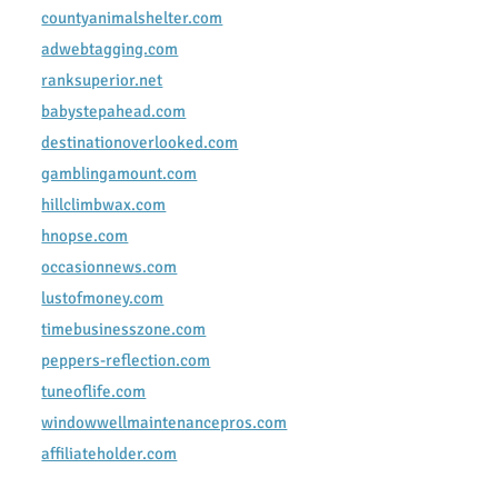
countyanimalshelter.com
adwebtagging.com
ranksuperior.net
babystepahead.com
destinationoverlooked.com
gamblingamount.com
hillclimbwax.com
hnopse.com
occasionnews.com
lustofmoney.com
timebusinesszone.com
peppers-reflection.com
tuneoflife.com
windowwellmaintenancepros.com
affiliateholder.com