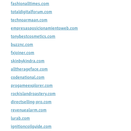
fashionalltimes.com
totaldigitalforum.com
technoarmaan.com
empresasposicionamientoweb.com
tonybestcosmetics.com
buzznc.com
fxjoiner.com
skinbykindra.com
alltherageface.com
codenational.com
progameexplorer.com
rockislandroastery.com
directselling-pro.com
revenuealarm.com
lurab.com
ignitioncoilguide.com