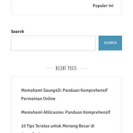
n
Populer ini
a
v
i
Search
g
SEARCH
a
t
i
RECENT POSTS
o
n
Memahami Saung4D: Panduan Komprehensif
Permainan Online
Memahami Ahlicasino: Panduan Komprehensif
10 Tips Teratas untuk Menang Besar di