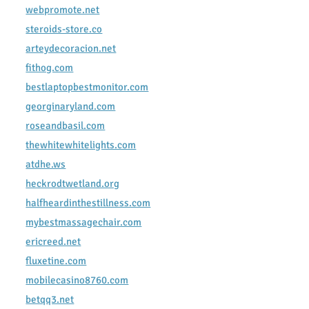
webpromote.net
steroids-store.co
arteydecoracion.net
fithog.com
bestlaptopbestmonitor.com
georginaryland.com
roseandbasil.com
thewhitewhitelights.com
atdhe.ws
heckrodtwetland.org
halfheardinthestillness.com
mybestmassagechair.com
ericreed.net
fluxetine.com
mobilecasino8760.com
betqq3.net