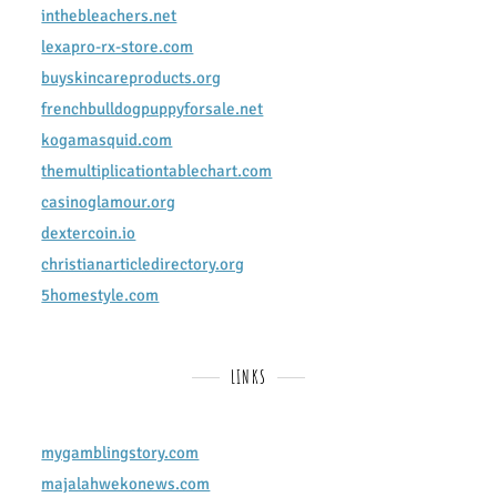
inthebleachers.net
lexapro-rx-store.com
buyskincareproducts.org
frenchbulldogpuppyforsale.net
kogamasquid.com
themultiplicationtablechart.com
casinoglamour.org
dextercoin.io
christianarticledirectory.org
5homestyle.com
LINKS
mygamblingstory.com
majalahwekonews.com