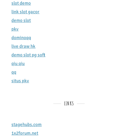
slot demo
link slot gacor
demo slot
pkv
dominoqq
live draw hk
demo slot pg soft
qiu qiu
qq
situs pkv
LINKS
stagehubs.com
1x2forum.net