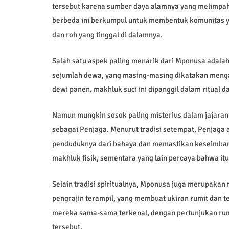
tersebut karena sumber daya alamnya yang melimpah
berbeda ini berkumpul untuk membentuk komunitas ya
dan roh yang tinggal di dalamnya.
Salah satu aspek paling menarik dari Mponusa adala
sejumlah dewa, yang masing-masing dikatakan menga
dewi panen, makhluk suci ini dipanggil dalam ritual 
Namun mungkin sosok paling misterius dalam jajaran 
sebagai Penjaga. Menurut tradisi setempat, Penjaga 
penduduknya dari bahaya dan memastikan keseimba
makhluk fisik, sementara yang lain percaya bahwa itu
Selain tradisi spiritualnya, Mponusa juga merupaka
pengrajin terampil, yang membuat ukiran rumit dan tek
mereka sama-sama terkenal, dengan pertunjukan rum
tersebut.