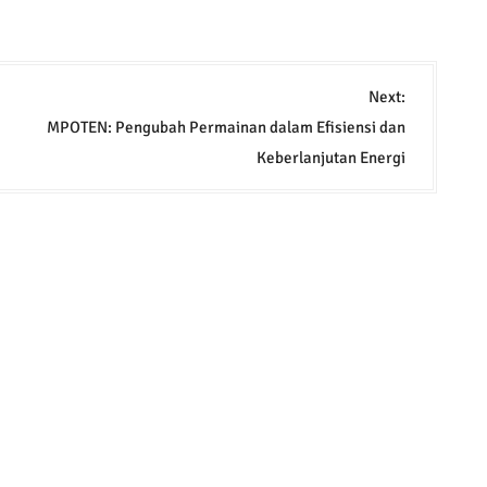
Next:
MPOTEN: Pengubah Permainan dalam Efisiensi dan
Keberlanjutan Energi