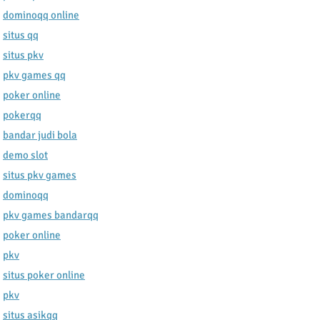
dominoqq online
situs qq
situs pkv
pkv games qq
poker online
pokerqq
bandar judi bola
demo slot
situs pkv games
dominoqq
pkv games bandarqq
poker online
pkv
situs poker online
pkv
situs asikqq