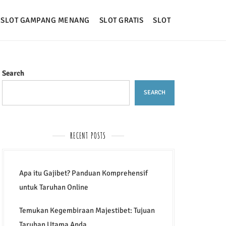
SLOT GAMPANG MENANG
SLOT GRATIS
SLOT
 Tanpa Risiko
dirkan peluang besar untuk kemenangan besar.
Search
SEARCH
RECENT POSTS
Apa itu Gajibet? Panduan Komprehensif
untuk Taruhan Online
Temukan Kegembiraan Majestibet: Tujuan
Taruhan Utama Anda