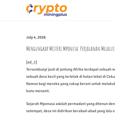
Skip
to
Slot Demo Gratis
Coba demo gratis X500 dar
content
July 4, 2026
Mengungkap Misteri Mponusa: Perjalanan Melalui 
[ad_1]
Tersembunyi jauh di jantung Afrika terdapat sebuah n
sebuah desa kecil yang terletak di hutan lebat di Ce
Namun bagi mereka yang cukup berani untuk melakuka
kuno menanti.
Sejarah Mponusa adalah permadani yang ditenun den
setempat, desa ini didirikan berabad-abad yang lalu