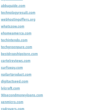
abbuguide.com
technologyresult.com
webhostingoffers.org
whatszow.com
ehomeamerca.com
techintendo.com
techgreenpure.com
bestdropshipstore.com
cartelreviews.com
surfsway.com
nailartproduct.com
digitactseed.com
lvlcraft.com
90secondmoneyloans.com
xenmicro.com
rodrovers.com