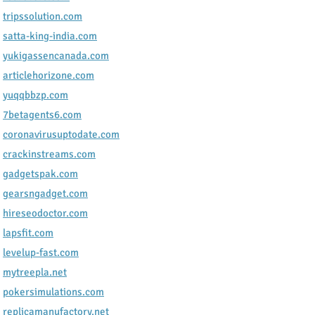
tripssolution.com
satta-king-india.com
yukigassencanada.com
articlehorizone.com
yuqqbbzp.com
7betagents6.com
coronavirusuptodate.com
crackinstreams.com
gadgetspak.com
gearsngadget.com
hireseodoctor.com
lapsfit.com
levelup-fast.com
mytreepla.net
pokersimulations.com
replicamanufactory.net