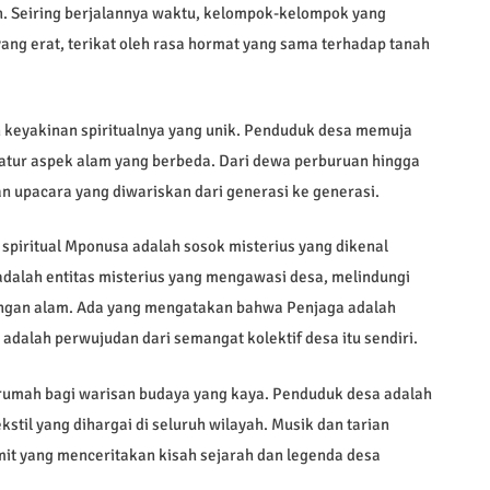
. Seiring berjalannya waktu, kelompok-kelompok yang
ng erat, terikat oleh rasa hormat yang sama terhadap tanah
h keyakinan spiritualnya yang unik. Penduduk desa memuja
tur aspek alam yang berbeda. Dari dewa perburuan hingga
dan upacara yang diwariskan dari generasi ke generasi.
spiritual Mponusa adalah sosok misterius yang dikenal
adalah entitas misterius yang mengawasi desa, melindungi
ngan alam. Ada yang mengatakan bahwa Penjaga adalah
 adalah perwujudan dari semangat kolektif desa itu sendiri.
n rumah bagi warisan budaya yang kaya. Penduduk desa adalah
stil yang dihargai di seluruh wilayah. Musik dan tarian
it yang menceritakan kisah sejarah dan legenda desa