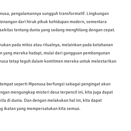
nusa, pengalamannya sungguh transformatif. Lingkungan
enangan dari hiruk pikuk kehidupan modern, sementara
 sekilas tentang dunia yang sedang menghilang dengan cepat.
ukan pada mitos atau ritualnya, melainkan pada ketahanan
an yang mereka hadapi, mulai dari gangguan pembangunan
nusa tetap teguh dalam komitmen mereka untuk melestarikan
tempat seperti Mponusa berfungsi sebagai pengingat akan
ngan mengungkap misteri desa terpencil ini, kita juga dapat
ta di dunia. Dan dengan melakukan hal ini, kita dapat
 ikatan yang mempersatukan kita semua.