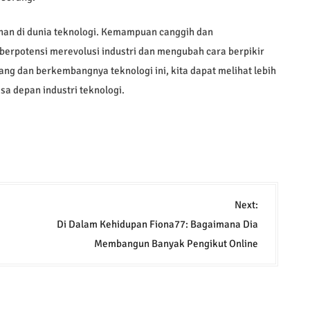
nan di dunia teknologi. Kemampuan canggih dan
erpotensi merevolusi industri dan mengubah cara berpikir
ang dan berkembangnya teknologi ini, kita dapat melihat lebih
sa depan industri teknologi.
Next:
Di Dalam Kehidupan Fiona77: Bagaimana Dia
Membangun Banyak Pengikut Online