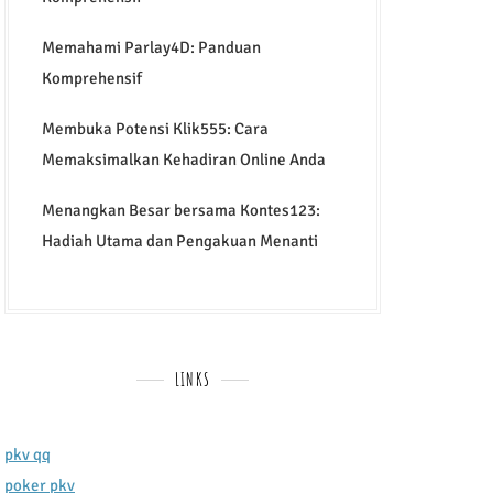
Memahami Parlay4D: Panduan
Komprehensif
Membuka Potensi Klik555: Cara
Memaksimalkan Kehadiran Online Anda
Menangkan Besar bersama Kontes123:
Hadiah Utama dan Pengakuan Menanti
LINKS
pkv qq
poker pkv