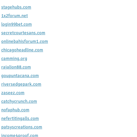
stagehubs.com
1x2forum.net
login99bet.com
secretcourtesans.com
onlinebahisforum1.com
chicagoheadline.com
camming.org
rajalion88.com
goupuntacana.com
riversedgepark.com
zaseez.com
catchycrunch.com
nofaphub.com
nefertitingalls.com
patsyscreations.com
income4proof.com