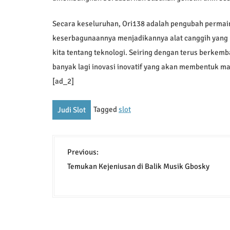
Secara keseluruhan, Ori138 adalah pengubah permai
keserbagunaannya menjadikannya alat canggih yang b
kita tentang teknologi. Seiring dengan terus berkemb
banyak lagi inovasi inovatif yang akan membentuk ma
[ad_2]
Tagged
slot
Judi Slot
P
Previous:
o
Temukan Kejeniusan di Balik Musik Gbosky
s
t
n
a