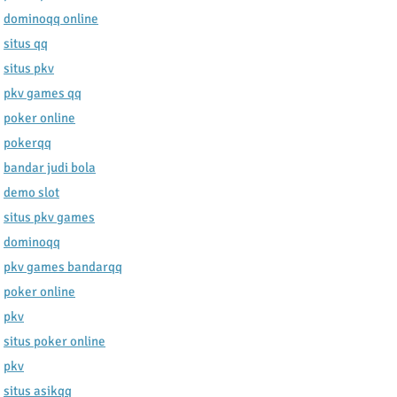
dominoqq online
situs qq
situs pkv
pkv games qq
poker online
pokerqq
bandar judi bola
demo slot
situs pkv games
dominoqq
pkv games bandarqq
poker online
pkv
situs poker online
pkv
situs asikqq