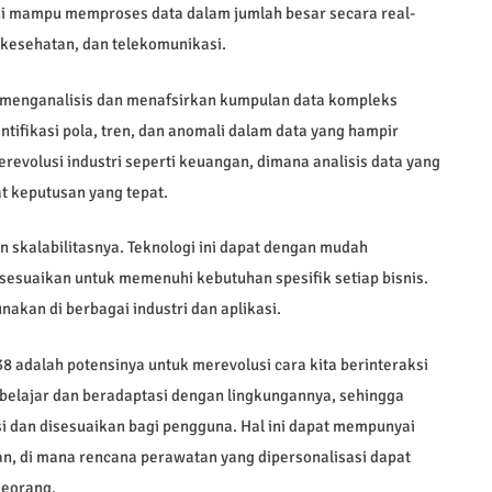
ini mampu memproses data dalam jumlah besar secara real-
, kesehatan, dan telekomunikasi.
 menganalisis dan menafsirkan kumpulan data kompleks
ntifikasi pola, tren, dan anomali dalam data yang hampir
erevolusi industri seperti keuangan, dimana analisis data yang
t keputusan yang tepat.
dan skalabilitasnya. Teknologi ini dapat dengan mudah
isesuaikan untuk memenuhi kebutuhan spesifik setiap bisnis.
nakan di berbagai industri dan aplikasi.
 adalah potensinya untuk merevolusi cara kita berinteraksi
 belajar dan beradaptasi dengan lingkungannya, sehingga
dan disesuaikan bagi pengguna. Hal ini dapat mempunyai
tan, di mana rencana perawatan yang dipersonalisasi dapat
seorang.