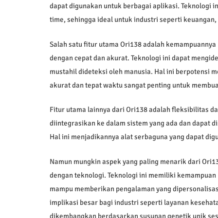
dapat digunakan untuk berbagai aplikasi. Teknologi 
time, sehingga ideal untuk industri seperti keuangan
Salah satu fitur utama Ori138 adalah kemampuannya
dengan cepat dan akurat. Teknologi ini dapat mengide
mustahil dideteksi oleh manusia. Hal ini berpotensi m
akurat dan tepat waktu sangat penting untuk membua
Fitur utama lainnya dari Ori138 adalah fleksibilitas 
diintegrasikan ke dalam sistem yang ada dan dapat d
Hal ini menjadikannya alat serbaguna yang dapat digu
Namun mungkin aspek yang paling menarik dari Ori138
dengan teknologi. Teknologi ini memiliki kemampuan
mampu memberikan pengalaman yang dipersonalisasi 
implikasi besar bagi industri seperti layanan keseha
dikembangkan berdasarkan susunan genetik unik se