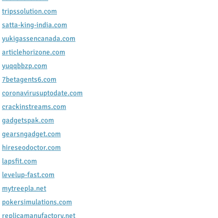
tripssolution.com
satta-king-india.com
yukigassencanada.com
articlehorizone.com
yuqqbbzp.com
7betagents6.com
coronavirusuptodate.com
crackinstreams.com
gadgetspak.com
gearsngadget.com
hireseodoctor.com
lapsfit.com
levelup-fast.com
mytreepla.net
pokersimulations.com
replicamanufactory.net