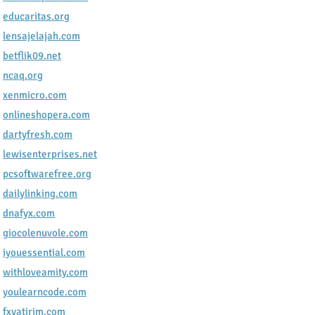
educaritas.org
lensajelajah.com
betflik09.net
ncaq.org
xenmicro.com
onlineshopera.com
dartyfresh.com
lewisenterprises.net
pcsoftwarefree.org
dailylinking.com
dnafyx.com
giocolenuvole.com
iyouessential.com
withloveamity.com
youlearncode.com
fxyatirim.com