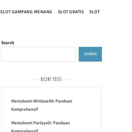
SLOT GAMPANG MENANG
SLOT GRATIS
SLOT
 Tanpa Risiko
dirkan peluang besar untuk kemenangan besar.
Search
SEARCH
RECENT POSTS
Memahami Winlose99: Panduan
Komprehensif
Memahami Parlay4D: Panduan
Komprehensif