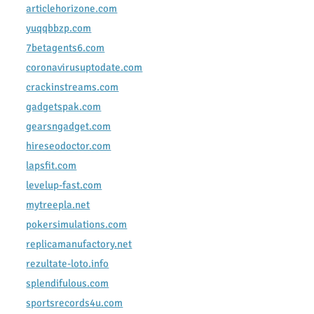
articlehorizone.com
yuqqbbzp.com
7betagents6.com
coronavirusuptodate.com
crackinstreams.com
gadgetspak.com
gearsngadget.com
hireseodoctor.com
lapsfit.com
levelup-fast.com
mytreepla.net
pokersimulations.com
replicamanufactory.net
rezultate-loto.info
splendifulous.com
sportsrecords4u.com