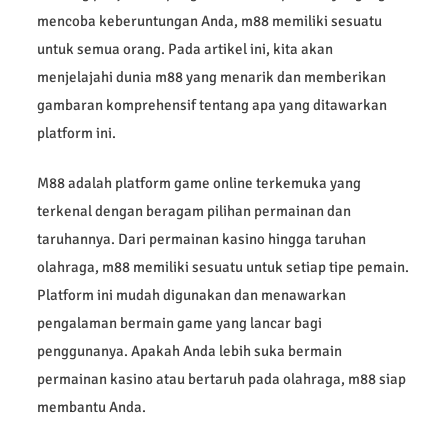
mencoba keberuntungan Anda, m88 memiliki sesuatu
untuk semua orang. Pada artikel ini, kita akan
menjelajahi dunia m88 yang menarik dan memberikan
gambaran komprehensif tentang apa yang ditawarkan
platform ini.
M88 adalah platform game online terkemuka yang
terkenal dengan beragam pilihan permainan dan
taruhannya. Dari permainan kasino hingga taruhan
olahraga, m88 memiliki sesuatu untuk setiap tipe pemain.
Platform ini mudah digunakan dan menawarkan
pengalaman bermain game yang lancar bagi
penggunanya. Apakah Anda lebih suka bermain
permainan kasino atau bertaruh pada olahraga, m88 siap
membantu Anda.