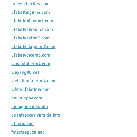
topceleberites.com
ufabetting8m4.com
ufabetunionum3.com
ufabetvalueum3.com
ufabetvaultm7.com
ufabetvillageum7.com
ufabetvoicem3.com
waveufabetm4.com
wayang88.net
websiteufabetm4.com
whiteufabetm4.com
anikalappy.com
dininghelsinki.info
duanfrescariverside.info
etilerx.com
finestreplica.net