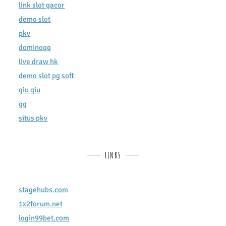
link slot gacor
demo slot
pkv
dominoqq
live draw hk
demo slot pg soft
qiu qiu
qq
situs pkv
LINKS
stagehubs.com
1x2forum.net
login99bet.com