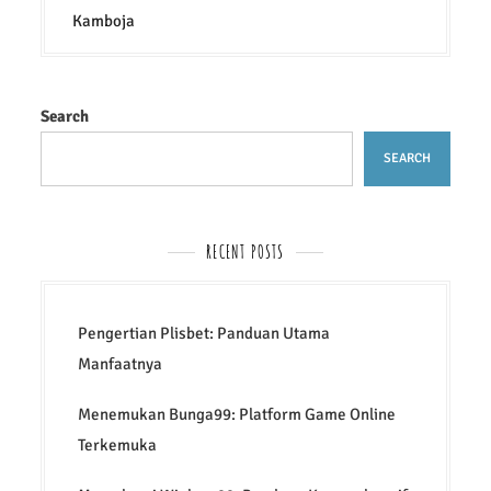
a
Kamboja
v
i
g
Search
a
SEARCH
t
i
o
RECENT POSTS
n
Pengertian Plisbet: Panduan Utama
Manfaatnya
Menemukan Bunga99: Platform Game Online
Terkemuka