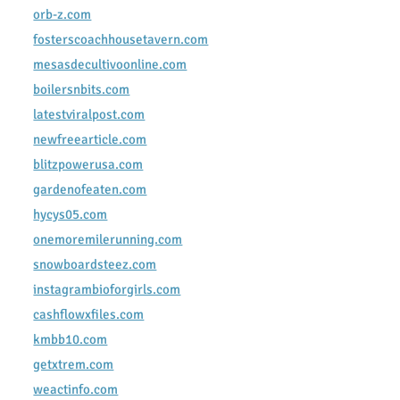
orb-z.com
fosterscoachhousetavern.com
mesasdecultivoonline.com
boilersnbits.com
latestviralpost.com
newfreearticle.com
blitzpowerusa.com
gardenofeaten.com
hycys05.com
onemoremilerunning.com
snowboardsteez.com
instagrambioforgirls.com
cashflowxfiles.com
kmbb10.com
getxtrem.com
weactinfo.com