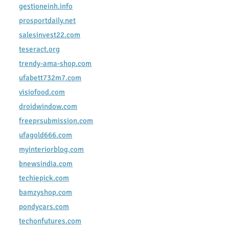
gestioneinh.info
prosportdaily.net
salesinvest22.com
teseract.org
trendy-ama-shop.com
ufabett732m7.com
visiofood.com
droidwindow.com
freeprsubmission.com
ufagold666.com
myinteriorblog.com
bnewsindia.com
techiepick.com
bamzyshop.com
pondycars.com
techonfutures.com