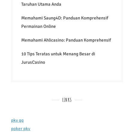
Taruhan Utama Anda
Memahami Saung4D: Panduan Komprehensif
Permainan Online
Memahami Ahlicasino: Panduan Komprehensif
10 Tips Teratas untuk Menang Besar di
JurusCasino
LINKS
pkv qq
poker pkv