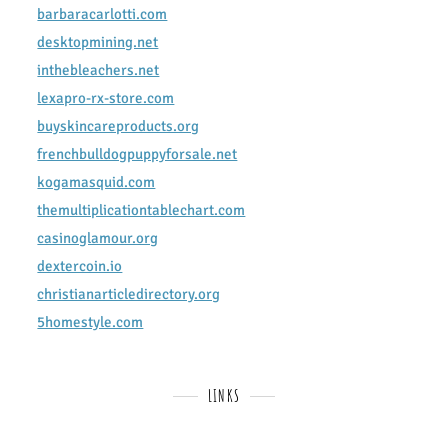
barbaracarlotti.com
desktopmining.net
inthebleachers.net
lexapro-rx-store.com
buyskincareproducts.org
frenchbulldogpuppyforsale.net
kogamasquid.com
themultiplicationtablechart.com
casinoglamour.org
dextercoin.io
christianarticledirectory.org
5homestyle.com
LINKS