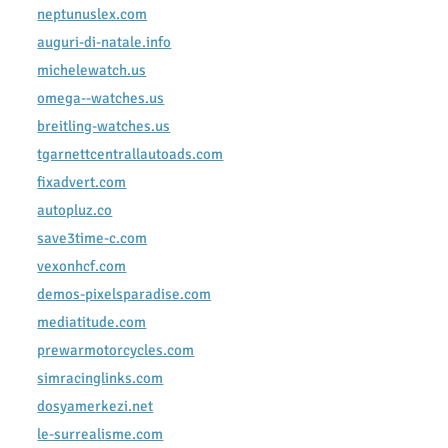
neptunuslex.com
auguri-di-natale.info
michelewatch.us
omega--watches.us
breitling-watches.us
tgarnettcentrallautoads.com
fixadvert.com
autopluz.co
save3time-c.com
vexonhcf.com
demos-pixelsparadise.com
mediatitude.com
prewarmotorcycles.com
simracinglinks.com
dosyamerkezi.net
le-surrealisme.com