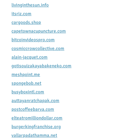
livinginthesun.info
itsriz.com
cargoods.shop
capetownacupuncture.com
bitcoinvideospro.com
cosmiccrowcollective.com
alain-jacquet.com
gotisouizakayabakeneko.com
meshpoint.me
spongebob.net
busyboxintl.com
auttayanratchapak.com
postcoffeebarva.com
elteatromilliondollar.com
burgerkingfranchise.org
vallarpadathamma.net