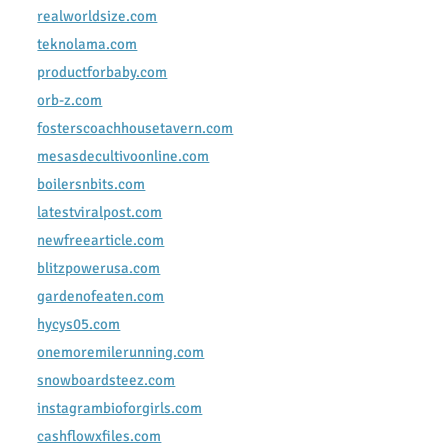
realworldsize.com
teknolama.com
productforbaby.com
orb-z.com
fosterscoachhousetavern.com
mesasdecultivoonline.com
boilersnbits.com
latestviralpost.com
newfreearticle.com
blitzpowerusa.com
gardenofeaten.com
hycys05.com
onemoremilerunning.com
snowboardsteez.com
instagrambioforgirls.com
cashflowxfiles.com