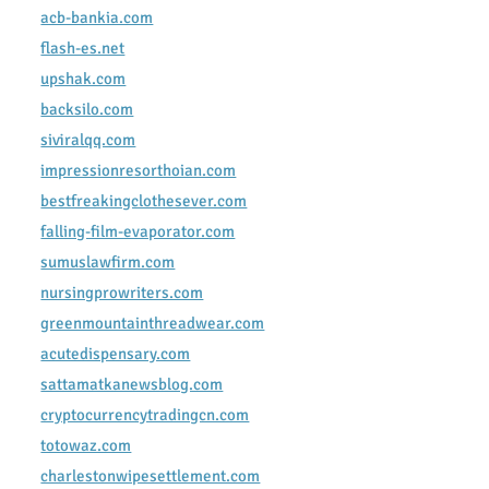
acb-bankia.com
flash-es.net
upshak.com
backsilo.com
siviralqq.com
impressionresorthoian.com
bestfreakingclothesever.com
falling-film-evaporator.com
sumuslawfirm.com
nursingprowriters.com
greenmountainthreadwear.com
acutedispensary.com
sattamatkanewsblog.com
cryptocurrencytradingcn.com
totowaz.com
charlestonwipesettlement.com