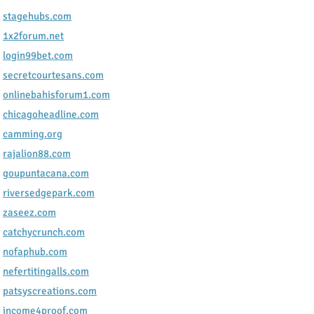
stagehubs.com
1x2forum.net
login99bet.com
secretcourtesans.com
onlinebahisforum1.com
chicagoheadline.com
camming.org
rajalion88.com
goupuntacana.com
riversedgepark.com
zaseez.com
catchycrunch.com
nofaphub.com
nefertitingalls.com
patsyscreations.com
income4proof.com