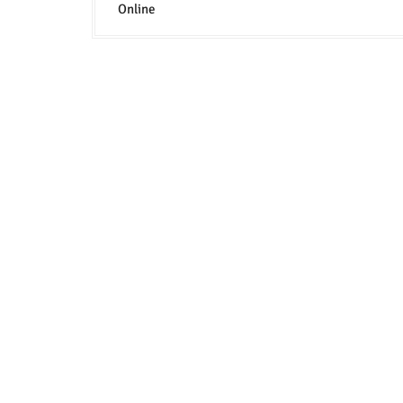
s
Online
t
n
a
v
i
g
a
t
i
o
n