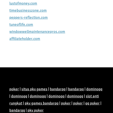
lustofmoney.com
timebusinesszone.com
peppers-reflection.com
tuneoflife.com
windowwellmaintenancepros.com
affiliateholder.com
poker
|
situs pkv games
|
bandarqq
|
bandarqq
|
dominoqq
|
dominoqq
|
dominoqq
|
dominoqq
|
dominoqq
|
slot anti
rungkat
|
pkv games bandarqq
|
poker
|
poker
|
qq poker
|
bandarqq
|
pkv poker