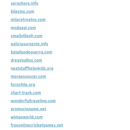
zeroshare.info
bilesinc.com
milaretreatnz.com
modaagi.com
smallvilleph.com
galiciasuroeste.info
batallasdeguerra.com
dregstudios.com
neatstuffhelpskids.org
moraessoccer.com
forochile.org
chart-track.com
wonderfultraveling.com
promocioname.net
wimaxworld.com
freeonlinecricketgames.net