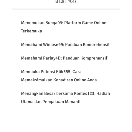
RECENT POSTS
i
o
Menemukan Bunga99: Platform Game Online
n
Terkemuka
Memahami Winlose99: Panduan Komprehensif
Memahami Parlay4D: Panduan Komprehensif
Membuka Potensi Klik555: Cara
Memaksimalkan Kehadiran Online Anda
Menangkan Besar bersama Kontes123: Hadiah
Utama dan Pengakuan Menanti