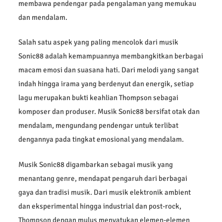
membawa pendengar pada pengalaman yang memukau
dan mendalam.
Salah satu aspek yang paling mencolok dari musik
Sonic88 adalah kemampuannya membangkitkan berbagai
macam emosi dan suasana hati. Dari melodi yang sangat
indah hingga irama yang berdenyut dan energik, setiap
lagu merupakan bukti keahlian Thompson sebagai
komposer dan produser. Musik Sonic88 bersifat otak dan
mendalam, mengundang pendengar untuk terlibat
dengannya pada tingkat emosional yang mendalam.
Musik Sonic88 digambarkan sebagai musik yang
menantang genre, mendapat pengaruh dari berbagai
gaya dan tradisi musik. Dari musik elektronik ambient
dan eksperimental hingga industrial dan post-rock,
Thompson dengan mulus menyatukan elemen-elemen