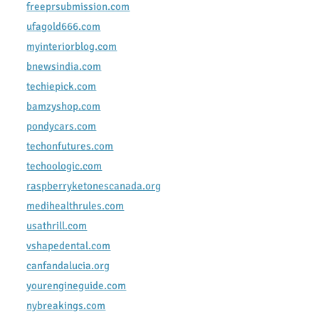
freeprsubmission.com
ufagold666.com
myinteriorblog.com
bnewsindia.com
techiepick.com
bamzyshop.com
pondycars.com
techonfutures.com
techoologic.com
raspberryketonescanada.org
medihealthrules.com
usathrill.com
vshapedental.com
canfandalucia.org
yourengineguide.com
nybreakings.com