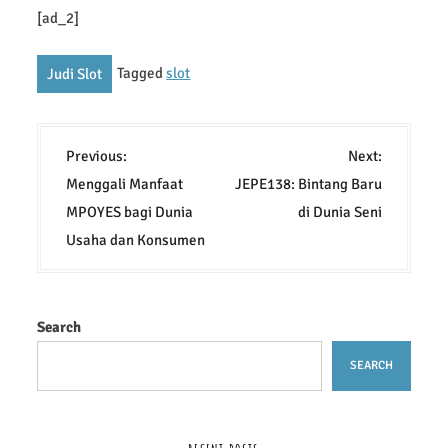
[ad_2]
Tagged
slot
Judi Slot
P
Previous:
Next:
o
Menggali Manfaat
JEPE138: Bintang Baru
s
MPOYES bagi Dunia
di Dunia Seni
t
Usaha dan Konsumen
n
a
v
Search
i
SEARCH
g
a
t