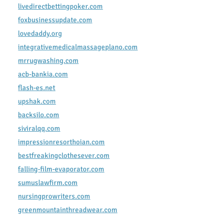
livedirectbettingpoker.com
foxbusinessupdate.com
lovedaddy.org
integrativemedicalmassageplano.com
mrrugwashing.com
acb-bankia.com
flash-es.net
upshak.com
backsilo.com
siviralqq.com
impressionresorthoian.com
bestfreakingclothesever.com
falling-film-evaporator.com
sumuslawfirm.com
nursingprowriters.com
greenmountainthreadwear.com