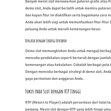
Banyak mesin slot menawarkan putaran gratis atau f
demo slot, Anda dapat berlatih untuk memicu putaran 
dan kapan fitur ini diaktifkan serta bagaimana car
Anda akan lebih siap untuk memanfaatkan fitur-fitur
peluang Anda untuk meraih kemenangan besar.
Berlatih dengan Strategi Bertaruh
Demo slot memungkinkan Anda untuk menguji berbagai
mencoba pendekatan seperti bertaruh dengan jumlah 
kemenangan atau kekalahan. Cobalah berbagai pola t
Dengan mencoba berbagai strategi di demo slot, An
gaya permainan dan anggaran Anda.
Fokus pada Slot dengan RTP Tinggi
RTP (Return to Player) adalah persentase dari total
panjang. Mesin slot dengan RTP yang lebih tinggi u