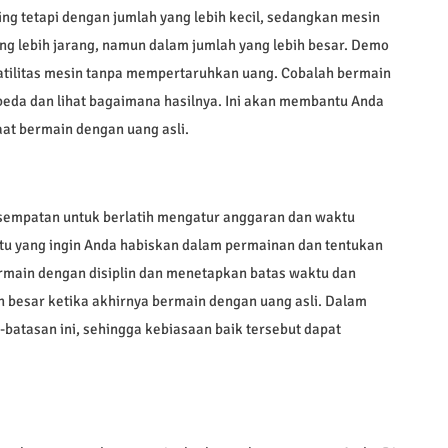
ng tetapi dengan jumlah yang lebih kecil, sedangkan mesin
ng lebih jarang, namun dalam jumlah yang lebih besar. Demo
tilitas mesin tanpa mempertaruhkan uang. Cobalah bermain
rbeda dan lihat bagaimana hasilnya. Ini akan membantu Anda
at bermain dengan uang asli.
esempatan untuk berlatih mengatur anggaran dan waktu
tu yang ingin Anda habiskan dalam permainan dan tentukan
rmain dengan disiplin dan menetapkan batas waktu dan
besar ketika akhirnya bermain dengan uang asli. Dalam
-batasan ini, sehingga kebiasaan baik tersebut dapat