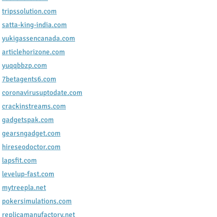
tripssolution.com
satta-king-india.com
yukigassencanada.com
articlehorizone.com
yuqqbbzp.com
7betagents6.com
coronavirusuptodate.com
crackinstreams.com
gadgetspak.com
gearsngadget.com
hireseodoctor.com
lapsfit.com
levelup-fast.com
mytreepla.net
pokersimulations.com
replicamanufactory.net