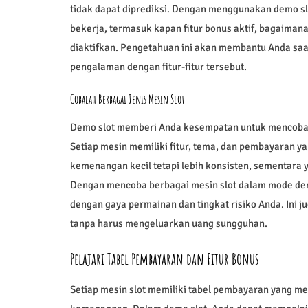
tidak dapat diprediksi. Dengan menggunakan demo sl
bekerja, termasuk kapan fitur bonus aktif, bagaimana 
diaktifkan. Pengetahuan ini akan membantu Anda saa
pengalaman dengan fitur-fitur tersebut.
Cobalah Berbagai Jenis Mesin Slot
Demo slot memberi Anda kesempatan untuk mencoba ber
Setiap mesin memiliki fitur, tema, dan pembayaran y
kemenangan kecil tetapi lebih konsisten, sementara 
Dengan mencoba berbagai mesin slot dalam mode dem
dengan gaya permainan dan tingkat risiko Anda. In
tanpa harus mengeluarkan uang sungguhan.
Pelajari Tabel Pembayaran dan Fitur Bonus
Setiap mesin slot memiliki tabel pembayaran yang 