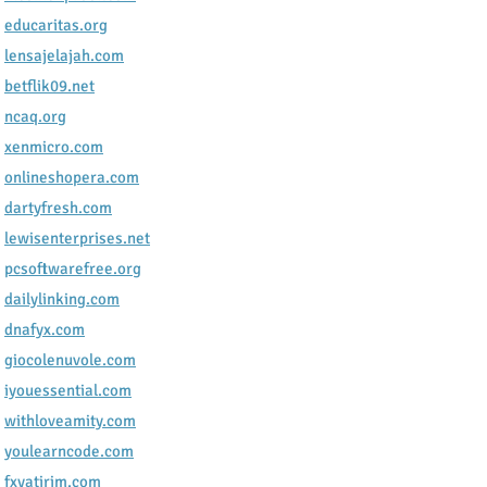
educaritas.org
lensajelajah.com
betflik09.net
ncaq.org
xenmicro.com
onlineshopera.com
dartyfresh.com
lewisenterprises.net
pcsoftwarefree.org
dailylinking.com
dnafyx.com
giocolenuvole.com
iyouessential.com
withloveamity.com
youlearncode.com
fxyatirim.com