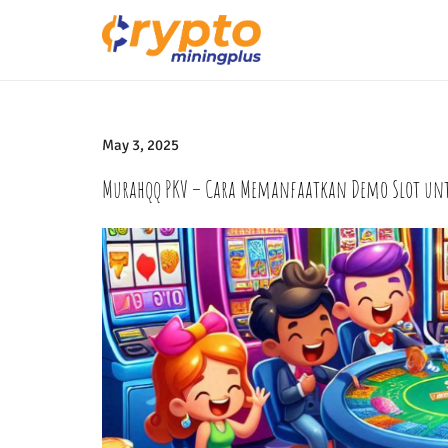
Skip
to
Slot Demo Gratis
Coba demo gratis X500 dar
content
May 3, 2025
Murahqq PKV – Cara Memanfaatkan Demo Slot u