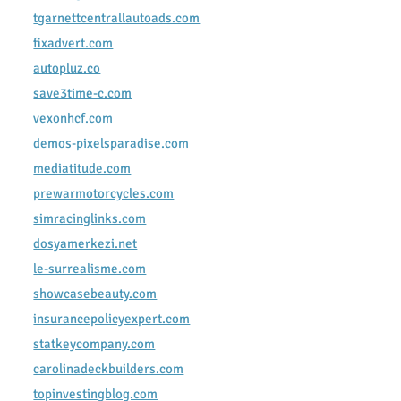
tgarnettcentrallautoads.com
fixadvert.com
autopluz.co
save3time-c.com
vexonhcf.com
demos-pixelsparadise.com
mediatitude.com
prewarmotorcycles.com
simracinglinks.com
dosyamerkezi.net
le-surrealisme.com
showcasebeauty.com
insurancepolicyexpert.com
statkeycompany.com
carolinadeckbuilders.com
topinvestingblog.com