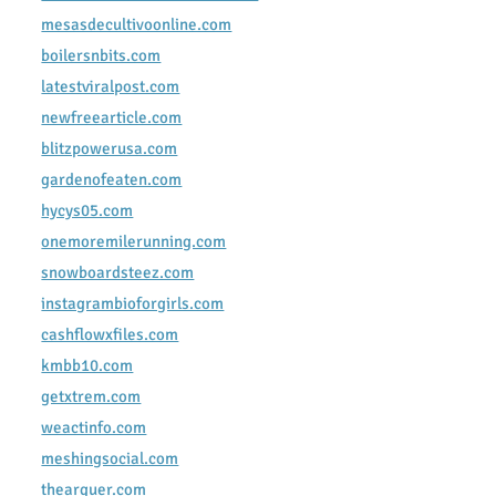
mesasdecultivoonline.com
boilersnbits.com
latestviralpost.com
newfreearticle.com
blitzpowerusa.com
gardenofeaten.com
hycys05.com
onemoremilerunning.com
snowboardsteez.com
instagrambioforgirls.com
cashflowxfiles.com
kmbb10.com
getxtrem.com
weactinfo.com
meshingsocial.com
thearguer.com