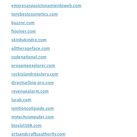
empresasposicionamientoweb.com
tonybestcosmetics.com
buzznc.com
fxjoiner.com
skinbykindra.com
alltherageface.com
codenational.com
progameexplorer.com
rockislandroastery.com
directselling-pro.com
revenuealarm.com
lurab.com
ignitioncoilguide.com
mytechcomputer.com
bioslot168.com
artsandcraftsauthority.com