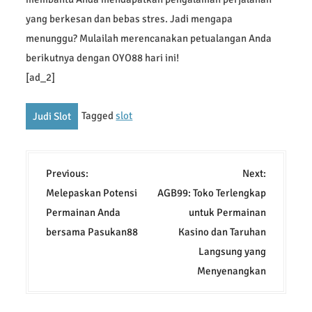
yang berkesan dan bebas stres. Jadi mengapa
menunggu? Mulailah merencanakan petualangan Anda
berikutnya dengan OYO88 hari ini!
[ad_2]
Tagged
slot
Judi Slot
P
Previous:
Next:
o
Melepaskan Potensi
AGB99: Toko Terlengkap
s
Permainan Anda
untuk Permainan
t
bersama Pasukan88
Kasino dan Taruhan
n
Langsung yang
a
Menyenangkan
v