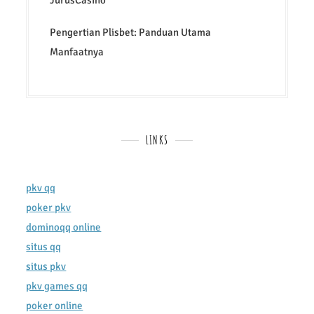
Pengertian Plisbet: Panduan Utama
Manfaatnya
LINKS
pkv qq
poker pkv
dominoqq online
situs qq
situs pkv
pkv games qq
poker online