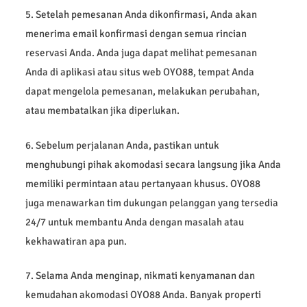
5. Setelah pemesanan Anda dikonfirmasi, Anda akan
menerima email konfirmasi dengan semua rincian
reservasi Anda. Anda juga dapat melihat pemesanan
Anda di aplikasi atau situs web OYO88, tempat Anda
dapat mengelola pemesanan, melakukan perubahan,
atau membatalkan jika diperlukan.
6. Sebelum perjalanan Anda, pastikan untuk
menghubungi pihak akomodasi secara langsung jika Anda
memiliki permintaan atau pertanyaan khusus. OYO88
juga menawarkan tim dukungan pelanggan yang tersedia
24/7 untuk membantu Anda dengan masalah atau
kekhawatiran apa pun.
7. Selama Anda menginap, nikmati kenyamanan dan
kemudahan akomodasi OYO88 Anda. Banyak properti