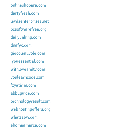
onlineshopera.com
dartyfresh.com
lewisenterprises.net
pcsoftwarefree.org
dailylinking.com
dnafyx.com
giocolenuvole.com
iyouessential.com
withloveamity.com
youlearncode.com
fxyatirim.com
abbuguide.com
technologyresult.com
webhostingoffers.org
whatszow.com
ehomeamerca.com