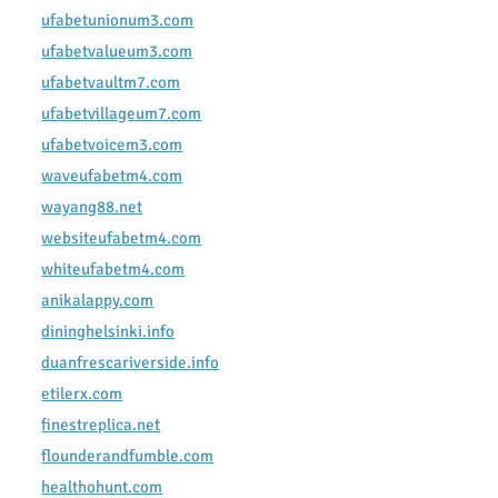
ufabetunionum3.com
ufabetvalueum3.com
ufabetvaultm7.com
ufabetvillageum7.com
ufabetvoicem3.com
waveufabetm4.com
wayang88.net
websiteufabetm4.com
whiteufabetm4.com
anikalappy.com
dininghelsinki.info
duanfrescariverside.info
etilerx.com
finestreplica.net
flounderandfumble.com
healthohunt.com