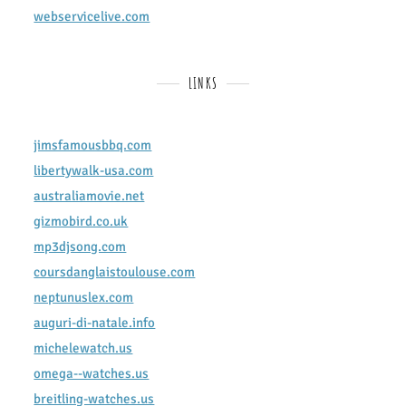
webservicelive.com
LINKS
jimsfamousbbq.com
libertywalk-usa.com
australiamovie.net
gizmobird.co.uk
mp3djsong.com
coursdanglaistoulouse.com
neptunuslex.com
auguri-di-natale.info
michelewatch.us
omega--watches.us
breitling-watches.us