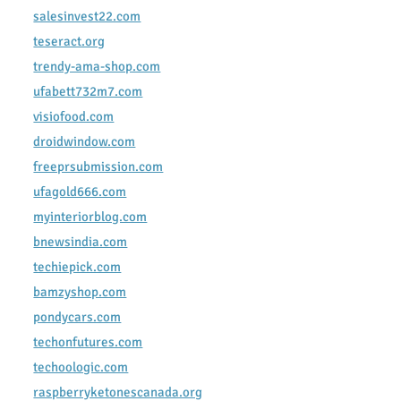
salesinvest22.com
teseract.org
trendy-ama-shop.com
ufabett732m7.com
visiofood.com
droidwindow.com
freeprsubmission.com
ufagold666.com
myinteriorblog.com
bnewsindia.com
techiepick.com
bamzyshop.com
pondycars.com
techonfutures.com
techoologic.com
raspberryketonescanada.org