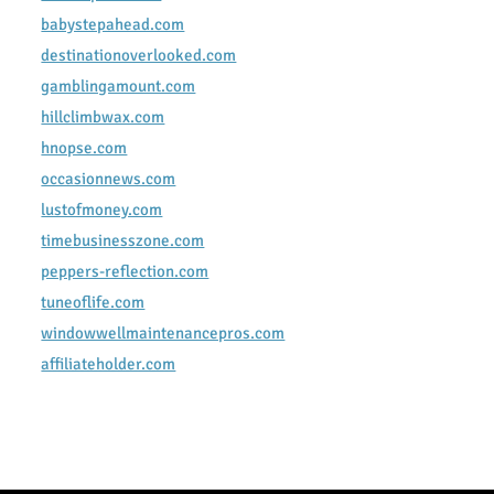
babystepahead.com
destinationoverlooked.com
gamblingamount.com
hillclimbwax.com
hnopse.com
occasionnews.com
lustofmoney.com
timebusinesszone.com
peppers-reflection.com
tuneoflife.com
windowwellmaintenancepros.com
affiliateholder.com