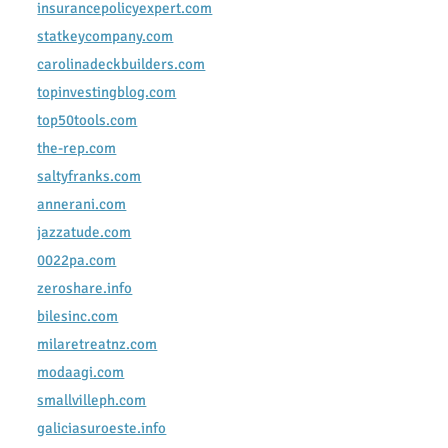
insurancepolicyexpert.com
statkeycompany.com
carolinadeckbuilders.com
topinvestingblog.com
top50tools.com
the-rep.com
saltyfranks.com
annerani.com
jazzatude.com
0022pa.com
zeroshare.info
bilesinc.com
milaretreatnz.com
modaagi.com
smallvilleph.com
galiciasuroeste.info