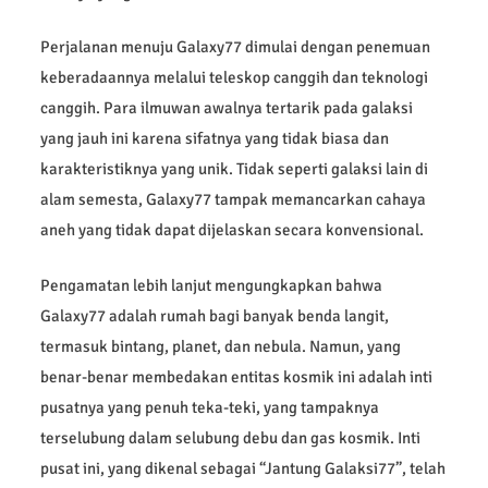
Perjalanan menuju Galaxy77 dimulai dengan penemuan
keberadaannya melalui teleskop canggih dan teknologi
canggih. Para ilmuwan awalnya tertarik pada galaksi
yang jauh ini karena sifatnya yang tidak biasa dan
karakteristiknya yang unik. Tidak seperti galaksi lain di
alam semesta, Galaxy77 tampak memancarkan cahaya
aneh yang tidak dapat dijelaskan secara konvensional.
Pengamatan lebih lanjut mengungkapkan bahwa
Galaxy77 adalah rumah bagi banyak benda langit,
termasuk bintang, planet, dan nebula. Namun, yang
benar-benar membedakan entitas kosmik ini adalah inti
pusatnya yang penuh teka-teki, yang tampaknya
terselubung dalam selubung debu dan gas kosmik. Inti
pusat ini, yang dikenal sebagai “Jantung Galaksi77”, telah