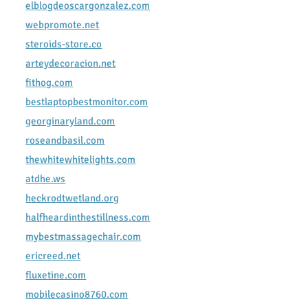
elblogdeoscargonzalez.com
webpromote.net
steroids-store.co
arteydecoracion.net
fithog.com
bestlaptopbestmonitor.com
georginaryland.com
roseandbasil.com
thewhitewhitelights.com
atdhe.ws
heckrodtwetland.org
halfheardinthestillness.com
mybestmassagechair.com
ericreed.net
fluxetine.com
mobilecasino8760.com