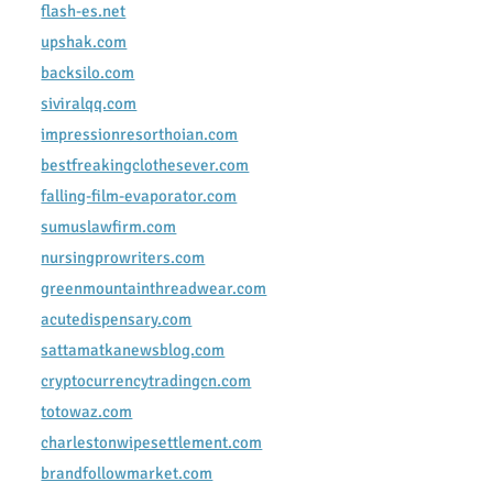
flash-es.net
upshak.com
backsilo.com
siviralqq.com
impressionresorthoian.com
bestfreakingclothesever.com
falling-film-evaporator.com
sumuslawfirm.com
nursingprowriters.com
greenmountainthreadwear.com
acutedispensary.com
sattamatkanewsblog.com
cryptocurrencytradingcn.com
totowaz.com
charlestonwipesettlement.com
brandfollowmarket.com