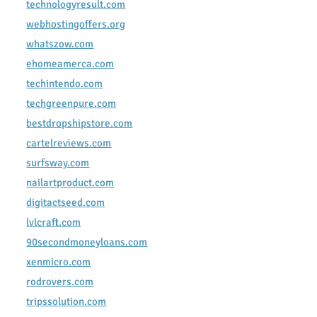
technologyresult.com
webhostingoffers.org
whatszow.com
ehomeamerca.com
techintendo.com
techgreenpure.com
bestdropshipstore.com
cartelreviews.com
surfsway.com
nailartproduct.com
digitactseed.com
lvlcraft.com
90secondmoneyloans.com
xenmicro.com
rodrovers.com
tripssolution.com