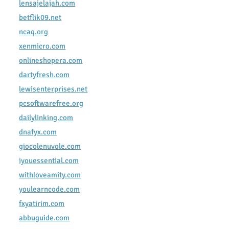
lensajelajah.com
betflik09.net
ncaq.org
xenmicro.com
onlineshopera.com
dartyfresh.com
lewisenterprises.net
pcsoftwarefree.org
dailylinking.com
dnafyx.com
giocolenuvole.com
iyouessential.com
withloveamity.com
youlearncode.com
fxyatirim.com
abbuguide.com