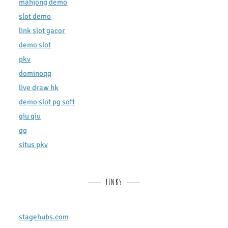
mahjong demo
slot demo
link slot gacor
demo slot
pkv
dominoqq
live draw hk
demo slot pg soft
qiu qiu
qq
situs pkv
LINKS
stagehubs.com