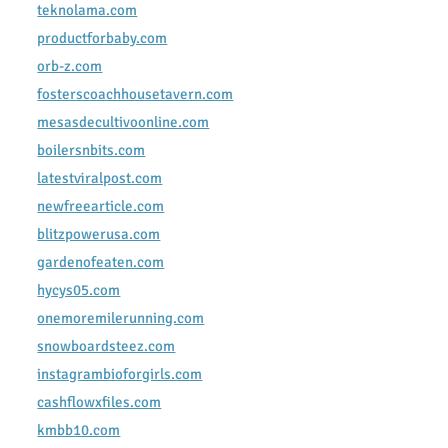
teknolama.com
productforbaby.com
orb-z.com
fosterscoachhousetavern.com
mesasdecultivoonline.com
boilersnbits.com
latestviralpost.com
newfreearticle.com
blitzpowerusa.com
gardenofeaten.com
hycys05.com
onemoremilerunning.com
snowboardsteez.com
instagrambioforgirls.com
cashflowxfiles.com
kmbb10.com