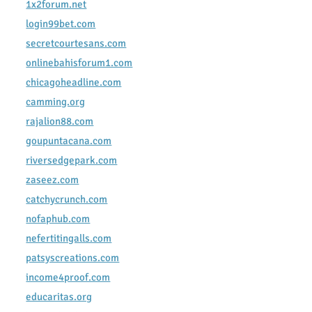
1x2forum.net
login99bet.com
secretcourtesans.com
onlinebahisforum1.com
chicagoheadline.com
camming.org
rajalion88.com
goupuntacana.com
riversedgepark.com
zaseez.com
catchycrunch.com
nofaphub.com
nefertitingalls.com
patsyscreations.com
income4proof.com
educaritas.org