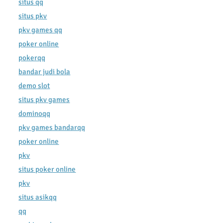
situs qq
situs pkv
pkv games qq
poker online
pokerqq
bandar judi bola
demo slot
situs pkv games
dominoqq
pkv games bandarqq
poker online
pkv
situs poker online
pkv
situs asikqq
qq