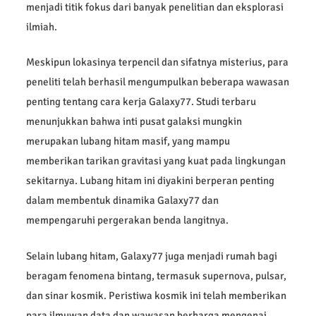
menjadi titik fokus dari banyak penelitian dan eksplorasi
ilmiah.
Meskipun lokasinya terpencil dan sifatnya misterius, para
peneliti telah berhasil mengumpulkan beberapa wawasan
penting tentang cara kerja Galaxy77. Studi terbaru
menunjukkan bahwa inti pusat galaksi mungkin
merupakan lubang hitam masif, yang mampu
memberikan tarikan gravitasi yang kuat pada lingkungan
sekitarnya. Lubang hitam ini diyakini berperan penting
dalam membentuk dinamika Galaxy77 dan
mempengaruhi pergerakan benda langitnya.
Selain lubang hitam, Galaxy77 juga menjadi rumah bagi
beragam fenomena bintang, termasuk supernova, pulsar,
dan sinar kosmik. Peristiwa kosmik ini telah memberikan
para ilmuwan data dan wawasan berharga mengenai