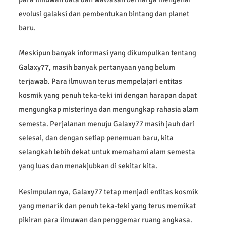
evolusi galaksi dan pembentukan bintang dan planet
baru.
Meskipun banyak informasi yang dikumpulkan tentang
Galaxy77, masih banyak pertanyaan yang belum
terjawab. Para ilmuwan terus mempelajari entitas
kosmik yang penuh teka-teki ini dengan harapan dapat
mengungkap misterinya dan mengungkap rahasia alam
semesta. Perjalanan menuju Galaxy77 masih jauh dari
selesai, dan dengan setiap penemuan baru, kita
selangkah lebih dekat untuk memahami alam semesta
yang luas dan menakjubkan di sekitar kita.
Kesimpulannya, Galaxy77 tetap menjadi entitas kosmik
yang menarik dan penuh teka-teki yang terus memikat
pikiran para ilmuwan dan penggemar ruang angkasa.