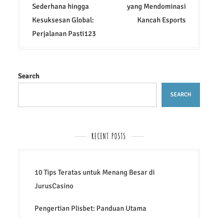
s
Sederhana hingga
yang Mendominasi
t
Kesuksesan Global:
Kancah Esports
n
Perjalanan Pasti123
a
v
i
Search
g
SEARCH
a
t
i
RECENT POSTS
o
n
10 Tips Teratas untuk Menang Besar di
JurusCasino
Pengertian Plisbet: Panduan Utama