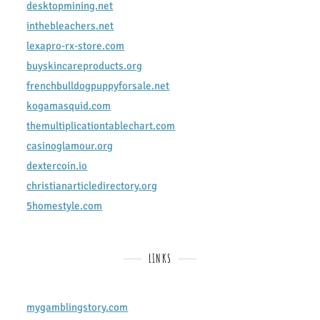
desktopmining.net
inthebleachers.net
lexapro-rx-store.com
buyskincareproducts.org
frenchbulldogpuppyforsale.net
kogamasquid.com
themultiplicationtablechart.com
casinoglamour.org
dextercoin.io
christianarticledirectory.org
5homestyle.com
LINKS
mygamblingstory.com