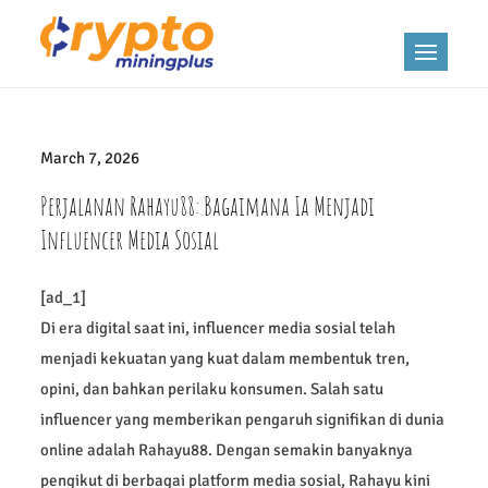
Skip
to
Slot Demo Gratis
Coba demo gratis X500 dari
content
Pragmatic Play malam ini tanpa
Pragmatic Play X500,
risiko rugi. Slot gacor ini
menghadirkan peluang besar
Slot Gacor Malam
March 7, 2026
untuk kemenangan besar.
Perjalanan Rahayu88: Bagaimana Ia Menjadi
Ini Tanpa Risiko
Influencer Media Sosial
[ad_1]
Di era digital saat ini, influencer media sosial telah
menjadi kekuatan yang kuat dalam membentuk tren,
opini, dan bahkan perilaku konsumen. Salah satu
influencer yang memberikan pengaruh signifikan di dunia
online adalah Rahayu88. Dengan semakin banyaknya
pengikut di berbagai platform media sosial, Rahayu kini