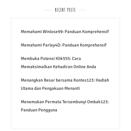
t
i
RECENT POSTS
o
n
Memahami Winlose99: Panduan Komprehensif
Memahami Parlay4D: Panduan Komprehensif
Membuka Potensi Klik555: Cara
Memaksimalkan Kehadiran Online Anda
Menangkan Besar bersama Kontes123: Hadiah
Utama dan Pengakuan Menanti
Menemukan Permata Tersembunyi Ombak123:
Panduan Pengguna