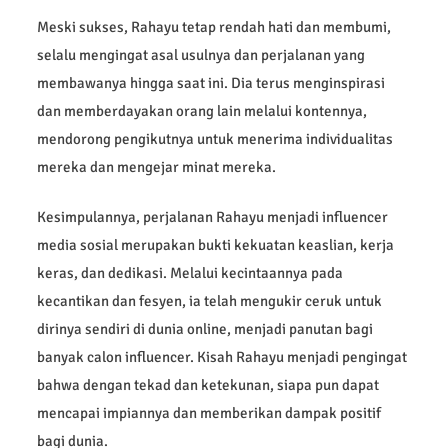
Meski sukses, Rahayu tetap rendah hati dan membumi,
selalu mengingat asal usulnya dan perjalanan yang
membawanya hingga saat ini. Dia terus menginspirasi
dan memberdayakan orang lain melalui kontennya,
mendorong pengikutnya untuk menerima individualitas
mereka dan mengejar minat mereka.
Kesimpulannya, perjalanan Rahayu menjadi influencer
media sosial merupakan bukti kekuatan keaslian, kerja
keras, dan dedikasi. Melalui kecintaannya pada
kecantikan dan fesyen, ia telah mengukir ceruk untuk
dirinya sendiri di dunia online, menjadi panutan bagi
banyak calon influencer. Kisah Rahayu menjadi pengingat
bahwa dengan tekad dan ketekunan, siapa pun dapat
mencapai impiannya dan memberikan dampak positif
bagi dunia.