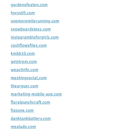
gardenofeaten.com
hycys05.com
onemoremilerunning.com
snowboardsteez.com
instagrambioforgirls.com
cashflowxfiles.com
kmbb10.com
getxtrem.com
weactinfo.com
meshingsocial.com
thearguer.com
marketing-mobile-app.com
floralpunchcraft.com
fiasone.com
danktankbattery.com
mealudo.com