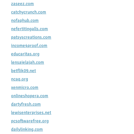
zaseez.com
catchycrunch.com
nofaphub.com
nefertitingalls.com
patsyscreations.com
income4proof.com
educaritas.org
lensajelajah.com
betflik09.net
ncaq.org
xenmicro.com
onlineshopera.com
dartyfresh.com
lewisenterprises.net
pcsoftwarefree.org
dailylinking.com