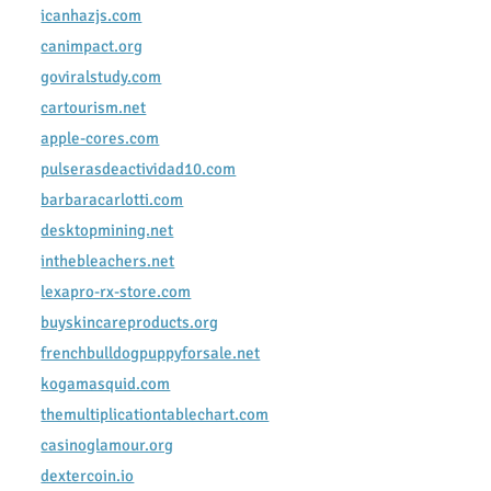
icanhazjs.com
canimpact.org
goviralstudy.com
cartourism.net
apple-cores.com
pulserasdeactividad10.com
barbaracarlotti.com
desktopmining.net
inthebleachers.net
lexapro-rx-store.com
buyskincareproducts.org
frenchbulldogpuppyforsale.net
kogamasquid.com
themultiplicationtablechart.com
casinoglamour.org
dextercoin.io