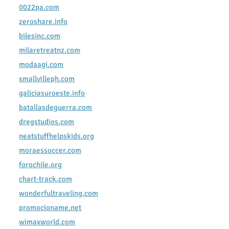
0022pa.com
zeroshare.info
bilesinc.com
milaretreatnz.com
modaagi.com
smallvilleph.com
galiciasuroeste.info
batallasdeguerra.com
dregstudios.com
neatstuffhelpskids.org
moraessoccer.com
forochile.org
chart-track.com
wonderfultraveling.com
promocioname.net
wimaxworld.com