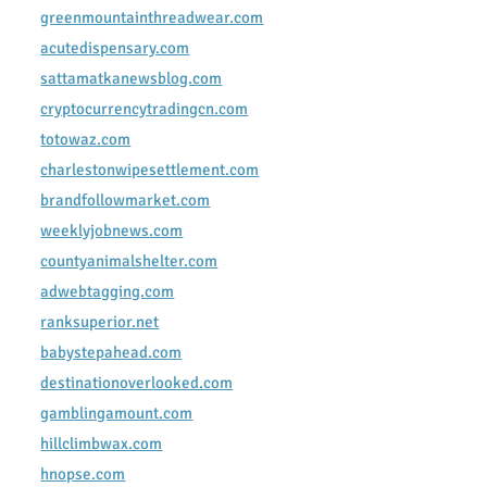
greenmountainthreadwear.com
acutedispensary.com
sattamatkanewsblog.com
cryptocurrencytradingcn.com
totowaz.com
charlestonwipesettlement.com
brandfollowmarket.com
weeklyjobnews.com
countyanimalshelter.com
adwebtagging.com
ranksuperior.net
babystepahead.com
destinationoverlooked.com
gamblingamount.com
hillclimbwax.com
hnopse.com