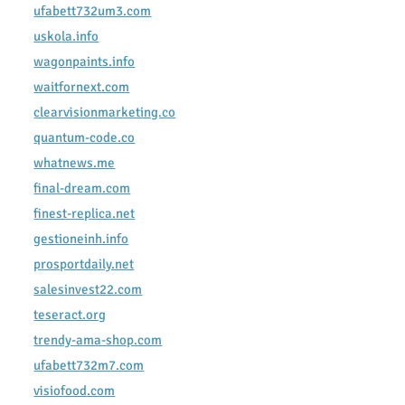
ufabett732um3.com
uskola.info
wagonpaints.info
waitfornext.com
clearvisionmarketing.co
quantum-code.co
whatnews.me
final-dream.com
finest-replica.net
gestioneinh.info
prosportdaily.net
salesinvest22.com
teseract.org
trendy-ama-shop.com
ufabett732m7.com
visiofood.com