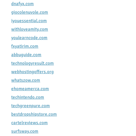
dnafyx.com
giocolenuvole.com
iyouessential.com
withloveamity.com
youlearncode.com
fxyatirim.com
abbuguide.com
technologyresult.com
webhostingoffers.org
whatszow.com
ehomeamerca.com
techintendo.com
techgreenpure.com
bestdropshipstore.com
cartelreviews.com
surfsway.com