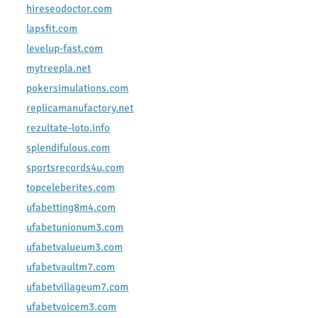
hireseodoctor.com
lapsfit.com
levelup-fast.com
mytreepla.net
pokersimulations.com
replicamanufactory.net
rezultate-loto.info
splendifulous.com
sportsrecords4u.com
topceleberites.com
ufabetting8m4.com
ufabetunionum3.com
ufabetvalueum3.com
ufabetvaultm7.com
ufabetvillageum7.com
ufabetvoicem3.com