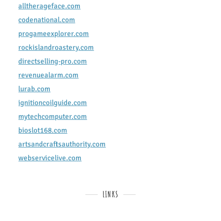
alltherageface.com
codenational.com
progameexplorer.com
rockislandroastery.com
directselling-pro.com
revenuealarm.com
lurab.com
ignitioncoilguide.com
mytechcomputer.com
bioslot168.com
artsandcraftsauthority.com
webservicelive.com
LINKS