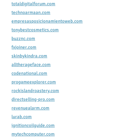
totaldigitalforum.com
technoarmaan.com
empresasposicionamientoweb.com
tonybestcosmetics.com
buzznc.com
fxjoiner.com
skinbykindra.com
alltherageface.com
codenational.com
progameexplorer.com
rockislandroastery.com
directselling-pro.com
revenuealarm.com
lurab.com
ignitioncoilguide.com
mytechcomputer.com