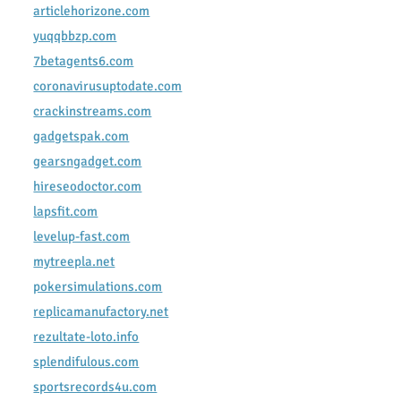
articlehorizone.com
yuqqbbzp.com
7betagents6.com
coronavirusuptodate.com
crackinstreams.com
gadgetspak.com
gearsngadget.com
hireseodoctor.com
lapsfit.com
levelup-fast.com
mytreepla.net
pokersimulations.com
replicamanufactory.net
rezultate-loto.info
splendifulous.com
sportsrecords4u.com