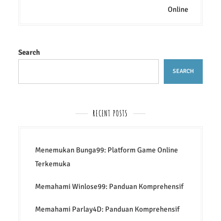
a
Online
v
i
g
Search
a
SEARCH
t
i
o
RECENT POSTS
n
Menemukan Bunga99: Platform Game Online
Terkemuka
Memahami Winlose99: Panduan Komprehensif
Memahami Parlay4D: Panduan Komprehensif