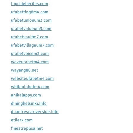
topceleberites.com
ufabetting8m4.com
ufabetunionum3.com
ufabetvalueum3.com
ufabetvaultm7.com
ufabetvillageum7.com
ufabetvoicem3.com
waveufabetm4.com
wayang88.net
websiteufabetm4.com
whiteufabetm4.com
anikalappy.com
dininghelsinki.info
duanfrescariverside.info
etilerx.com
finestreplica.net