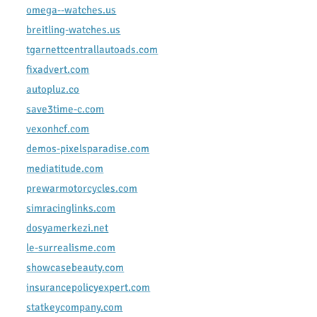
omega--watches.us
breitling-watches.us
tgarnettcentrallautoads.com
fixadvert.com
autopluz.co
save3time-c.com
vexonhcf.com
demos-pixelsparadise.com
mediatitude.com
prewarmotorcycles.com
simracinglinks.com
dosyamerkezi.net
le-surrealisme.com
showcasebeauty.com
insurancepolicyexpert.com
statkeycompany.com