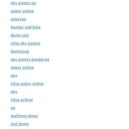
pkv games qq
poker online
pokerqq
bandar judi bola
demo slot
situs pkv games
dominoqq
pkv games bandarqq
poker online
pkv
situs poker online
pkv
situs asikqq
qq
mahjong demo
slot demo