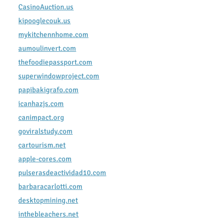
CasinoAuction.us
kipooglecouk.us
mykitchennhome.com
aumoulinvert.com
thefoodiepassport.com
superwindowproject.com
papibakigrafo.com
icanhazjs.com
canimpact.org
goviralstudy.com
cartourism.net
apple-cores.com
pulserasdeactividad10.com
barbaracarlotti.com
desktopmining.net
inthebleachers.net