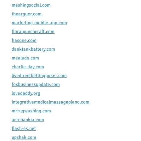
meshingsocial.com
thearguer.com
marketing-mobile-app.com
floralpunchcraft.com
fiasone.com
danktankbattery.com
mealudo.com
charlie-day.com
livedirectbettingpoker.com
foxbusinessupdate.com
lovedaddy.org
integrativemedicalmassageplano.com
mrrugwashing.com
acb-bankia.com
flash-es.net
upshak.com