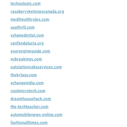
techoologic.com
raspberryketonescanada.org
medihealthrules.com
usathrill.com
vshapedental.com
canfandalucia.org
yourengineguide.com
nybreakings.com
outstationcabsservices.com
thekrtagy.com
xchangeindia.com
coolmicrotech.com
dreamhousehack.com
the-techteacher.com
automobilenews-online.com
fashionalltimes.com