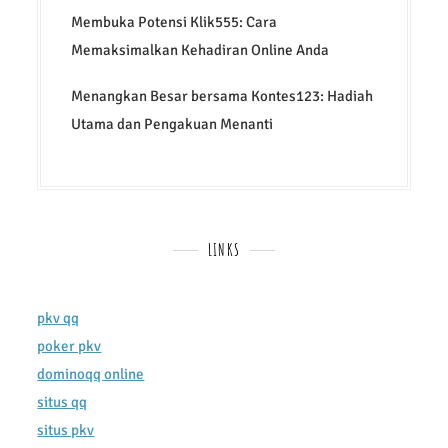
Membuka Potensi Klik555: Cara
Memaksimalkan Kehadiran Online Anda
Menangkan Besar bersama Kontes123: Hadiah
Utama dan Pengakuan Menanti
LINKS
pkv qq
poker pkv
dominoqq online
situs qq
situs pkv