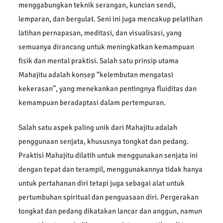
menggabungkan teknik serangan, kuncian sendi,
lemparan, dan bergulat. Seni ini juga mencakup pelatihan
latihan pernapasan, meditasi, dan visualisasi, yang
semuanya dirancang untuk meningkatkan kemampuan
fisik dan mental praktisi. Salah satu prinsip utama
Mahajitu adalah konsep “kelembutan mengatasi
kekerasan”, yang menekankan pentingnya fluiditas dan
kemampuan beradaptasi dalam pertempuran.
Salah satu aspek paling unik dari Mahajitu adalah
penggunaan senjata, khususnya tongkat dan pedang.
Praktisi Mahajitu dilatih untuk menggunakan senjata ini
dengan tepat dan terampil, menggunakannya tidak hanya
untuk pertahanan diri tetapi juga sebagai alat untuk
pertumbuhan spiritual dan penguasaan diri. Pergerakan
tongkat dan pedang dikatakan lancar dan anggun, namun