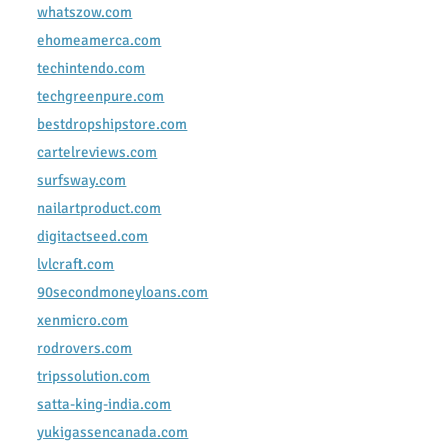
whatszow.com
ehomeamerca.com
techintendo.com
techgreenpure.com
bestdropshipstore.com
cartelreviews.com
surfsway.com
nailartproduct.com
digitactseed.com
lvlcraft.com
90secondmoneyloans.com
xenmicro.com
rodrovers.com
tripssolution.com
satta-king-india.com
yukigassencanada.com