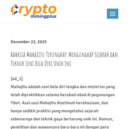
Skip
to
Slot Demo Gratis
Coba demo gratis X500 dari
content
Pragmatic Play malam ini tanpa
Pragmatic Play X500,
risiko rugi. Slot gacor ini
menghadirkan peluang besar
Slot Gacor Malam
December 22, 2025
untuk kemenangan besar.
Rahasia Mahajitu Terungkap: Mengungkap Sejarah dan
Ini Tanpa Risiko
Teknik Seni Bela Diri Unik ini
[ad_1]
Mahajitu adalah seni bela diri langka dan misterius yang
telah dipraktikkan selama berabad-abad di pegunungan
Tibet. Asal usul Mahajitu diselimuti kerahasiaan, dan
hanya sedikit praktisi yang mengetahui sejarah
sebenarnya dan teknik gaya bertarung unik ini. Namun,
penelitian dan wawancara baru-baru ini dengan para