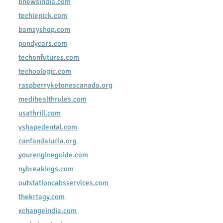
bnewsindia.com
techiepick.com
bamzyshop.com
pondycars.com
techonfutures.com
techoologic.com
raspberryketonescanada.org
medihealthrules.com
usathrill.com
vshapedental.com
canfandalucia.org
yourengineguide.com
nybreakings.com
outstationcabsservices.com
thekrtagy.com
xchangeindia.com