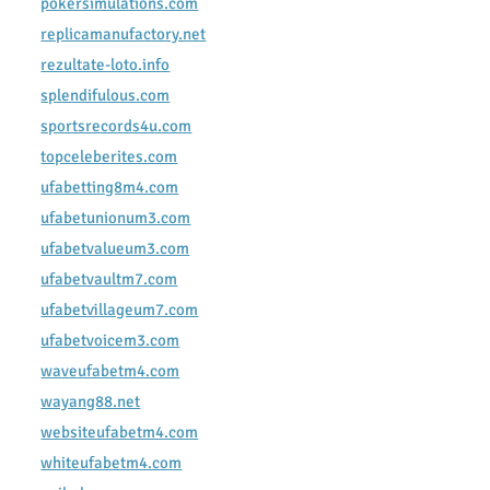
pokersimulations.com
replicamanufactory.net
rezultate-loto.info
splendifulous.com
sportsrecords4u.com
topceleberites.com
ufabetting8m4.com
ufabetunionum3.com
ufabetvalueum3.com
ufabetvaultm7.com
ufabetvillageum7.com
ufabetvoicem3.com
waveufabetm4.com
wayang88.net
websiteufabetm4.com
whiteufabetm4.com