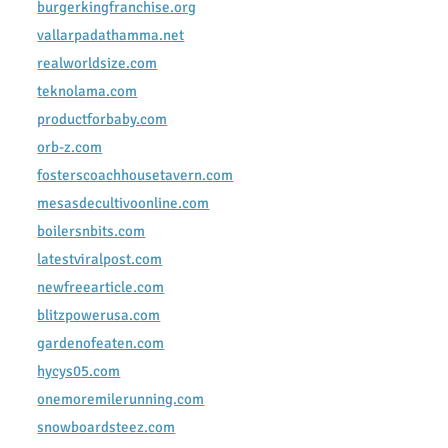
burgerkingfranchise.org
vallarpadathamma.net
realworldsize.com
teknolama.com
productforbaby.com
orb-z.com
fosterscoachhousetavern.com
mesasdecultivoonline.com
boilersnbits.com
latestviralpost.com
newfreearticle.com
blitzpowerusa.com
gardenofeaten.com
hycys05.com
onemoremilerunning.com
snowboardsteez.com