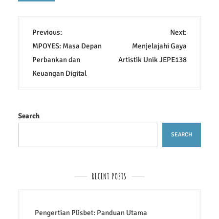
P
Previous:
Next:
o
MPOYES: Masa Depan
Menjelajahi Gaya
s
Perbankan dan
Artistik Unik JEPE138
t
Keuangan Digital
n
a
v
Search
i
SEARCH
g
a
t
RECENT POSTS
i
o
Pengertian Plisbet: Panduan Utama
n