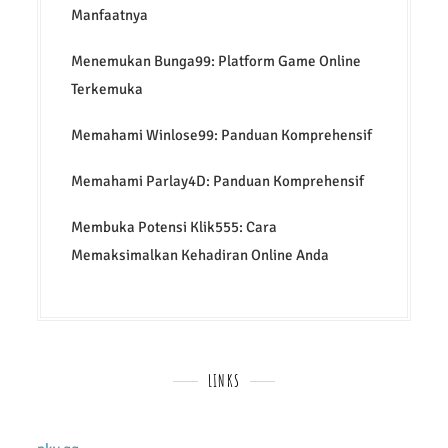
Manfaatnya
Menemukan Bunga99: Platform Game Online
Terkemuka
Memahami Winlose99: Panduan Komprehensif
Memahami Parlay4D: Panduan Komprehensif
Membuka Potensi Klik555: Cara
Memaksimalkan Kehadiran Online Anda
LINKS