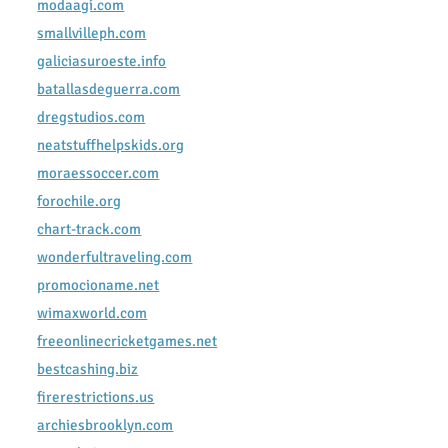
modaagi.com
smallvilleph.com
galiciasuroeste.info
batallasdeguerra.com
dregstudios.com
neatstuffhelpskids.org
moraessoccer.com
forochile.org
chart-track.com
wonderfultraveling.com
promocioname.net
wimaxworld.com
freeonlinecricketgames.net
bestcashing.biz
firerestrictions.us
archiesbrooklyn.com