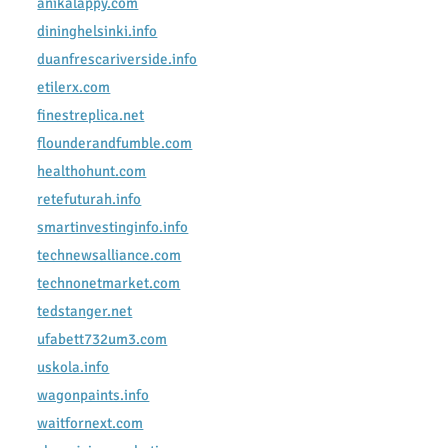
anikalappy.com
dininghelsinki.info
duanfrescariverside.info
etilerx.com
finestreplica.net
flounderandfumble.com
healthohunt.com
retefuturah.info
smartinvestinginfo.info
technewsalliance.com
technonetmarket.com
tedstanger.net
ufabett732um3.com
uskola.info
wagonpaints.info
waitfornext.com