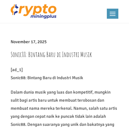
Skip
to
Slot Demo Gratis
Coba demo gratis X500 dari
content
Pragmatic Play malam ini tanpa
Pragmatic Play X500,
risiko rugi. Slot gacor ini
menghadirkan peluang besar
Slot Gacor Malam
November 17, 2025
untuk kemenangan besar.
Sonic88: Bintang Baru di Industri Musik
Ini Tanpa Risiko
[ad_1]
Sonic88: Bintang Baru di Industri Musik
Dalam dunia musik yang luas dan kompetitif, mungkin
sulit bagi artis baru untuk membuat terobosan dan
membuat nama mereka terkenal. Namun, salah satu artis
yang dengan cepat naik ke puncak tidak lain adalah
Sonic88. Dengan suaranya yang unik dan bakatnya yang