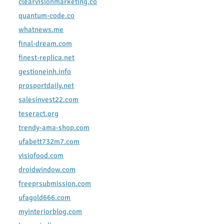
clearvisionmarketing.co
quantum-code.co
whatnews.me
final-dream.com
finest-replica.net
gestioneinh.info
prosportdaily.net
salesinvest22.com
teseract.org
trendy-ama-shop.com
ufabett732m7.com
visiofood.com
droidwindow.com
freeprsubmission.com
ufagold666.com
myinteriorblog.com