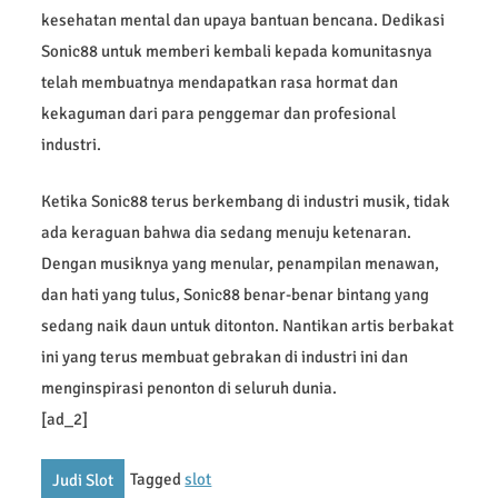
kesehatan mental dan upaya bantuan bencana. Dedikasi
Sonic88 untuk memberi kembali kepada komunitasnya
telah membuatnya mendapatkan rasa hormat dan
kekaguman dari para penggemar dan profesional
industri.
Ketika Sonic88 terus berkembang di industri musik, tidak
ada keraguan bahwa dia sedang menuju ketenaran.
Dengan musiknya yang menular, penampilan menawan,
dan hati yang tulus, Sonic88 benar-benar bintang yang
sedang naik daun untuk ditonton. Nantikan artis berbakat
ini yang terus membuat gebrakan di industri ini dan
menginspirasi penonton di seluruh dunia.
[ad_2]
Tagged
slot
Judi Slot