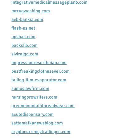
integrativemedicalmassageplano.com
mrrugwashing.com
acb-bankia.com
flash-es.net
upshak.com
backsilo.com
siviralqq.com
impressionresorthoian.com
bestfreakingclothesever.com
falling-film-evaporator.com
sumuslawfirm.com
nursingprowriters.com
greenmountainthreadwear.com
acutedispensary.com
sattamatkanewsblog.com
cryptocurrencytradingcn.com