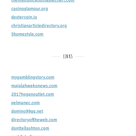
casinoglamour.org
dextercoin.io
christianarticledirectory.org
5homestyle.com
LINKS
mygamblingstory.com
majalahwekonews.com
2017hoganoutlet.com
pelmanec.com
domino99qq.net
directoryoftheweb.com
donttellashton.com