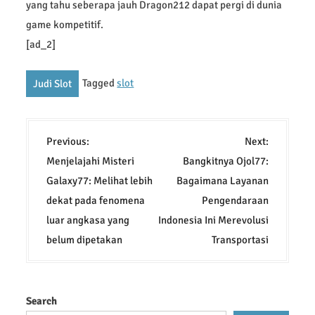
yang tahu seberapa jauh Dragon212 dapat pergi di dunia
game kompetitif.
[ad_2]
Tagged
slot
Judi Slot
P
Previous:
Next:
o
Menjelajahi Misteri
Bangkitnya Ojol77:
s
Galaxy77: Melihat lebih
Bagaimana Layanan
t
dekat pada fenomena
Pengendaraan
n
luar angkasa yang
Indonesia Ini Merevolusi
a
belum dipetakan
Transportasi
v
i
g
Search