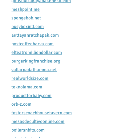
gotisouizakayabakeneko.com
meshpoint.me
spongebob.net
busyboxintl.com
auttayanratchapak.com
postcoffeebarva.com
elteatromilliondollar.com
burgerkingfranchise.org
vallarpadathamma.net
realworldsize.com
teknolama.com
productforbaby.com
orb-z.com
fosterscoachhousetavern.com
mesasdecultivoonline.com
boilersnbits.com