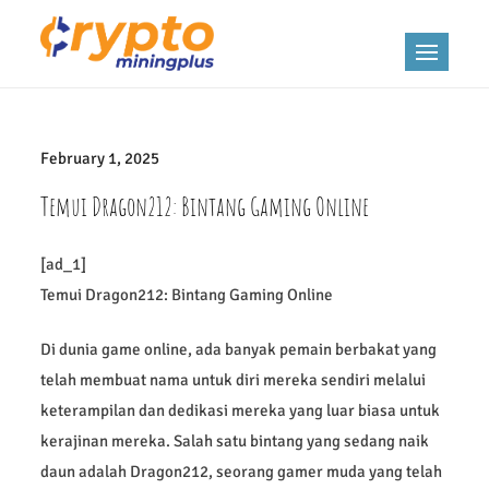
Skip
to
Slot Demo Gratis
Coba demo gratis X500 dari
content
Pragmatic Play malam ini tanpa
Pragmatic Play X500,
risiko rugi. Slot gacor ini
menghadirkan peluang besar
Slot Gacor Malam
February 1, 2025
untuk kemenangan besar.
Temui Dragon212: Bintang Gaming Online
Ini Tanpa Risiko
[ad_1]
Temui Dragon212: Bintang Gaming Online
Di dunia game online, ada banyak pemain berbakat yang
telah membuat nama untuk diri mereka sendiri melalui
keterampilan dan dedikasi mereka yang luar biasa untuk
kerajinan mereka. Salah satu bintang yang sedang naik
daun adalah Dragon212, seorang gamer muda yang telah