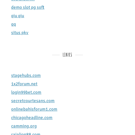
demo slot pg soft
qiu qiu
qq
situs pkv
LINKS
stagehubs.com
1x2forum.net
login99bet.com
secretcourtesans.com
onlinebahisforum1.com
chicagoheadline.com
camming.org
rajalion88.com