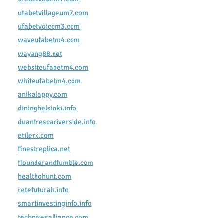
ufabetvillageum7.com
ufabetvoicem3.com
waveufabetm4.com
wayang88.net
websiteufabetm4.com
whiteufabetm4.com
anikalappy.com
dininghelsinki.info
duanfrescariverside.info
etilerx.com
finestreplica.net
flounderandfumble.com
healthohunt.com
retefuturah.info
smartinvestinginfo.info
technewsalliance.com