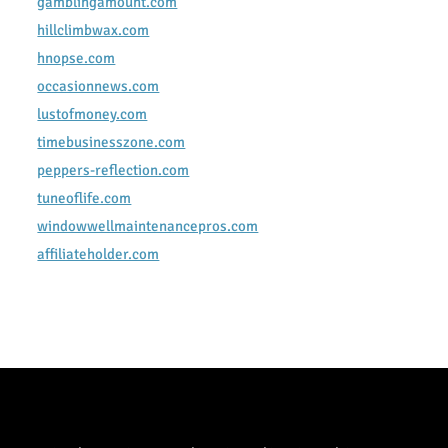
gamblingamount.com
hillclimbwax.com
hnopse.com
occasionnews.com
lustofmoney.com
timebusinesszone.com
peppers-reflection.com
tuneoflife.com
windowwellmaintenancepros.com
affiliateholder.com