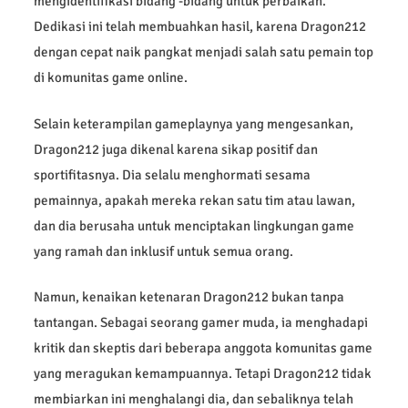
mengidentifikasi bidang -bidang untuk perbaikan.
Dedikasi ini telah membuahkan hasil, karena Dragon212
dengan cepat naik pangkat menjadi salah satu pemain top
di komunitas game online.
Selain keterampilan gameplaynya yang mengesankan,
Dragon212 juga dikenal karena sikap positif dan
sportifitasnya. Dia selalu menghormati sesama
pemainnya, apakah mereka rekan satu tim atau lawan,
dan dia berusaha untuk menciptakan lingkungan game
yang ramah dan inklusif untuk semua orang.
Namun, kenaikan ketenaran Dragon212 bukan tanpa
tantangan. Sebagai seorang gamer muda, ia menghadapi
kritik dan skeptis dari beberapa anggota komunitas game
yang meragukan kemampuannya. Tetapi Dragon212 tidak
membiarkan ini menghalangi dia, dan sebaliknya telah