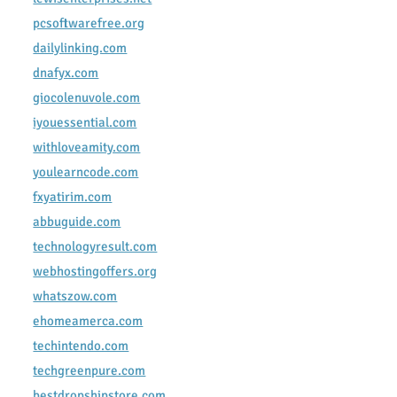
pcsoftwarefree.org
dailylinking.com
dnafyx.com
giocolenuvole.com
iyouessential.com
withloveamity.com
youlearncode.com
fxyatirim.com
abbuguide.com
technologyresult.com
webhostingoffers.org
whatszow.com
ehomeamerca.com
techintendo.com
techgreenpure.com
bestdropshipstore.com