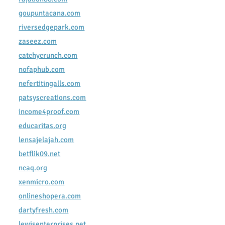
goupuntacana.com
riversedgepark.com
zaseez.com
catchycrunch.com
nofaphub.com
nefertitingalls.com
patsyscreations.com
income4proof.com
educaritas.org
lensajelajah.com
betflik09.net
ncaq.org
xenmicro.com
onlineshopera.com
dartyfresh.com
lewisenterprises.net