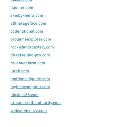
fxjoiner.com
skinbykindra.com
alltherageface.com
codenational.com
progameexplorer.com
rockislandroastery.com
directselling-pro.com
revenuealarm.com
lurab.com
ignitioncoilguide.com
mytechcomputer.com
bioslot168.com
artsandcraftsauthority.com
webservicelive.com