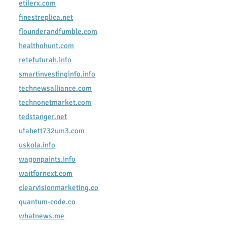
etilerx.com
finestreplica.net
flounderandfumble.com
healthohunt.com
retefuturah.info
smartinvestinginfo.info
technewsalliance.com
technonetmarket.com
tedstanger.net
ufabett732um3.com
uskola.info
wagonpaints.info
waitfornext.com
clearvisionmarketing.co
quantum-code.co
whatnews.me