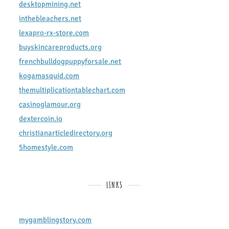
desktopmining.net
inthebleachers.net
lexapro-rx-store.com
buyskincareproducts.org
frenchbulldogpuppyforsale.net
kogamasquid.com
themultiplicationtablechart.com
casinoglamour.org
dextercoin.io
christianarticledirectory.org
5homestyle.com
LINKS
mygamblingstory.com