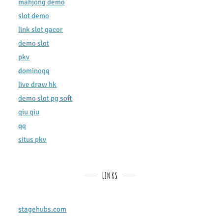
mahjong demo
slot demo
link slot gacor
demo slot
pkv
dominoqq
live draw hk
demo slot pg soft
qiu qiu
qq
situs pkv
LINKS
stagehubs.com