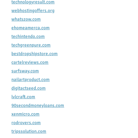
technologyresult.com
webhostingoffers.org
whatszow.com
ehomeamerca.com
techintendo.com
techgreenpure.com
bestdropshipstore.com
cartelreviews.com
surfsway.com
nailartproduct.com
digitactseed.com
lvlcraft.com
90secondmoneyloans.com
xenmicro.com
rodrovers.com
tripssolution.com