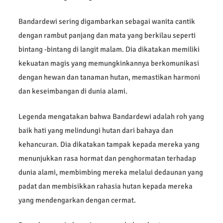
Bandardewi sering digambarkan sebagai wanita cantik
dengan rambut panjang dan mata yang berkilau seperti
bintang -bintang di langit malam. Dia dikatakan memiliki
kekuatan magis yang memungkinkannya berkomunikasi
dengan hewan dan tanaman hutan, memastikan harmoni
dan keseimbangan di dunia alami.
Legenda mengatakan bahwa Bandardewi adalah roh yang
baik hati yang melindungi hutan dari bahaya dan
kehancuran. Dia dikatakan tampak kepada mereka yang
menunjukkan rasa hormat dan penghormatan terhadap
dunia alami, membimbing mereka melalui dedaunan yang
padat dan membisikkan rahasia hutan kepada mereka
yang mendengarkan dengan cermat.