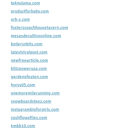
teknolama.com
productforbaby.com
orb-z.com
fosterscoachhousetavern.com
mesasdecultivoonline.com
boilersnbits.com
latestviralpost.com
newfreearticle.com
blitzpowerusa.com
gardenofeaten.com
hycys05.com
onemoremilerunning.com
snowboardsteez.com
instagrambioforgirls.com
cashflowxfiles.com
kmbb10.com