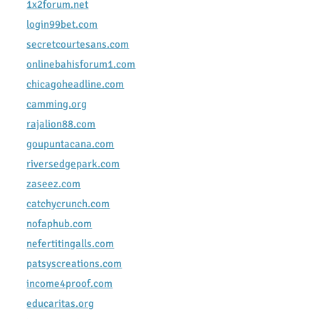
1x2forum.net
login99bet.com
secretcourtesans.com
onlinebahisforum1.com
chicagoheadline.com
camming.org
rajalion88.com
goupuntacana.com
riversedgepark.com
zaseez.com
catchycrunch.com
nofaphub.com
nefertitingalls.com
patsyscreations.com
income4proof.com
educaritas.org