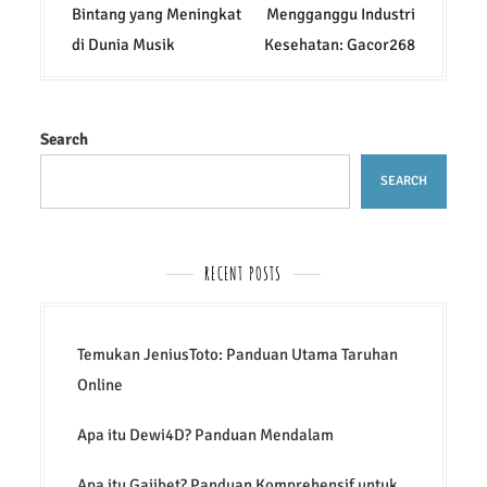
s
Bintang yang Meningkat
Mengganggu Industri
t
di Dunia Musik
Kesehatan: Gacor268
n
a
v
Search
i
SEARCH
g
a
t
RECENT POSTS
i
o
Temukan JeniusToto: Panduan Utama Taruhan
n
Online
Apa itu Dewi4D? Panduan Mendalam
Apa itu Gajibet? Panduan Komprehensif untuk