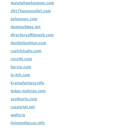
majalahwekonews.com
2017hoganoutlet.com
pelmanec.com
domino99qq.net
directoryoftheweb.com
donttellashton.com
rush3studio.com
roro90.com
herzio.com
in-hi5.com
krainafantasy.info
todas-noticias.com
senikartu.com
rusportal.net
watty.io
livinginthesun.info