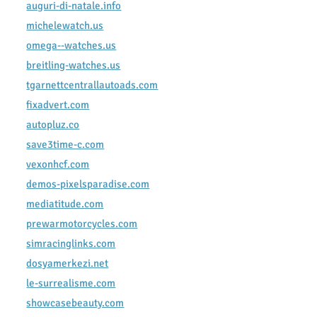
auguri-di-natale.info
michelewatch.us
omega--watches.us
breitling-watches.us
tgarnettcentrallautoads.com
fixadvert.com
autopluz.co
save3time-c.com
vexonhcf.com
demos-pixelsparadise.com
mediatitude.com
prewarmotorcycles.com
simracinglinks.com
dosyamerkezi.net
le-surrealisme.com
showcasebeauty.com