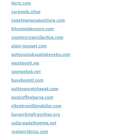
itsriz.com
cargoods.shop
capetownacupuncture.com
bitcoinvideospro.com
cosmiccrowcollective.com
alain-jacquet.com
gotisouizakayabakeneko.com
meshpoint.me
spongebob.net
busyboxintl.com
auttayanratchapak.com
postcoffeebarva.com
elteatromilliondollar.com
burgerkingfranchise.org
vallarpadathamma.net
realworldsize.com