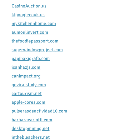
CasinoAuction.us
kipooglecouk.us
mykitchennhome.com
aumoulinvert.com
thefoodiepassport.com
superwindowproject.com
papibakigrafo.com
icanhazjs.com
canimpact.org
goviralstudy.com
cartourism.net
apple-cores.com
pulserasdeactividad10.com
barbaracarlotti.com
desktopmining.net
inthebleachers.net