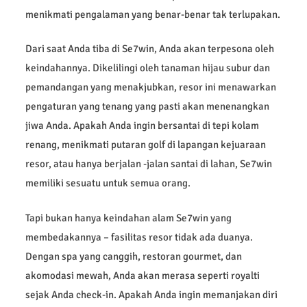
menikmati pengalaman yang benar-benar tak terlupakan.
Dari saat Anda tiba di Se7win, Anda akan terpesona oleh
keindahannya. Dikelilingi oleh tanaman hijau subur dan
pemandangan yang menakjubkan, resor ini menawarkan
pengaturan yang tenang yang pasti akan menenangkan
jiwa Anda. Apakah Anda ingin bersantai di tepi kolam
renang, menikmati putaran golf di lapangan kejuaraan
resor, atau hanya berjalan -jalan santai di lahan, Se7win
memiliki sesuatu untuk semua orang.
Tapi bukan hanya keindahan alam Se7win yang
membedakannya – fasilitas resor tidak ada duanya.
Dengan spa yang canggih, restoran gourmet, dan
akomodasi mewah, Anda akan merasa seperti royalti
sejak Anda check-in. Apakah Anda ingin memanjakan diri