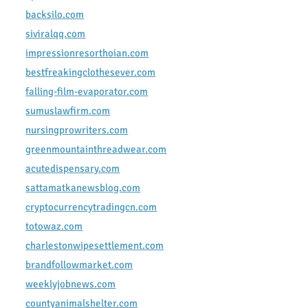
backsilo.com
siviralqq.com
impressionresorthoian.com
bestfreakingclothesever.com
falling-film-evaporator.com
sumuslawfirm.com
nursingprowriters.com
greenmountainthreadwear.com
acutedispensary.com
sattamatkanewsblog.com
cryptocurrencytradingcn.com
totowaz.com
charlestonwipesettlement.com
brandfollowmarket.com
weeklyjobnews.com
countyanimalshelter.com