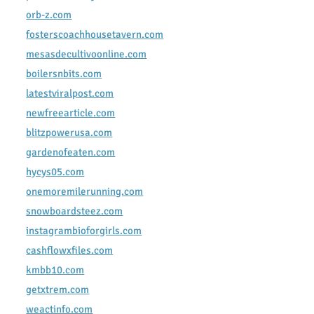
orb-z.com
fosterscoachhousetavern.com
mesasdecultivoonline.com
boilersnbits.com
latestviralpost.com
newfreearticle.com
blitzpowerusa.com
gardenofeaten.com
hycys05.com
onemoremilerunning.com
snowboardsteez.com
instagrambioforgirls.com
cashflowxfiles.com
kmbb10.com
getxtrem.com
weactinfo.com