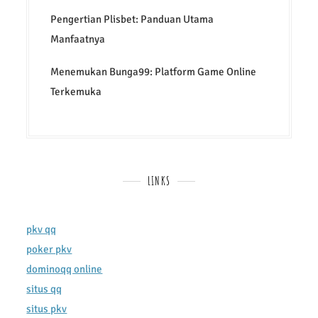
Pengertian Plisbet: Panduan Utama
Manfaatnya
Menemukan Bunga99: Platform Game Online
Terkemuka
LINKS
pkv qq
poker pkv
dominoqq online
situs qq
situs pkv