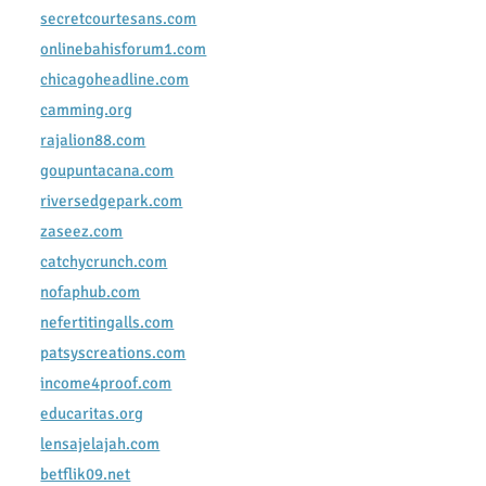
secretcourtesans.com
onlinebahisforum1.com
chicagoheadline.com
camming.org
rajalion88.com
goupuntacana.com
riversedgepark.com
zaseez.com
catchycrunch.com
nofaphub.com
nefertitingalls.com
patsyscreations.com
income4proof.com
educaritas.org
lensajelajah.com
betflik09.net