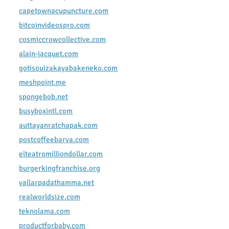
capetownacupuncture.com
bitcoinvideospro.com
cosmiccrowcollective.com
alain-jacquet.com
gotisouizakayabakeneko.com
meshpoint.me
spongebob.net
busyboxintl.com
auttayanratchapak.com
postcoffeebarva.com
elteatromilliondollar.com
burgerkingfranchise.org
vallarpadathamma.net
realworldsize.com
teknolama.com
productforbaby.com