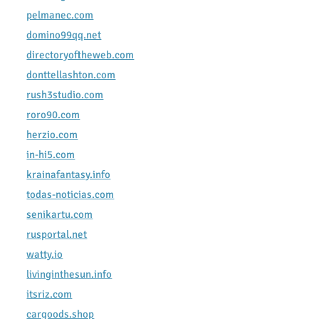
pelmanec.com
domino99qq.net
directoryoftheweb.com
donttellashton.com
rush3studio.com
roro90.com
herzio.com
in-hi5.com
krainafantasy.info
todas-noticias.com
senikartu.com
rusportal.net
watty.io
livinginthesun.info
itsriz.com
cargoods.shop