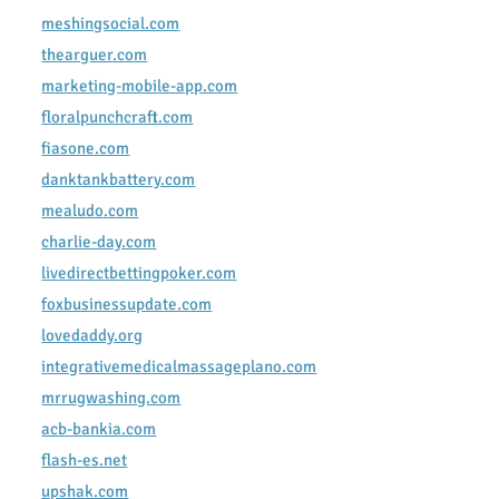
meshingsocial.com
thearguer.com
marketing-mobile-app.com
floralpunchcraft.com
fiasone.com
danktankbattery.com
mealudo.com
charlie-day.com
livedirectbettingpoker.com
foxbusinessupdate.com
lovedaddy.org
integrativemedicalmassageplano.com
mrrugwashing.com
acb-bankia.com
flash-es.net
upshak.com