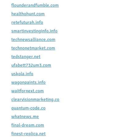
flounderandfumble.com
healthohunt.com
retefuturah.info
smartinvestinginfo.info
technewsalliance.com
technonetmarket.com
tedstanger.net
ufabett732um3.com
uskola.info
wagonpaints.info
waitfornext.com
clearvisionmarketing.co
quantum-code.co
whatnews.me
final-dream.com
finest-replica.net