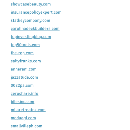
showcasebeauty.com
insurancepolicyexpert.com
statkeycompany.com
carolinadeckbuilders.com
topinvestingblog.com
top50tools.com
the-rep.com
saltyfranks.com
annerani.com
jazzatude.com
0022pa.com
zeroshare.info
bilesinc.com
milaretreatnz.com
modaagi.com
smallvilleph.com