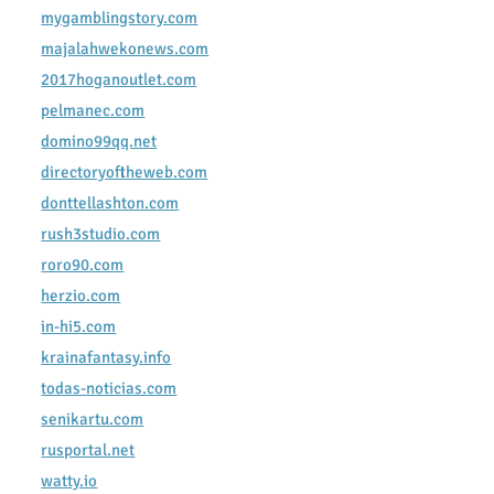
mygamblingstory.com
majalahwekonews.com
2017hoganoutlet.com
pelmanec.com
domino99qq.net
directoryoftheweb.com
donttellashton.com
rush3studio.com
roro90.com
herzio.com
in-hi5.com
krainafantasy.info
todas-noticias.com
senikartu.com
rusportal.net
watty.io