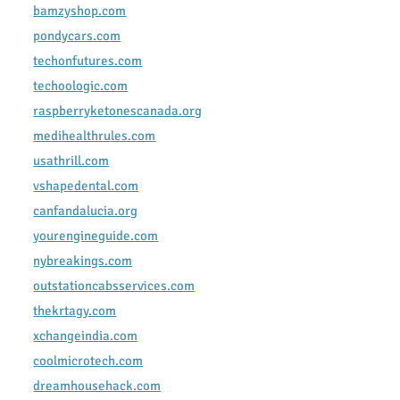
bamzyshop.com
pondycars.com
techonfutures.com
techoologic.com
raspberryketonescanada.org
medihealthrules.com
usathrill.com
vshapedental.com
canfandalucia.org
yourengineguide.com
nybreakings.com
outstationcabsservices.com
thekrtagy.com
xchangeindia.com
coolmicrotech.com
dreamhousehack.com