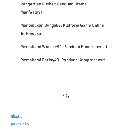
Pengertian Plisbet: Panduan Utama
Manfaatnya
Menemukan Bunga99: Platform Game Online
Terkemuka
Memahami Winlose99: Panduan Komprehensif
Memahami Parlay4D: Panduan Komprehensif
LINKS
pkv qq
poker pkv