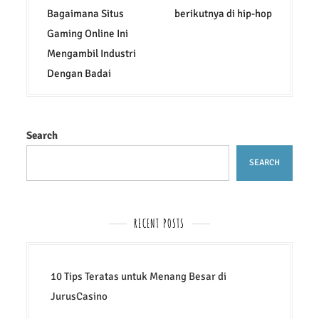
s
Bagaimana Situs
berikutnya di hip-hop
t
Gaming Online Ini
n
Mengambil Industri
a
Dengan Badai
v
i
g
Search
a
SEARCH
t
i
o
RECENT POSTS
n
10 Tips Teratas untuk Menang Besar di
JurusCasino