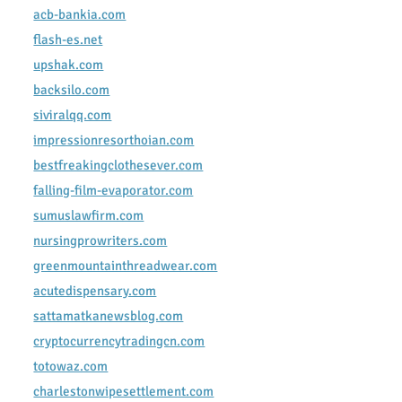
acb-bankia.com
flash-es.net
upshak.com
backsilo.com
siviralqq.com
impressionresorthoian.com
bestfreakingclothesever.com
falling-film-evaporator.com
sumuslawfirm.com
nursingprowriters.com
greenmountainthreadwear.com
acutedispensary.com
sattamatkanewsblog.com
cryptocurrencytradingcn.com
totowaz.com
charlestonwipesettlement.com