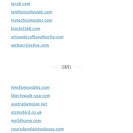
lurab.com
ignitioncoilguide.com
mytechcomputer.com
bioslot168.com
artsandcraftsauthority.com
webservicelive.com
LINKS
jimsfamousbbq.com
libertywalk-usa.com
australiamovie.net
gizmobird.co.uk
mp3djsong.com
coursdanglaistoulouse.com