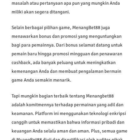
masalah atau pertanyaan apa pun yang mungkin Anda
miliki akan segera ditangani.
Selain berbagai pilihan game, MenangBet88 juga
menawarkan bonus dan promosi yang menguntungkan
bagi para pemainnya. Dari bonus selamat datang untuk
pemain baru hingga promosi mingguan dan penawaran
cashback, ada banyak peluang untuk meningkatkan
kemenangan Anda dan membuat pengalaman bermain
game Anda semakin menarik.
Tapi mungkin bagian terbaik tentang Menangbet88
adalah komitmennya terhadap permainan yang adil dan
keamanan. Platform ini menggunakan teknologi enkripsi
canggih untuk memastikan bahwa informasi pribadi dan
keuangan Anda selalu aman dan aman. Plus, semua game
di MuangBet88 diuji dan disertifikasi oleh auditor pihak