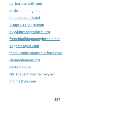
barbaracarlotti.com
desktopmining.net
inthebleachers.net
lexapro-rx-store.com
buyskincareproducts.org
frenchbulldogpuppyforsale.net
kogamasquid.com
themultiplicationtablechart.com
casinoglamour.org
dextercoin.io
christianarticledirectory.org
5homestyle.com
LINKS