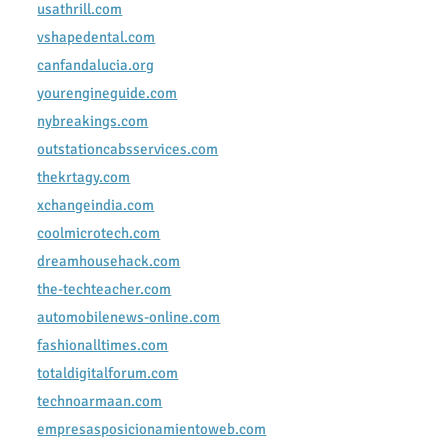
usathrill.com
vshapedental.com
canfandalucia.org
yourengineguide.com
nybreakings.com
outstationcabsservices.com
thekrtagy.com
xchangeindia.com
coolmicrotech.com
dreamhousehack.com
the-techteacher.com
automobilenews-online.com
fashionalltimes.com
totaldigitalforum.com
technoarmaan.com
empresasposicionamientoweb.com