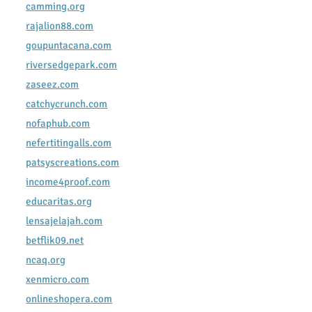
camming.org
rajalion88.com
goupuntacana.com
riversedgepark.com
zaseez.com
catchycrunch.com
nofaphub.com
nefertitingalls.com
patsyscreations.com
income4proof.com
educaritas.org
lensajelajah.com
betflik09.net
ncaq.org
xenmicro.com
onlineshopera.com