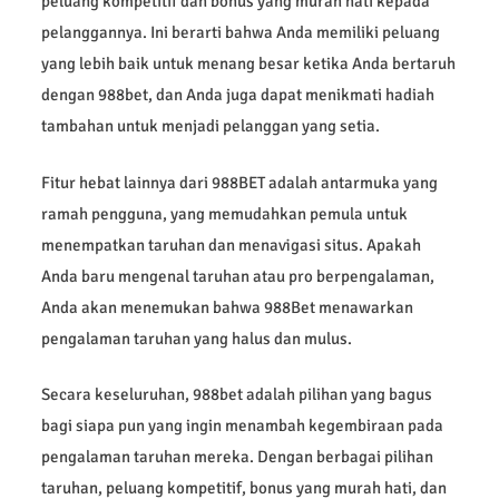
peluang kompetitif dan bonus yang murah hati kepada
pelanggannya. Ini berarti bahwa Anda memiliki peluang
yang lebih baik untuk menang besar ketika Anda bertaruh
dengan 988bet, dan Anda juga dapat menikmati hadiah
tambahan untuk menjadi pelanggan yang setia.
Fitur hebat lainnya dari 988BET adalah antarmuka yang
ramah pengguna, yang memudahkan pemula untuk
menempatkan taruhan dan menavigasi situs. Apakah
Anda baru mengenal taruhan atau pro berpengalaman,
Anda akan menemukan bahwa 988Bet menawarkan
pengalaman taruhan yang halus dan mulus.
Secara keseluruhan, 988bet adalah pilihan yang bagus
bagi siapa pun yang ingin menambah kegembiraan pada
pengalaman taruhan mereka. Dengan berbagai pilihan
taruhan, peluang kompetitif, bonus yang murah hati, dan