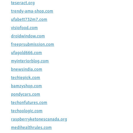
teseract.org
trendy-ama-shop.com
ufabett732m7.com
visiofood.com
droidwindow.com
freeprsubmission.com
ufagold666.com
myinteriorblog.com
bnewsindia.com
techiepick.com
bamzyshop.com
pondycars.com
techonfutures.com
techoologic.com
raspberryketonescanada.org
medihealthrules.com