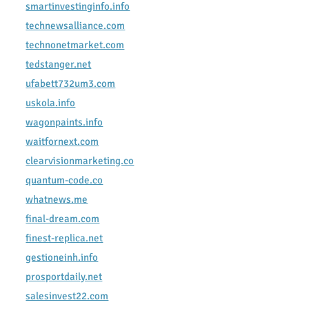
smartinvestinginfo.info
technewsalliance.com
technonetmarket.com
tedstanger.net
ufabett732um3.com
uskola.info
wagonpaints.info
waitfornext.com
clearvisionmarketing.co
quantum-code.co
whatnews.me
final-dream.com
finest-replica.net
gestioneinh.info
prosportdaily.net
salesinvest22.com