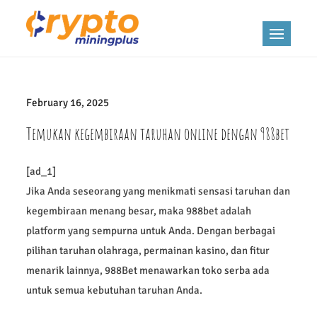
Skip
to
Slot Demo Gratis
Coba demo gratis X500 dari
content
Pragmatic Play malam ini tanpa
Pragmatic Play X500,
risiko rugi. Slot gacor ini
menghadirkan peluang besar
Slot Gacor Malam
February 16, 2025
untuk kemenangan besar.
Temukan kegembiraan taruhan online dengan 988bet
Ini Tanpa Risiko
[ad_1]
Jika Anda seseorang yang menikmati sensasi taruhan dan
kegembiraan menang besar, maka 988bet adalah
platform yang sempurna untuk Anda. Dengan berbagai
pilihan taruhan olahraga, permainan kasino, dan fitur
menarik lainnya, 988Bet menawarkan toko serba ada
untuk semua kebutuhan taruhan Anda.