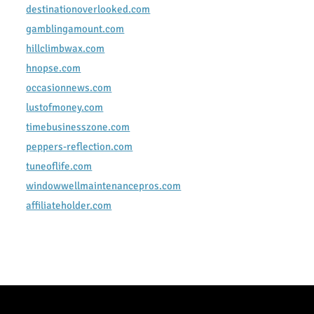
destinationoverlooked.com
gamblingamount.com
hillclimbwax.com
hnopse.com
occasionnews.com
lustofmoney.com
timebusinesszone.com
peppers-reflection.com
tuneoflife.com
windowwellmaintenancepros.com
affiliateholder.com