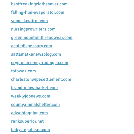
bestfreakingclothesever.com
falling-film-evaporator.com
sumuslawfirm.com
nursingprowriters.com
greenmountainthreadwear.com
acutedispensary.com
sattamatkanewsblog.com
cryptocurrencytradingcn.com
totowaz.com
charlestonwipesettlement.com
brandfollowmarket.com
weeklyjobnews.com
countyanimalshelter.com
adwebtagging.com
ranksuperior.net
babystepahead.com