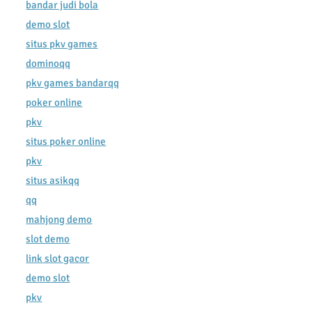
bandar judi bola
demo slot
situs pkv games
dominoqq
pkv games bandarqq
poker online
pkv
situs poker online
pkv
situs asikqq
qq
mahjong demo
slot demo
link slot gacor
demo slot
pkv