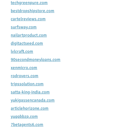
techgreenpure.com
bestdropshipstore.com
cartelreviews.com
surfsway.com
nailartproduct.com
digitactseed.com
lvlcraft.com
90secondmoneyloans.com
xenmicro.com
rodrovers.com
tripssolution.com
satta-king-india.com
yukigassencanada.com
articlehorizone.com
yuqqbbzp.com
7betagents6.com