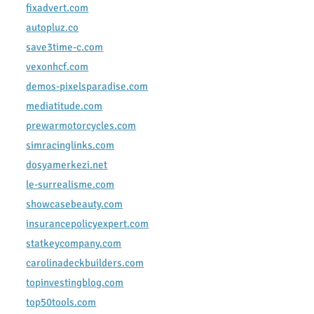
fixadvert.com
autopluz.co
save3time-c.com
vexonhcf.com
demos-pixelsparadise.com
mediatitude.com
prewarmotorcycles.com
simracinglinks.com
dosyamerkezi.net
le-surrealisme.com
showcasebeauty.com
insurancepolicyexpert.com
statkeycompany.com
carolinadeckbuilders.com
topinvestingblog.com
top50tools.com