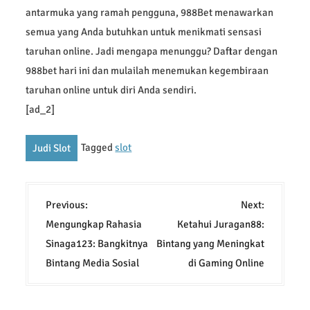
antarmuka yang ramah pengguna, 988Bet menawarkan
semua yang Anda butuhkan untuk menikmati sensasi
taruhan online. Jadi mengapa menunggu? Daftar dengan
988bet hari ini dan mulailah menemukan kegembiraan
taruhan online untuk diri Anda sendiri.
[ad_2]
Tagged
slot
Judi Slot
P
Previous:
Next:
o
Mengungkap Rahasia
Ketahui Juragan88:
s
Sinaga123: Bangkitnya
Bintang yang Meningkat
t
Bintang Media Sosial
di Gaming Online
n
a