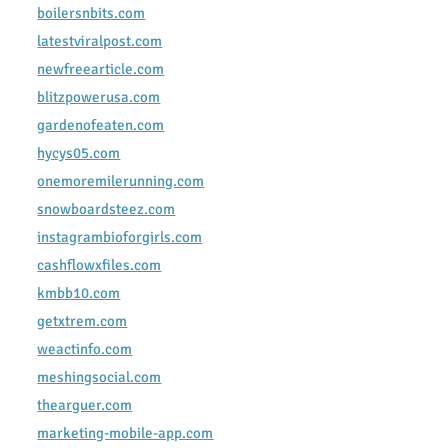
boilersnbits.com
latestviralpost.com
newfreearticle.com
blitzpowerusa.com
gardenofeaten.com
hycys05.com
onemoremilerunning.com
snowboardsteez.com
instagrambioforgirls.com
cashflowxfiles.com
kmbb10.com
getxtrem.com
weactinfo.com
meshingsocial.com
thearguer.com
marketing-mobile-app.com