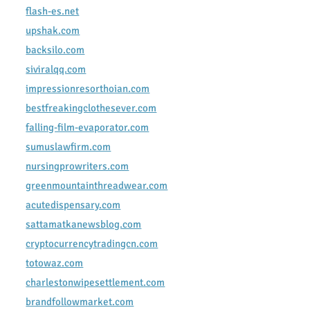
flash-es.net
upshak.com
backsilo.com
siviralqq.com
impressionresorthoian.com
bestfreakingclothesever.com
falling-film-evaporator.com
sumuslawfirm.com
nursingprowriters.com
greenmountainthreadwear.com
acutedispensary.com
sattamatkanewsblog.com
cryptocurrencytradingcn.com
totowaz.com
charlestonwipesettlement.com
brandfollowmarket.com