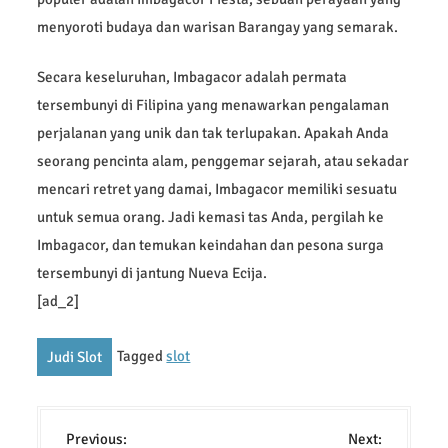
menyoroti budaya dan warisan Barangay yang semarak.
Secara keseluruhan, Imbagacor adalah permata
tersembunyi di Filipina yang menawarkan pengalaman
perjalanan yang unik dan tak terlupakan. Apakah Anda
seorang pencinta alam, penggemar sejarah, atau sekadar
mencari retret yang damai, Imbagacor memiliki sesuatu
untuk semua orang. Jadi kemasi tas Anda, pergilah ke
Imbagacor, dan temukan keindahan dan pesona surga
tersembunyi di jantung Nueva Ecija.
[ad_2]
Tagged
slot
Judi Slot
P
Previous:
Next: