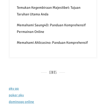
Temukan Kegembiraan Majestibet: Tujuan
Taruhan Utama Anda
Memahami Saung4D: Panduan Komprehensif
Permainan Online
Memahami Ahlicasino: Panduan Komprehensif
LINKS
pkv qq
poker pkv
dominoqq online