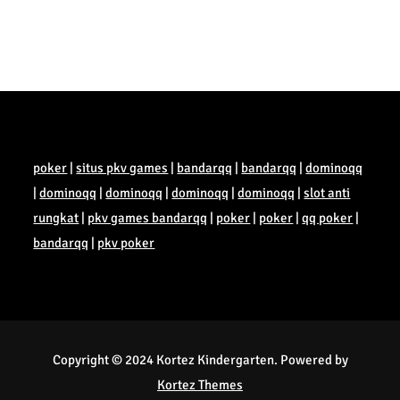
poker
|
situs pkv games
|
bandarqq
|
bandarqq
|
dominoqq
|
dominoqq
|
dominoqq
|
dominoqq
|
dominoqq
|
slot anti
rungkat
|
pkv games bandarqq
|
poker
|
poker
|
qq poker
|
bandarqq
|
pkv poker
Copyright © 2024 Kortez Kindergarten. Powered by
Kortez Themes