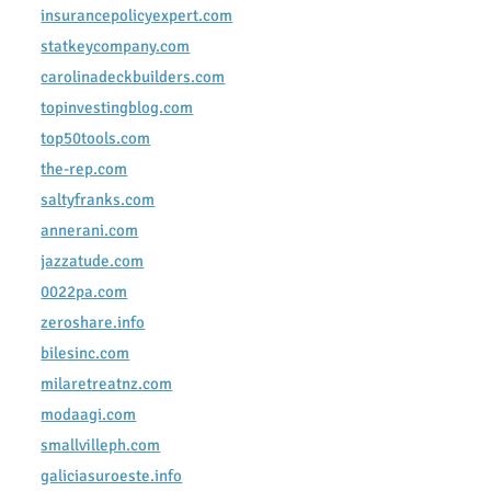
insurancepolicyexpert.com
statkeycompany.com
carolinadeckbuilders.com
topinvestingblog.com
top50tools.com
the-rep.com
saltyfranks.com
annerani.com
jazzatude.com
0022pa.com
zeroshare.info
bilesinc.com
milaretreatnz.com
modaagi.com
smallvilleph.com
galiciasuroeste.info