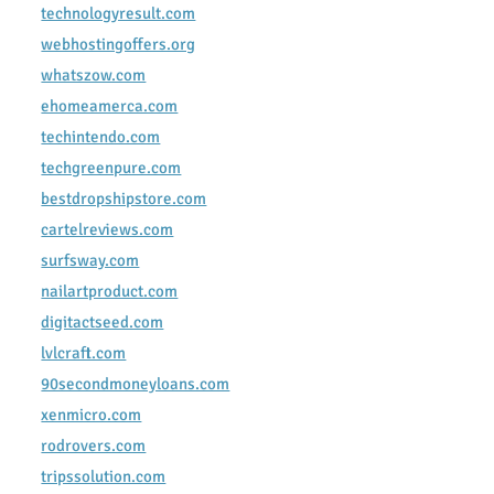
technologyresult.com
webhostingoffers.org
whatszow.com
ehomeamerca.com
techintendo.com
techgreenpure.com
bestdropshipstore.com
cartelreviews.com
surfsway.com
nailartproduct.com
digitactseed.com
lvlcraft.com
90secondmoneyloans.com
xenmicro.com
rodrovers.com
tripssolution.com