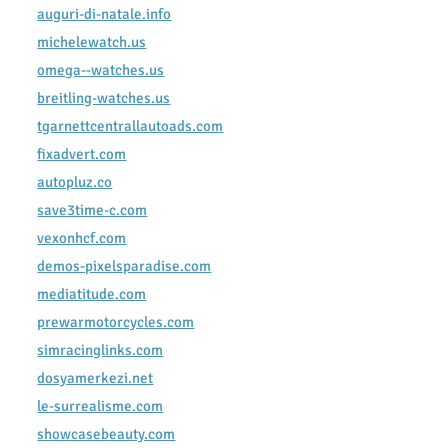
auguri-di-natale.info
michelewatch.us
omega--watches.us
breitling-watches.us
tgarnettcentrallautoads.com
fixadvert.com
autopluz.co
save3time-c.com
vexonhcf.com
demos-pixelsparadise.com
mediatitude.com
prewarmotorcycles.com
simracinglinks.com
dosyamerkezi.net
le-surrealisme.com
showcasebeauty.com