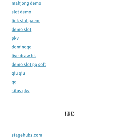
mahjong demo
slot demo
link slot gacor
demo slot
pkv
dominoqq
live draw hk
demo slot pg soft
qiu qiu
qq
situs pkv
LINKS
stagehubs.com