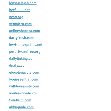
lensajelajah.com
betflik09.net
ncaq.org
xenmicro.com
onlineshopera.com
dartyfresh.com
lewisenterprises.net
pcsoftwarefree.org
dailylinking.com
dnafyx.com
giocolenuvole.com
iyouessential.com
withloveamity.com
youlearncode.com
fxyatirim.com
abbuguide.com