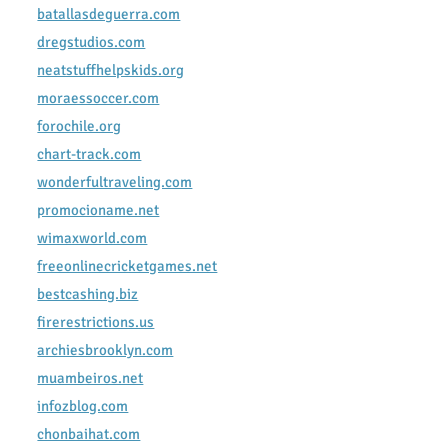
batallasdeguerra.com
dregstudios.com
neatstuffhelpskids.org
moraessoccer.com
forochile.org
chart-track.com
wonderfultraveling.com
promocioname.net
wimaxworld.com
freeonlinecricketgames.net
bestcashing.biz
firerestrictions.us
archiesbrooklyn.com
muambeiros.net
infozblog.com
chonbaihat.com