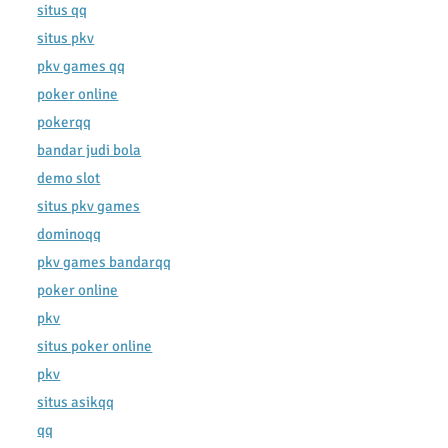
situs qq
situs pkv
pkv games qq
poker online
pokerqq
bandar judi bola
demo slot
situs pkv games
dominoqq
pkv games bandarqq
poker online
pkv
situs poker online
pkv
situs asikqq
qq