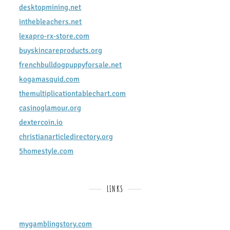
desktopmining.net
inthebleachers.net
lexapro-rx-store.com
buyskincareproducts.org
frenchbulldogpuppyforsale.net
kogamasquid.com
themultiplicationtablechart.com
casinoglamour.org
dextercoin.io
christianarticledirectory.org
5homestyle.com
LINKS
mygamblingstory.com