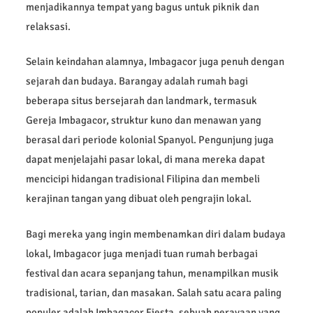
menjadikannya tempat yang bagus untuk piknik dan
relaksasi.
Selain keindahan alamnya, Imbagacor juga penuh dengan
sejarah dan budaya. Barangay adalah rumah bagi
beberapa situs bersejarah dan landmark, termasuk
Gereja Imbagacor, struktur kuno dan menawan yang
berasal dari periode kolonial Spanyol. Pengunjung juga
dapat menjelajahi pasar lokal, di mana mereka dapat
mencicipi hidangan tradisional Filipina dan membeli
kerajinan tangan yang dibuat oleh pengrajin lokal.
Bagi mereka yang ingin membenamkan diri dalam budaya
lokal, Imbagacor juga menjadi tuan rumah berbagai
festival dan acara sepanjang tahun, menampilkan musik
tradisional, tarian, dan masakan. Salah satu acara paling
populer adalah Imbagacor Fiesta, sebuah perayaan yang