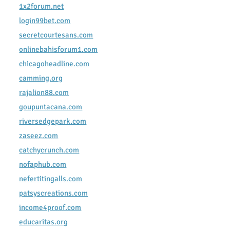
1x2forum.net
login99bet.com
secretcourtesans.com
onlinebahisforum1.com
chicagoheadline.com
camming.org
rajalion88.com
goupuntacana.com
riversedgepark.com
zaseez.com
catchycrunch.com
nofaphub.com
nefertitingalls.com
patsyscreations.com
income4proof.com
educaritas.org