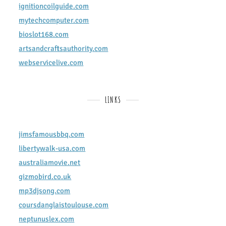
ignitioncoilguide.com
mytechcomputer.com
bioslot168.com
artsandcraftsauthority.com
webservicelive.com
LINKS
jimsfamousbbq.com
libertywalk-usa.com
australiamovie.net
gizmobird.co.uk
mp3djsong.com
coursdanglaistoulouse.com
neptunuslex.com