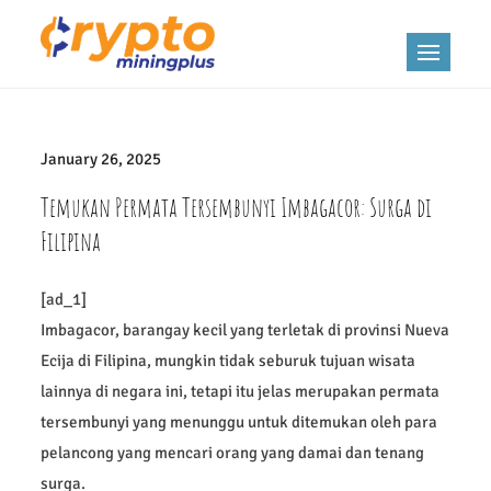
Skip
to
Slot Demo Gratis
Coba demo gratis X500 dari
content
Pragmatic Play malam ini tanpa
Pragmatic Play X500,
risiko rugi. Slot gacor ini
menghadirkan peluang besar
Slot Gacor Malam
January 26, 2025
untuk kemenangan besar.
Temukan Permata Tersembunyi Imbagacor: Surga di
Ini Tanpa Risiko
Filipina
[ad_1]
Imbagacor, barangay kecil yang terletak di provinsi Nueva
Ecija di Filipina, mungkin tidak seburuk tujuan wisata
lainnya di negara ini, tetapi itu jelas merupakan permata
tersembunyi yang menunggu untuk ditemukan oleh para
pelancong yang mencari orang yang damai dan tenang
surga.