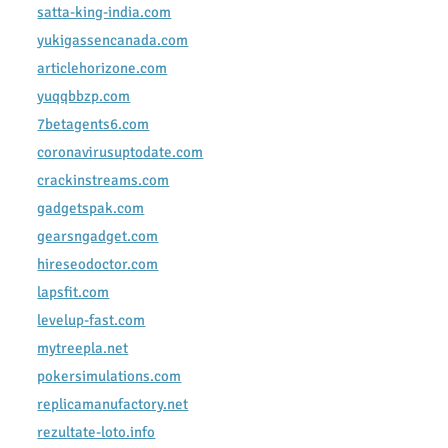
satta-king-india.com
yukigassencanada.com
articlehorizone.com
yuqqbbzp.com
7betagents6.com
coronavirusuptodate.com
crackinstreams.com
gadgetspak.com
gearsngadget.com
hireseodoctor.com
lapsfit.com
levelup-fast.com
mytreepla.net
pokersimulations.com
replicamanufactory.net
rezultate-loto.info