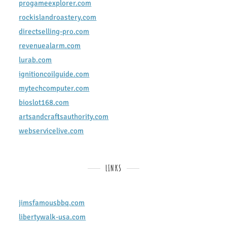
progameexplorer.com
rockislandroastery.com
directselling-pro.com
revenuealarm.com
lurab.com
ignitioncoilguide.com
mytechcomputer.com
bioslot168.com
artsandcraftsauthority.com
webservicelive.com
LINKS
jimsfamousbbq.com
libertywalk-usa.com