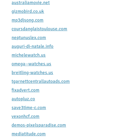
australiamovie.net
gizmobird.co.uk
mp3djsong.com
coursdanglaistoulouse.com
neptunuslex.com
auguri-di-natale.info
michelewatch.us
omega--watches.us
breitling-watches.us
tgarnettcentrallautoads.com
fixadvert.com
autopluz.co
save3time-c.com
vexonhcf.com
demos-pixelsparadise.com
mediatitude.com