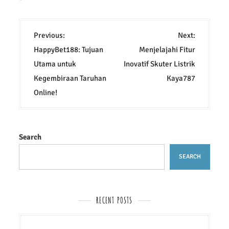
P
Previous:
Next:
o
HappyBet188: Tujuan
Menjelajahi Fitur
s
Utama untuk
Inovatif Skuter Listrik
t
Kegembiraan Taruhan
Kaya787
n
Online!
a
v
i
Search
g
SEARCH
a
t
i
RECENT POSTS
o
n