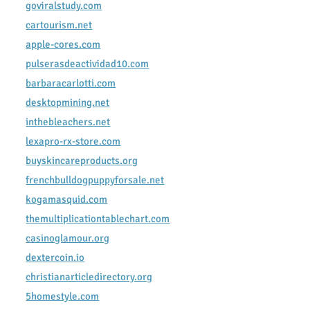
goviralstudy.com
cartourism.net
apple-cores.com
pulserasdeactividad10.com
barbaracarlotti.com
desktopmining.net
inthebleachers.net
lexapro-rx-store.com
buyskincareproducts.org
frenchbulldogpuppyforsale.net
kogamasquid.com
themultiplicationtablechart.com
casinoglamour.org
dextercoin.io
christianarticledirectory.org
5homestyle.com