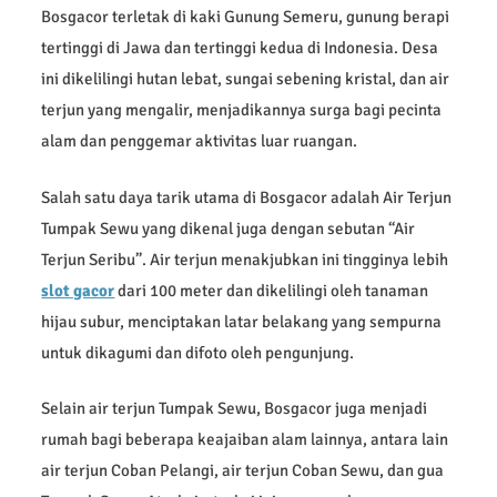
Bosgacor terletak di kaki Gunung Semeru, gunung berapi
tertinggi di Jawa dan tertinggi kedua di Indonesia. Desa
ini dikelilingi hutan lebat, sungai sebening kristal, dan air
terjun yang mengalir, menjadikannya surga bagi pecinta
alam dan penggemar aktivitas luar ruangan.
Salah satu daya tarik utama di Bosgacor adalah Air Terjun
Tumpak Sewu yang dikenal juga dengan sebutan “Air
Terjun Seribu”. Air terjun menakjubkan ini tingginya lebih
slot gacor
dari 100 meter dan dikelilingi oleh tanaman
hijau subur, menciptakan latar belakang yang sempurna
untuk dikagumi dan difoto oleh pengunjung.
Selain air terjun Tumpak Sewu, Bosgacor juga menjadi
rumah bagi beberapa keajaiban alam lainnya, antara lain
air terjun Coban Pelangi, air terjun Coban Sewu, dan gua