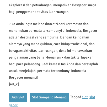
eksplorasi dan petualangan, menjadikan Bosgacor surga
bagi penggemar aktivitas luar ruangan.
Jika Anda ingin melepaskan diri dari keramaian dan
menemukan permata tersembunyi di Indonesia, Bosgacor
adalah destinasi yang sempurna. Dengan keindahan
alamnya yang menakjubkan, cara hidup tradisional, dan
beragam aktivitas luar ruangan, desa ini menawarkan
pengalaman yang benar-benar unik dan tak terlupakan
bagi para pelancong. Jadi kemasi tas Anda dan bersiaplah
untuk menjelajahi permata tersembunyi Indonesia –
Bosgacor menanti!
[ad_2]
,
Tagged
slot
,
slot
Judi Slot
Slot Gampang Menang
gacor