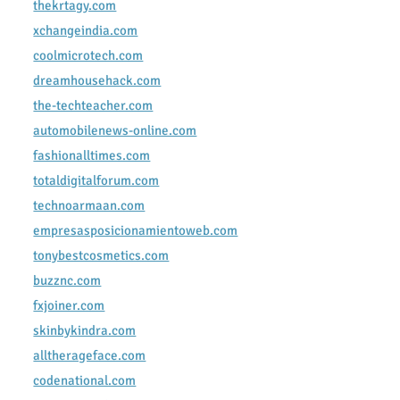
thekrtagy.com
xchangeindia.com
coolmicrotech.com
dreamhousehack.com
the-techteacher.com
automobilenews-online.com
fashionalltimes.com
totaldigitalforum.com
technoarmaan.com
empresasposicionamientoweb.com
tonybestcosmetics.com
buzznc.com
fxjoiner.com
skinbykindra.com
alltherageface.com
codenational.com