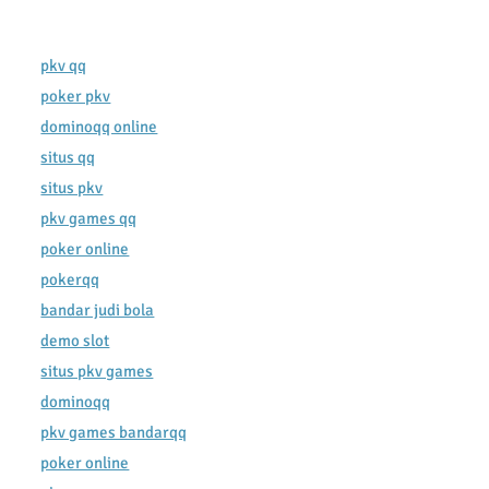
pkv qq
poker pkv
dominoqq online
situs qq
situs pkv
pkv games qq
poker online
pokerqq
bandar judi bola
demo slot
situs pkv games
dominoqq
pkv games bandarqq
poker online