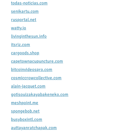
todas-noticias.com
senikartu.com
rusportal.net
watty.io
livinginthesun.info
itsriz.com
cargoods.shop
capetownacupuncture.com
bitcoinvideospro.com
cosmiccrowcollective.com
alain-jacquet.com
gotisouizakayabakeneko.com
meshpoint.me
spongebob.net
busyboxintl.com
auttayanratchapak.com