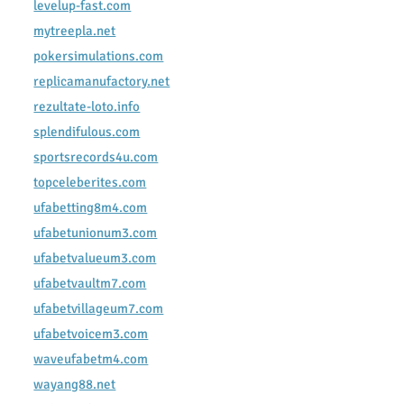
levelup-fast.com
mytreepla.net
pokersimulations.com
replicamanufactory.net
rezultate-loto.info
splendifulous.com
sportsrecords4u.com
topceleberites.com
ufabetting8m4.com
ufabetunionum3.com
ufabetvalueum3.com
ufabetvaultm7.com
ufabetvillageum7.com
ufabetvoicem3.com
waveufabetm4.com
wayang88.net