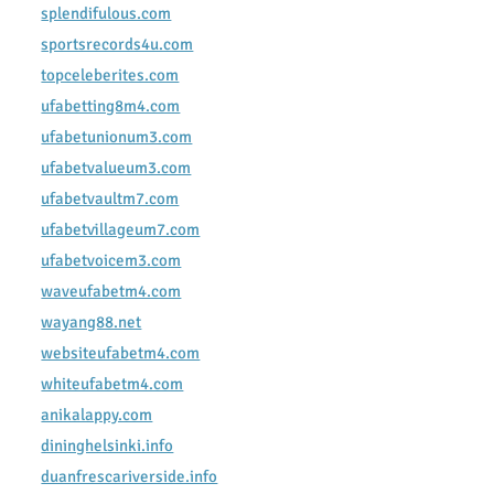
splendifulous.com
sportsrecords4u.com
topceleberites.com
ufabetting8m4.com
ufabetunionum3.com
ufabetvalueum3.com
ufabetvaultm7.com
ufabetvillageum7.com
ufabetvoicem3.com
waveufabetm4.com
wayang88.net
websiteufabetm4.com
whiteufabetm4.com
anikalappy.com
dininghelsinki.info
duanfrescariverside.info