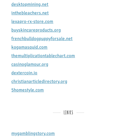
desktopmining.net
inthebleachers.net
lexapro-rx-store.com
buyskincareproducts.org
frenchbulldogpuppyforsale.net
kogamasquid.com
themultiplicationtablechart.com
casinoglamour.org
dextercoin.io
christianarticledirectory.org
5homestyle.com
LINKS
mygamblingstory.com