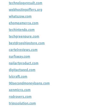
technologyresult.com
webhostingoffers.org
whatszow.com
ehomeamerca.com
techintendo.com
techgreenpure.com
bestdropshipstore.com
cartelreviews.com
surfsway.com
nailartproduct.com
digitactseed.com
lvlcraft.com
90secondmoneyloans.com
xenmicro.com
rodrovers.com
tripssolution.com