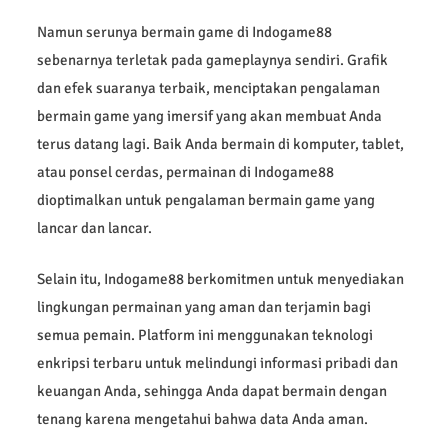
Namun serunya bermain game di Indogame88
sebenarnya terletak pada gameplaynya sendiri. Grafik
dan efek suaranya terbaik, menciptakan pengalaman
bermain game yang imersif yang akan membuat Anda
terus datang lagi. Baik Anda bermain di komputer, tablet,
atau ponsel cerdas, permainan di Indogame88
dioptimalkan untuk pengalaman bermain game yang
lancar dan lancar.
Selain itu, Indogame88 berkomitmen untuk menyediakan
lingkungan permainan yang aman dan terjamin bagi
semua pemain. Platform ini menggunakan teknologi
enkripsi terbaru untuk melindungi informasi pribadi dan
keuangan Anda, sehingga Anda dapat bermain dengan
tenang karena mengetahui bahwa data Anda aman.