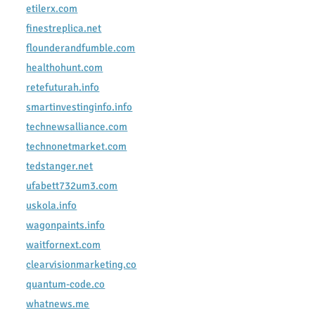
etilerx.com
finestreplica.net
flounderandfumble.com
healthohunt.com
retefuturah.info
smartinvestinginfo.info
technewsalliance.com
technonetmarket.com
tedstanger.net
ufabett732um3.com
uskola.info
wagonpaints.info
waitfornext.com
clearvisionmarketing.co
quantum-code.co
whatnews.me