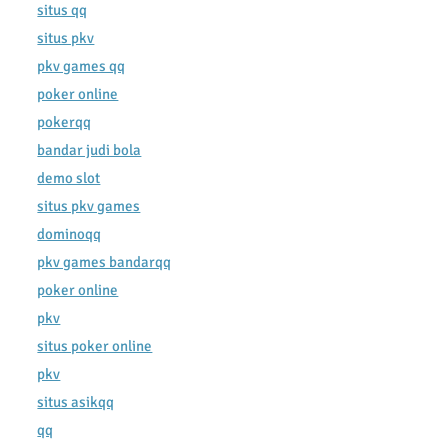
situs qq
situs pkv
pkv games qq
poker online
pokerqq
bandar judi bola
demo slot
situs pkv games
dominoqq
pkv games bandarqq
poker online
pkv
situs poker online
pkv
situs asikqq
qq