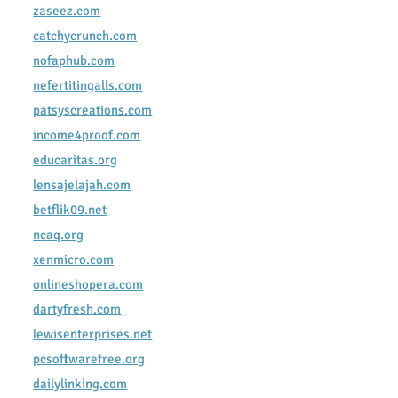
zaseez.com
catchycrunch.com
nofaphub.com
nefertitingalls.com
patsyscreations.com
income4proof.com
educaritas.org
lensajelajah.com
betflik09.net
ncaq.org
xenmicro.com
onlineshopera.com
dartyfresh.com
lewisenterprises.net
pcsoftwarefree.org
dailylinking.com