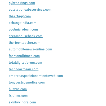
nybreakings.com
outstationcabsservices.com
thekrtagy.com
xchangeindia.com
coolmicrotech.com
dreamhousehack.com
the-techteacher.com
automobilenews-online.com
fashionalltimes.com
totaldigitalforum.com
technoarmaan.com
empresasposicionamientoweb.com
tonybestcosmetics.com
buzznc.com
fxjoiner.com
skinbykindra.com