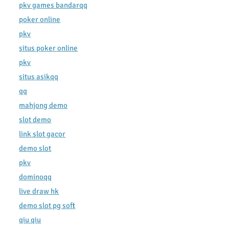
pkv games bandarqq
poker online
pkv
situs poker online
pkv
situs asikqq
qq
mahjong demo
slot demo
link slot gacor
demo slot
pkv
dominoqq
live draw hk
demo slot pg soft
qiu qiu