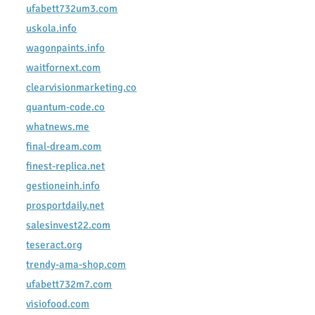
ufabett732um3.com
uskola.info
wagonpaints.info
waitfornext.com
clearvisionmarketing.co
quantum-code.co
whatnews.me
final-dream.com
finest-replica.net
gestioneinh.info
prosportdaily.net
salesinvest22.com
teseract.org
trendy-ama-shop.com
ufabett732m7.com
visiofood.com