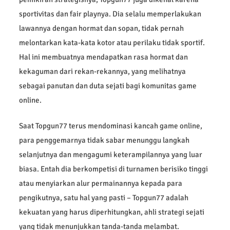
sportivitas dan fair playnya. Dia selalu memperlakukan
lawannya dengan hormat dan sopan, tidak pernah
melontarkan kata-kata kotor atau perilaku tidak sportif.
Hal ini membuatnya mendapatkan rasa hormat dan
kekaguman dari rekan-rekannya, yang melihatnya
sebagai panutan dan duta sejati bagi komunitas game
online.
Saat Topgun77 terus mendominasi kancah game online,
para penggemarnya tidak sabar menunggu langkah
selanjutnya dan mengagumi keterampilannya yang luar
biasa. Entah dia berkompetisi di turnamen berisiko tinggi
atau menyiarkan alur permainannya kepada para
pengikutnya, satu hal yang pasti – Topgun77 adalah
kekuatan yang harus diperhitungkan, ahli strategi sejati
yang tidak menunjukkan tanda-tanda melambat.