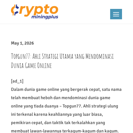
Skip
to
Slot Demo Gratis
Coba demo gratis X500 dari
content
Pragmatic Play malam ini tanpa
Pragmatic Play X500,
risiko rugi. Slot gacor ini
menghadirkan peluang besar
Slot Gacor Malam
May 1, 2026
untuk kemenangan besar.
Topgun77: Ahli Strategi Utama yang Mendominasi
Ini Tanpa Risiko
Dunia Game Online
[ad_1]
Dalam dunia game online yang bergerak cepat, satu nama
telah membuat heboh dan mendominasi dunia game
online yang tiada duanya – Topgun77. Ahli strategi ulung
ini terkenal karena keahliannya yang luar biasa,
pemikiran cepat, dan taktik tak terkalahkan yang
membuat lawan-lawannya terkagum-kagum dan kagum.