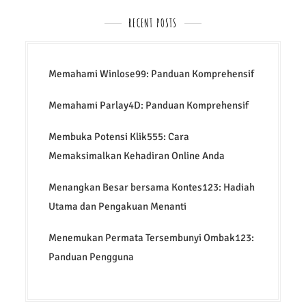
t
i
RECENT POSTS
o
n
Memahami Winlose99: Panduan Komprehensif
Memahami Parlay4D: Panduan Komprehensif
Membuka Potensi Klik555: Cara
Memaksimalkan Kehadiran Online Anda
Menangkan Besar bersama Kontes123: Hadiah
Utama dan Pengakuan Menanti
Menemukan Permata Tersembunyi Ombak123:
Panduan Pengguna