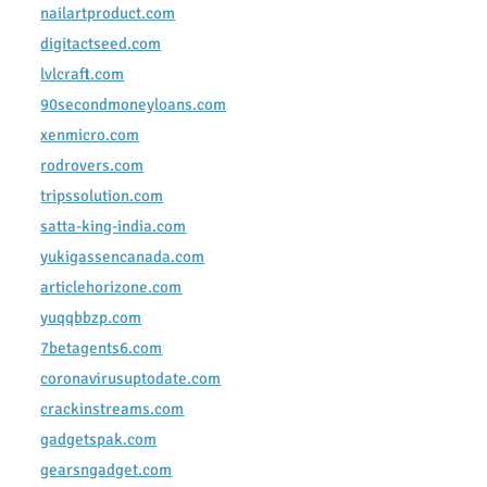
nailartproduct.com
digitactseed.com
lvlcraft.com
90secondmoneyloans.com
xenmicro.com
rodrovers.com
tripssolution.com
satta-king-india.com
yukigassencanada.com
articlehorizone.com
yuqqbbzp.com
7betagents6.com
coronavirusuptodate.com
crackinstreams.com
gadgetspak.com
gearsngadget.com