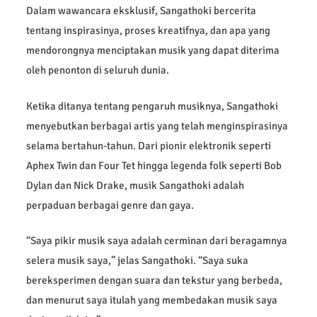
Dalam wawancara eksklusif, Sangathoki bercerita
tentang inspirasinya, proses kreatifnya, dan apa yang
mendorongnya menciptakan musik yang dapat diterima
oleh penonton di seluruh dunia.
Ketika ditanya tentang pengaruh musiknya, Sangathoki
menyebutkan berbagai artis yang telah menginspirasinya
selama bertahun-tahun. Dari pionir elektronik seperti
Aphex Twin dan Four Tet hingga legenda folk seperti Bob
Dylan dan Nick Drake, musik Sangathoki adalah
perpaduan berbagai genre dan gaya.
“Saya pikir musik saya adalah cerminan dari beragamnya
selera musik saya,” jelas Sangathoki. “Saya suka
bereksperimen dengan suara dan tekstur yang berbeda,
dan menurut saya itulah yang membedakan musik saya