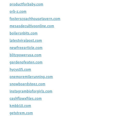
productforbaby.com
orb-z.com
fosterscoachhousetavern.com
mesasdecultivoonline.com
boilersnbits.com
latestviralpost.com
newfreearticle.com
blitzpowerusa.com
gardenofeaten.com
hycys05.com
onemoremilerunning.com
snowboardsteez.com
instagrambioforgirls.com
cashflowxfiles.com
kmbb10.com
getxtrem.com