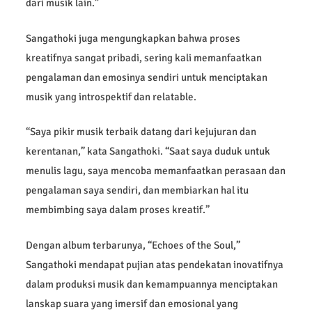
dari musik lain.”
Sangathoki juga mengungkapkan bahwa proses
kreatifnya sangat pribadi, sering kali memanfaatkan
pengalaman dan emosinya sendiri untuk menciptakan
musik yang introspektif dan relatable.
“Saya pikir musik terbaik datang dari kejujuran dan
kerentanan,” kata Sangathoki. “Saat saya duduk untuk
menulis lagu, saya mencoba memanfaatkan perasaan dan
pengalaman saya sendiri, dan membiarkan hal itu
membimbing saya dalam proses kreatif.”
Dengan album terbarunya, “Echoes of the Soul,”
Sangathoki mendapat pujian atas pendekatan inovatifnya
dalam produksi musik dan kemampuannya menciptakan
lanskap suara yang imersif dan emosional yang