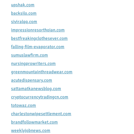
upshak.com
backsilo.com
siviralqq.com
impressionresorthoian.com
bestfreakingclothesever.com
falling-film-evaporator.com
sumuslawfirm.com
nursingprowriters.com
greenmountainthreadwear.com
acutedispensary.com
sattamatkanewsblog.com
cryptocurrencytradingcn.com
totowaz.com
charlestonwipesettlement.com
brandfollowmarket.com
weeklyjobnews.com