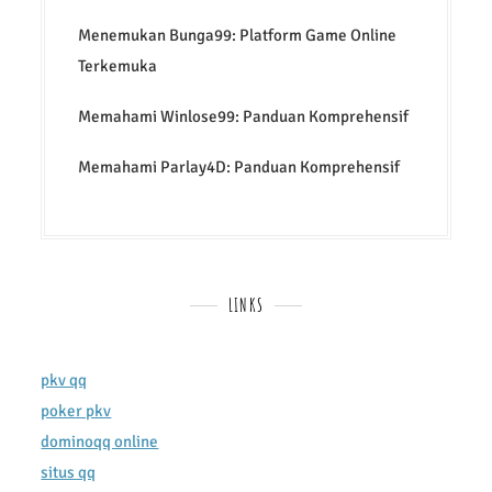
Menemukan Bunga99: Platform Game Online
Terkemuka
Memahami Winlose99: Panduan Komprehensif
Memahami Parlay4D: Panduan Komprehensif
LINKS
pkv qq
poker pkv
dominoqq online
situs qq