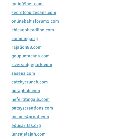
login99bet.com
secretcourtesans.com
onlinebahisforum1.com
chicagoheadline.com
camming.org
rajalion88.com
goupuntacana.com
riversedgepark.com
zaseez.com
catchycrunch.com
nofaphub.com
nefertitingalls.com
patsyscreations.com
income4proof.com
educaritas.org
lensajelajah.com