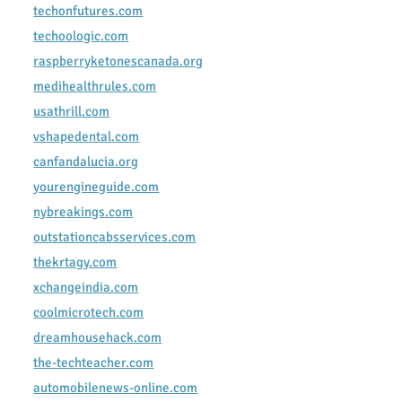
techonfutures.com
techoologic.com
raspberryketonescanada.org
medihealthrules.com
usathrill.com
vshapedental.com
canfandalucia.org
yourengineguide.com
nybreakings.com
outstationcabsservices.com
thekrtagy.com
xchangeindia.com
coolmicrotech.com
dreamhousehack.com
the-techteacher.com
automobilenews-online.com