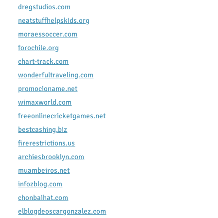
dregstudios.com
neatstuffhelpskids.org
moraessoccer.com
forochile.org
chart-track.com
wonderfultraveling.com
promocioname.net
wimaxworld.com
freeonlinecricketgames.net
bestcashing.biz
firerestrictions.us
archiesbrooklyn.com
muambeiros.net
infozblog.com
chonbaihat.com
elblogdeoscargonzalez.com