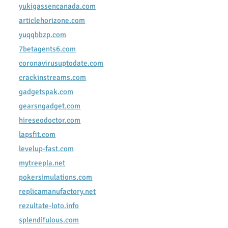
yukigassencanada.com
articlehorizone.com
yuqqbbzp.com
7betagents6.com
coronavirusuptodate.com
crackinstreams.com
gadgetspak.com
gearsngadget.com
hireseodoctor.com
lapsfit.com
levelup-fast.com
mytreepla.net
pokersimulations.com
replicamanufactory.net
rezultate-loto.info
splendifulous.com