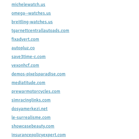
michelewatch.us
omega--watches.us
breitling-watches.us
tgarnettcentrallautoads.com
fixadvert.com
autopluz.co
save3time-c.com
vexonhcf.com
demos-pixelsparadise.com
mediatitude.com
prewarmotorcycles.com
simracinglinks.com
dosyamerkezi.net
le-surrealisme.com
showcasebeauty.com
insurancepolicyexpert.com