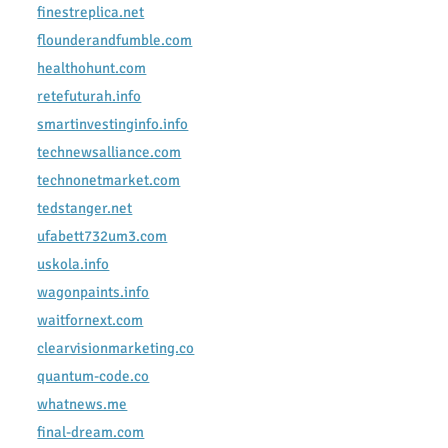
finestreplica.net
flounderandfumble.com
healthohunt.com
retefuturah.info
smartinvestinginfo.info
technewsalliance.com
technonetmarket.com
tedstanger.net
ufabett732um3.com
uskola.info
wagonpaints.info
waitfornext.com
clearvisionmarketing.co
quantum-code.co
whatnews.me
final-dream.com