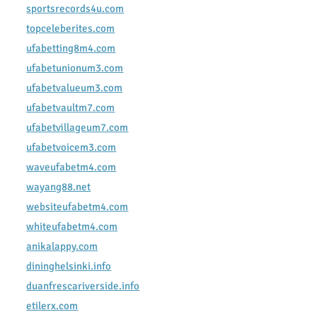
sportsrecords4u.com
topceleberites.com
ufabetting8m4.com
ufabetunionum3.com
ufabetvalueum3.com
ufabetvaultm7.com
ufabetvillageum7.com
ufabetvoicem3.com
waveufabetm4.com
wayang88.net
websiteufabetm4.com
whiteufabetm4.com
anikalappy.com
dininghelsinki.info
duanfrescariverside.info
etilerx.com