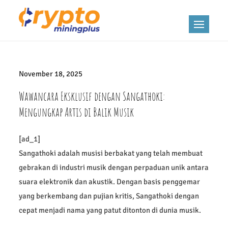
Skip
to
Slot Demo Gratis
Coba demo gratis X500 dari
content
Pragmatic Play malam ini tanpa
Pragmatic Play X500,
risiko rugi. Slot gacor ini
menghadirkan peluang besar
Slot Gacor Malam
November 18, 2025
untuk kemenangan besar.
Wawancara Eksklusif dengan Sangathoki:
Ini Tanpa Risiko
Mengungkap Artis di Balik Musik
[ad_1]
Sangathoki adalah musisi berbakat yang telah membuat
gebrakan di industri musik dengan perpaduan unik antara
suara elektronik dan akustik. Dengan basis penggemar
yang berkembang dan pujian kritis, Sangathoki dengan
cepat menjadi nama yang patut ditonton di dunia musik.