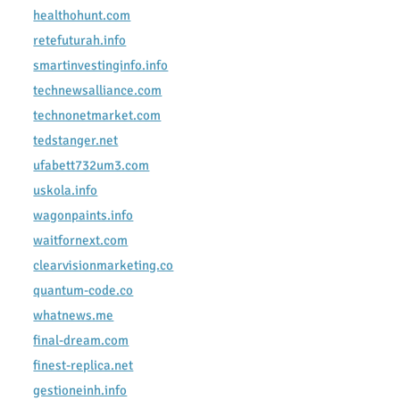
healthohunt.com
retefuturah.info
smartinvestinginfo.info
technewsalliance.com
technonetmarket.com
tedstanger.net
ufabett732um3.com
uskola.info
wagonpaints.info
waitfornext.com
clearvisionmarketing.co
quantum-code.co
whatnews.me
final-dream.com
finest-replica.net
gestioneinh.info