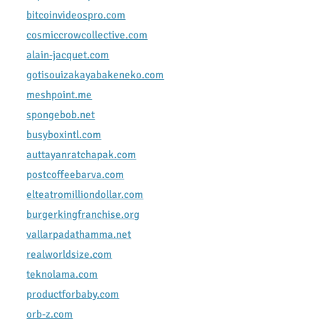
bitcoinvideospro.com
cosmiccrowcollective.com
alain-jacquet.com
gotisouizakayabakeneko.com
meshpoint.me
spongebob.net
busyboxintl.com
auttayanratchapak.com
postcoffeebarva.com
elteatromilliondollar.com
burgerkingfranchise.org
vallarpadathamma.net
realworldsize.com
teknolama.com
productforbaby.com
orb-z.com