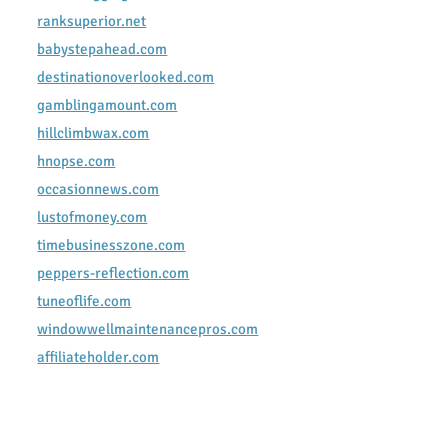
ranksuperior.net
babystepahead.com
destinationoverlooked.com
gamblingamount.com
hillclimbwax.com
hnopse.com
occasionnews.com
lustofmoney.com
timebusinesszone.com
peppers-reflection.com
tuneoflife.com
windowwellmaintenancepros.com
affiliateholder.com