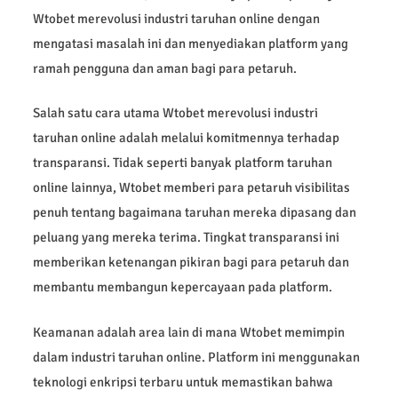
Wtobet merevolusi industri taruhan online dengan
mengatasi masalah ini dan menyediakan platform yang
ramah pengguna dan aman bagi para petaruh.
Salah satu cara utama Wtobet merevolusi industri
taruhan online adalah melalui komitmennya terhadap
transparansi. Tidak seperti banyak platform taruhan
online lainnya, Wtobet memberi para petaruh visibilitas
penuh tentang bagaimana taruhan mereka dipasang dan
peluang yang mereka terima. Tingkat transparansi ini
memberikan ketenangan pikiran bagi para petaruh dan
membantu membangun kepercayaan pada platform.
Keamanan adalah area lain di mana Wtobet memimpin
dalam industri taruhan online. Platform ini menggunakan
teknologi enkripsi terbaru untuk memastikan bahwa