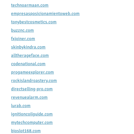
technoarmaan.com
empresasposicionamientoweb.com
tonybestcosmetics.com
buzznc.com
fxjoiner.com
skinbykindra.com
alltherageface.com
codenational.com
progameexplorer.com
rockislandroastery.com
directselling-pro.com
revenuealarm.com
lurab.com
ignitioncoilguide.com
mytechcomputer.com
bioslot168.com