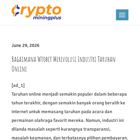
Skip
to
Slot Demo Gratis
Coba demo gratis X500 dari
content
Pragmatic Play malam ini tanpa
Pragmatic Play X500,
risiko rugi. Slot gacor ini
menghadirkan peluang besar
Slot Gacor Malam
June 29, 2026
untuk kemenangan besar.
Bagaimana Wtobet Merevolusi Industri Taruhan
Ini Tanpa Risiko
Online
[ad_1]
Taruhan online menjadi semakin populer dalam beberapa
tahun terakhir, dengan semakin banyak orang beralih ke
internet untuk memasang taruhan pada acara dan
permainan olahraga favorit mereka. Namun, industri ini
dilanda masalah seperti kurangnya transparansi,
masalah keamanan, dan terbatasnya pilihan pembayaran.