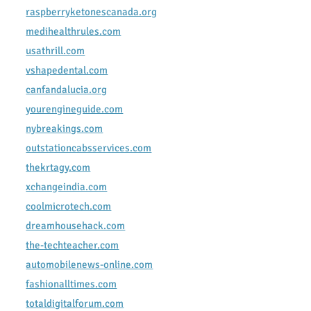
raspberryketonescanada.org
medihealthrules.com
usathrill.com
vshapedental.com
canfandalucia.org
yourengineguide.com
nybreakings.com
outstationcabsservices.com
thekrtagy.com
xchangeindia.com
coolmicrotech.com
dreamhousehack.com
the-techteacher.com
automobilenews-online.com
fashionalltimes.com
totaldigitalforum.com