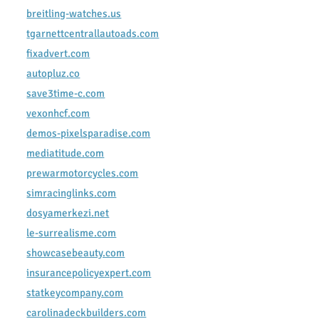
breitling-watches.us
tgarnettcentrallautoads.com
fixadvert.com
autopluz.co
save3time-c.com
vexonhcf.com
demos-pixelsparadise.com
mediatitude.com
prewarmotorcycles.com
simracinglinks.com
dosyamerkezi.net
le-surrealisme.com
showcasebeauty.com
insurancepolicyexpert.com
statkeycompany.com
carolinadeckbuilders.com