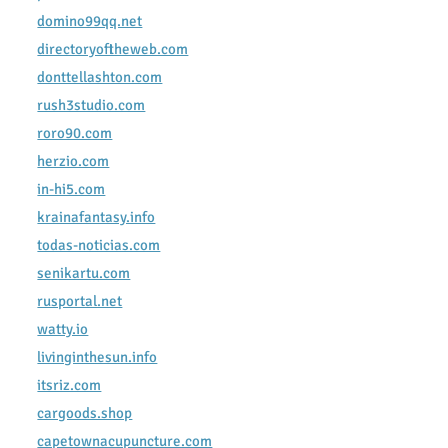
domino99qq.net
directoryoftheweb.com
donttellashton.com
rush3studio.com
roro90.com
herzio.com
in-hi5.com
krainafantasy.info
todas-noticias.com
senikartu.com
rusportal.net
watty.io
livinginthesun.info
itsriz.com
cargoods.shop
capetownacupuncture.com