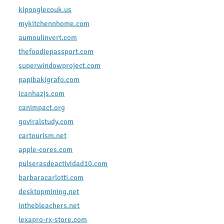
kipooglecouk.us
mykitchennhome.com
aumoulinvert.com
thefoodiepassport.com
superwindowproject.com
papibakigrafo.com
icanhazjs.com
canimpact.org
goviralstudy.com
cartourism.net
apple-cores.com
pulserasdeactividad10.com
barbaracarlotti.com
desktopmining.net
inthebleachers.net
lexapro-rx-store.com