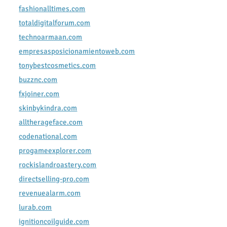
fashionalltimes.com
totaldigitalforum.com
technoarmaan.com
empresasposicionamientoweb.com
tonybestcosmetics.com
buzznc.com
fxjoiner.com
skinbykindra.com
alltherageface.com
codenational.com
progameexplorer.com
rockislandroastery.com
directselling-pro.com
revenuealarm.com
lurab.com
ignitioncoilguide.com