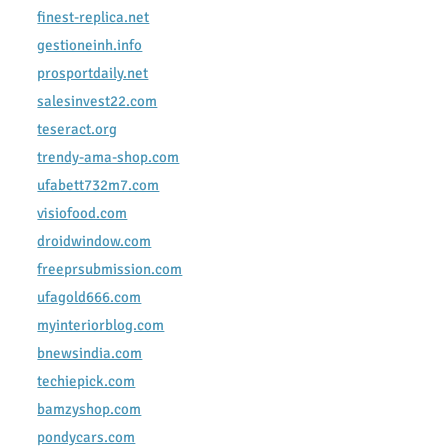
finest-replica.net
gestioneinh.info
prosportdaily.net
salesinvest22.com
teseract.org
trendy-ama-shop.com
ufabett732m7.com
visiofood.com
droidwindow.com
freeprsubmission.com
ufagold666.com
myinteriorblog.com
bnewsindia.com
techiepick.com
bamzyshop.com
pondycars.com