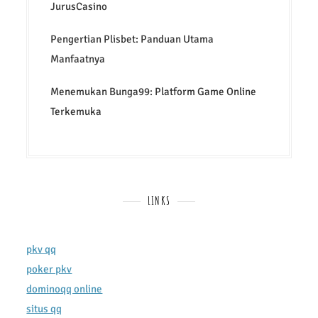
JurusCasino
Pengertian Plisbet: Panduan Utama
Manfaatnya
Menemukan Bunga99: Platform Game Online
Terkemuka
LINKS
pkv qq
poker pkv
dominoqq online
situs qq