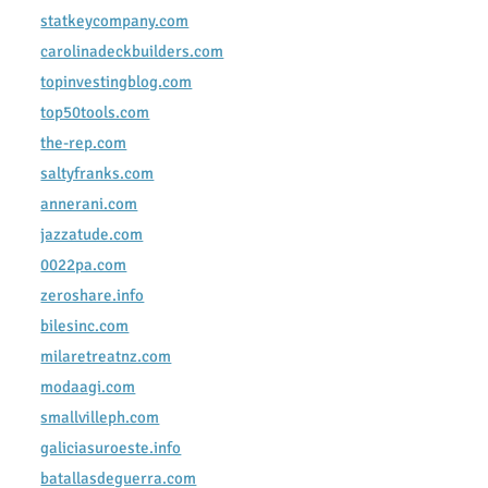
statkeycompany.com
carolinadeckbuilders.com
topinvestingblog.com
top50tools.com
the-rep.com
saltyfranks.com
annerani.com
jazzatude.com
0022pa.com
zeroshare.info
bilesinc.com
milaretreatnz.com
modaagi.com
smallvilleph.com
galiciasuroeste.info
batallasdeguerra.com