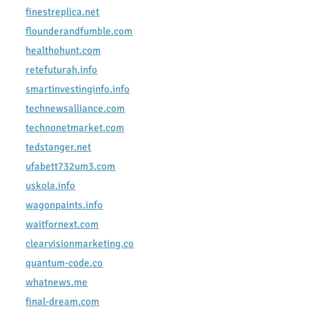
finestreplica.net
flounderandfumble.com
healthohunt.com
retefuturah.info
smartinvestinginfo.info
technewsalliance.com
technonetmarket.com
tedstanger.net
ufabett732um3.com
uskola.info
wagonpaints.info
waitfornext.com
clearvisionmarketing.co
quantum-code.co
whatnews.me
final-dream.com