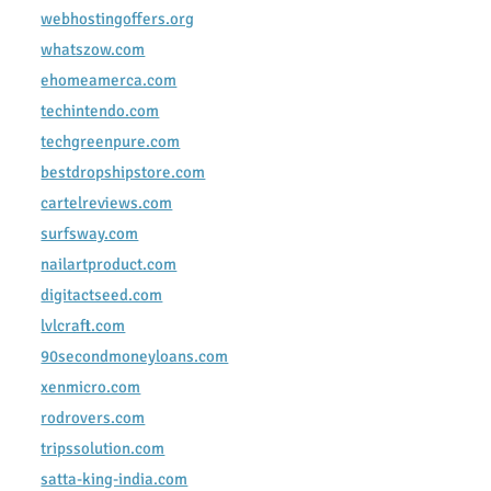
webhostingoffers.org
whatszow.com
ehomeamerca.com
techintendo.com
techgreenpure.com
bestdropshipstore.com
cartelreviews.com
surfsway.com
nailartproduct.com
digitactseed.com
lvlcraft.com
90secondmoneyloans.com
xenmicro.com
rodrovers.com
tripssolution.com
satta-king-india.com