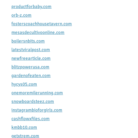
productforbaby.com
orb-z.com
fosterscoachhousetavern.com
mesasdecultivoonline.com
boilersnbits.com
latestviralpost.com
newfreearticle.com
blitzpowerusa.com
gardenofeaten.com
hycys05.com
onemoremilerunning.com
snowboardsteez.com
instagrambioforgirls.com
cashflowxfiles.com
kmbb10.com
getxtrem.com