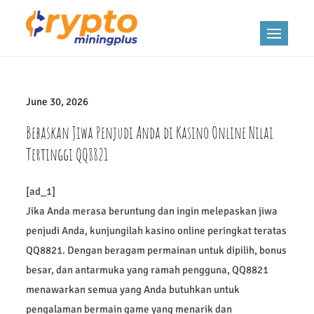
Skip
to
Slot Demo Gratis
Coba demo gratis X500 dari
content
Pragmatic Play malam ini tanpa
Pragmatic Play X500,
risiko rugi. Slot gacor ini
menghadirkan peluang besar
Slot Gacor Malam
June 30, 2026
untuk kemenangan besar.
Bebaskan Jiwa Penjudi Anda di Kasino Online Nilai
Ini Tanpa Risiko
Tertinggi QQ8821
[ad_1]
Jika Anda merasa beruntung dan ingin melepaskan jiwa
penjudi Anda, kunjungilah kasino online peringkat teratas
QQ8821. Dengan beragam permainan untuk dipilih, bonus
besar, dan antarmuka yang ramah pengguna, QQ8821
menawarkan semua yang Anda butuhkan untuk
pengalaman bermain game yang menarik dan