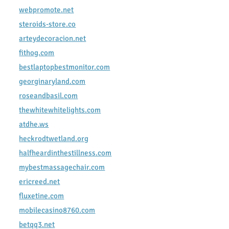
webpromote.net
steroids-store.co
arteydecoracion.net
fithog.com
bestlaptopbestmonitor.com
georginaryland.com
roseandbasil.com
thewhitewhitelights.com
atdhe.ws
heckrodtwetland.org
halfheardinthestillness.com
mybestmassagechair.com
ericreed.net
fluxetine.com
mobilecasino8760.com
betqq3.net