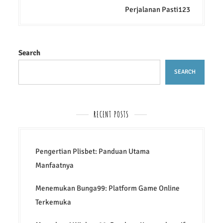
n
Perjalanan Pasti123
a
v
i
Search
g
SEARCH
a
t
i
RECENT POSTS
o
n
Pengertian Plisbet: Panduan Utama
Manfaatnya
Menemukan Bunga99: Platform Game Online
Terkemuka