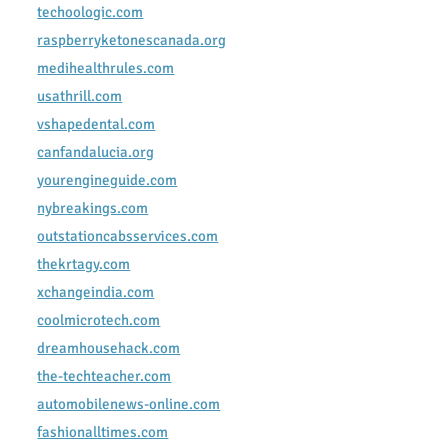
techoologic.com
raspberryketonescanada.org
medihealthrules.com
usathrill.com
vshapedental.com
canfandalucia.org
yourengineguide.com
nybreakings.com
outstationcabsservices.com
thekrtagy.com
xchangeindia.com
coolmicrotech.com
dreamhousehack.com
the-techteacher.com
automobilenews-online.com
fashionalltimes.com