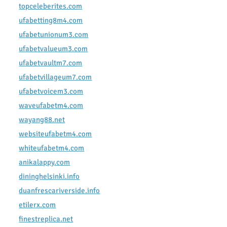
topceleberites.com
ufabetting8m4.com
ufabetunionum3.com
ufabetvalueum3.com
ufabetvaultm7.com
ufabetvillageum7.com
ufabetvoicem3.com
waveufabetm4.com
wayang88.net
websiteufabetm4.com
whiteufabetm4.com
anikalappy.com
dininghelsinki.info
duanfrescariverside.info
etilerx.com
finestreplica.net