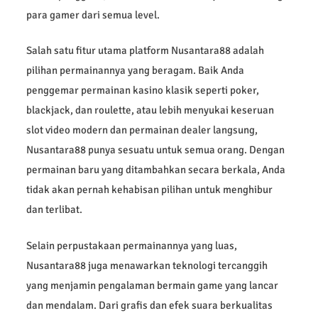
para gamer dari semua level.
Salah satu fitur utama platform Nusantara88 adalah
pilihan permainannya yang beragam. Baik Anda
penggemar permainan kasino klasik seperti poker,
blackjack, dan roulette, atau lebih menyukai keseruan
slot video modern dan permainan dealer langsung,
Nusantara88 punya sesuatu untuk semua orang. Dengan
permainan baru yang ditambahkan secara berkala, Anda
tidak akan pernah kehabisan pilihan untuk menghibur
dan terlibat.
Selain perpustakaan permainannya yang luas,
Nusantara88 juga menawarkan teknologi tercanggih
yang menjamin pengalaman bermain game yang lancar
dan mendalam. Dari grafis dan efek suara berkualitas