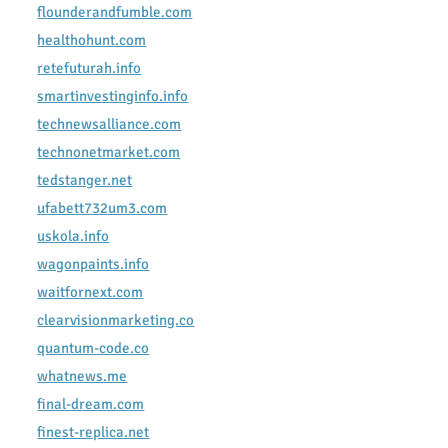
flounderandfumble.com
healthohunt.com
retefuturah.info
smartinvestinginfo.info
technewsalliance.com
technonetmarket.com
tedstanger.net
ufabett732um3.com
uskola.info
wagonpaints.info
waitfornext.com
clearvisionmarketing.co
quantum-code.co
whatnews.me
final-dream.com
finest-replica.net