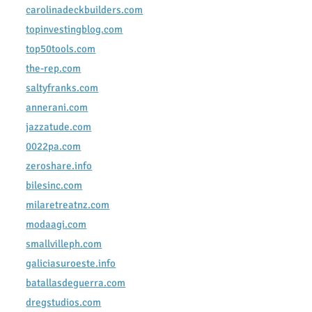
carolinadeckbuilders.com
topinvestingblog.com
top50tools.com
the-rep.com
saltyfranks.com
annerani.com
jazzatude.com
0022pa.com
zeroshare.info
bilesinc.com
milaretreatnz.com
modaagi.com
smallvilleph.com
galiciasuroeste.info
batallasdeguerra.com
dregstudios.com