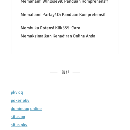
Memahami Winlose99: Panduan Komprehensif
Memahami Parlay4D: Panduan Komprehensif
Membuka Potensi Klik555: Cara
Memaksimalkan Kehadiran Online Anda
LINKS
pkv qq
poker pkv
dominoqq online
situs qq
situs pkv