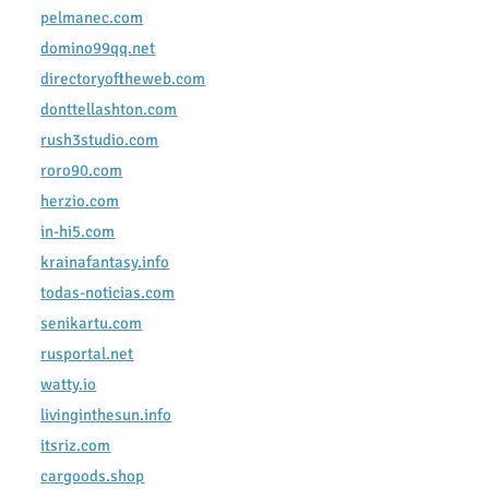
pelmanec.com
domino99qq.net
directoryoftheweb.com
donttellashton.com
rush3studio.com
roro90.com
herzio.com
in-hi5.com
krainafantasy.info
todas-noticias.com
senikartu.com
rusportal.net
watty.io
livinginthesun.info
itsriz.com
cargoods.shop