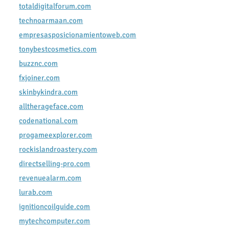
totaldigitalforum.com
technoarmaan.com
empresasposicionamientoweb.com
tonybestcosmetics.com
buzznc.com
fxjoiner.com
skinbykindra.com
alltherageface.com
codenational.com
progameexplorer.com
rockislandroastery.com
directselling-pro.com
revenuealarm.com
lurab.com
ignitioncoilguide.com
mytechcomputer.com