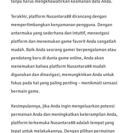
tanpa harus mengkhawatirkan keamanan data Anda.
Terakhir, platform Nusantara88 dirancang dengan
mempertimbangkan kenyamanan pengguna. Dengan
antarmuka yang sederhana dan intuitif, menavigasi
platform dan menemukan game favorit Anda sangatlah
mudah. Baik Anda seorang gamer berpengalaman atau
pendatang baru di dunia game online, Anda akan
menemukan bahwa platform Nusantara88 mudah
digunakan dan dinavigasi, memungkinkan Anda untuk
fokus pada hal yang paling penting – menikmati sensasi
bermain game.
Kesimpulannya, jika Anda ingin mengeluarkan potensi
permainan Anda dan meningkatkan keterampilan Anda,
platform terkemuka Nusantara88 adalah tempat yang
tepat untuk melakukannya. Dengan pilihan permainan