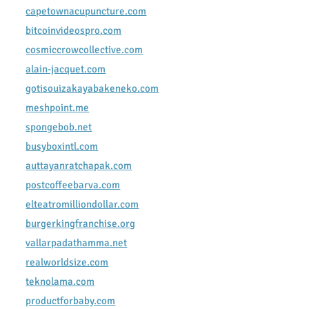
capetownacupuncture.com
bitcoinvideospro.com
cosmiccrowcollective.com
alain-jacquet.com
gotisouizakayabakeneko.com
meshpoint.me
spongebob.net
busyboxintl.com
auttayanratchapak.com
postcoffeebarva.com
elteatromilliondollar.com
burgerkingfranchise.org
vallarpadathamma.net
realworldsize.com
teknolama.com
productforbaby.com