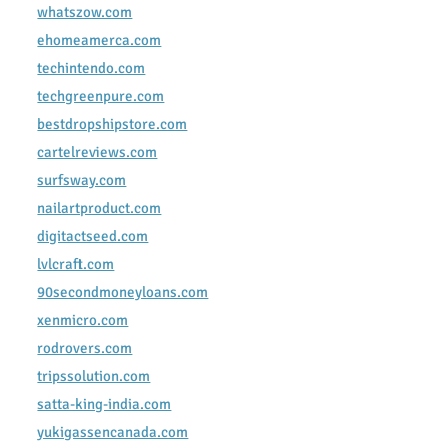
whatszow.com
ehomeamerca.com
techintendo.com
techgreenpure.com
bestdropshipstore.com
cartelreviews.com
surfsway.com
nailartproduct.com
digitactseed.com
lvlcraft.com
90secondmoneyloans.com
xenmicro.com
rodrovers.com
tripssolution.com
satta-king-india.com
yukigassencanada.com