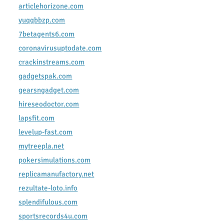
articlehorizone.com
yuqqbbzp.com
7betagents6.com
coronavirusuptodate.com
crackinstreams.com
gadgetspak.com
gearsngadget.com
hireseodoctor.com
lapsfit.com
levelup-fast.com
mytreepla.net
pokersimulations.com
replicamanufactory.net
rezultate-loto.info
splendifulous.com
sportsrecords4u.com