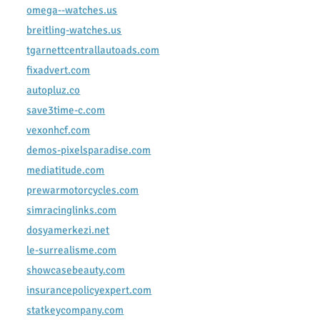
omega--watches.us
breitling-watches.us
tgarnettcentrallautoads.com
fixadvert.com
autopluz.co
save3time-c.com
vexonhcf.com
demos-pixelsparadise.com
mediatitude.com
prewarmotorcycles.com
simracinglinks.com
dosyamerkezi.net
le-surrealisme.com
showcasebeauty.com
insurancepolicyexpert.com
statkeycompany.com