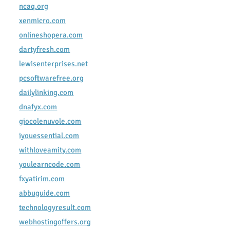
ncaq.org
xenmicro.com
onlineshopera.com
dartyfresh.com
lewisenterprises.net
pcsoftwarefree.org
dailylinking.com
dnafyx.com
giocolenuvole.com
iyouessential.com
withloveamity.com
youlearncode.com
fxyatirim.com
abbuguide.com
technologyresult.com
webhostingoffers.org