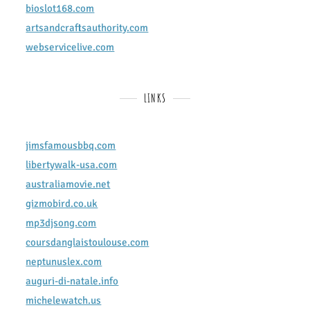
bioslot168.com
artsandcraftsauthority.com
webservicelive.com
LINKS
jimsfamousbbq.com
libertywalk-usa.com
australiamovie.net
gizmobird.co.uk
mp3djsong.com
coursdanglaistoulouse.com
neptunuslex.com
auguri-di-natale.info
michelewatch.us