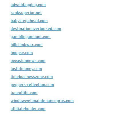
adwebtagging.com
ranksuperior.net
babystepahead.com
destinationoverlooked.com
gamblingamount.com
hillclimbwax.com
hnopse.com
occasionnews.com
lustofmoney.com
timebusinesszone.com
peppers-reflection.com
tuneoflife.com
windowwellmaintenancepros.com
affiliateholder.com