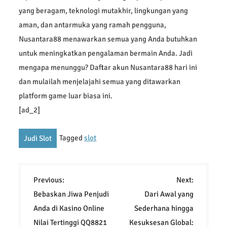
yang beragam, teknologi mutakhir, lingkungan yang
aman, dan antarmuka yang ramah pengguna,
Nusantara88 menawarkan semua yang Anda butuhkan
untuk meningkatkan pengalaman bermain Anda. Jadi
mengapa menunggu? Daftar akun Nusantara88 hari ini
dan mulailah menjelajahi semua yang ditawarkan
platform game luar biasa ini.
[ad_2]
Tagged
slot
Judi Slot
P
Previous:
Next:
o
Bebaskan Jiwa Penjudi
Dari Awal yang
s
Anda di Kasino Online
Sederhana hingga
t
Nilai Tertinggi QQ8821
Kesuksesan Global: