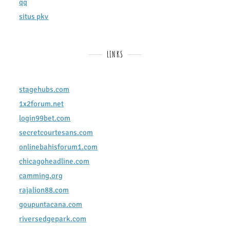
qq
situs pkv
LINKS
stagehubs.com
1x2forum.net
login99bet.com
secretcourtesans.com
onlinebahisforum1.com
chicagoheadline.com
camming.org
rajalion88.com
goupuntacana.com
riversedgepark.com