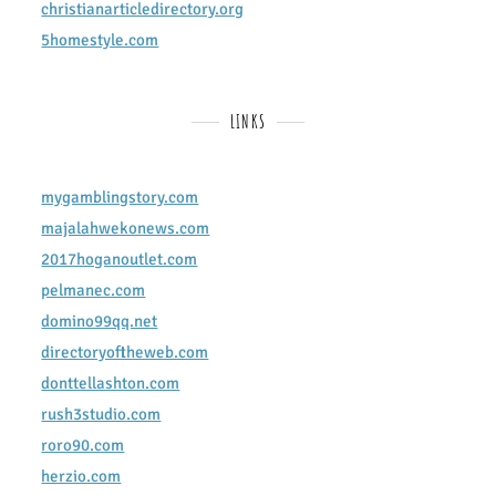
christianarticledirectory.org
5homestyle.com
LINKS
mygamblingstory.com
majalahwekonews.com
2017hoganoutlet.com
pelmanec.com
domino99qq.net
directoryoftheweb.com
donttellashton.com
rush3studio.com
roro90.com
herzio.com