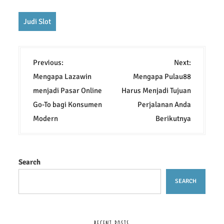
Judi Slot
P
Previous:
Next:
o
Mengapa Lazawin
Mengapa Pulau88
s
menjadi Pasar Online
Harus Menjadi Tujuan
t
Go-To bagi Konsumen
Perjalanan Anda
n
Modern
Berikutnya
a
v
i
Search
g
SEARCH
a
t
i