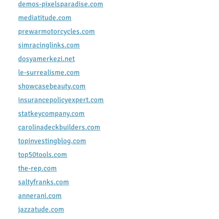
demos-pixelsparadise.com
mediatitude.com
prewarmotorcycles.com
simracinglinks.com
dosyamerkezi.net
le-surrealisme.com
showcasebeauty.com
insurancepolicyexpert.com
statkeycompany.com
carolinadeckbuilders.com
topinvestingblog.com
top50tools.com
the-rep.com
saltyfranks.com
annerani.com
jazzatude.com