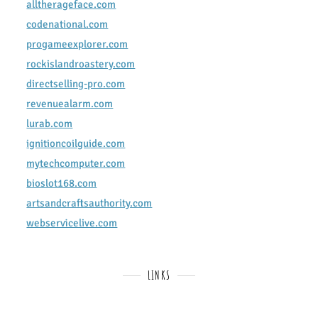
alltherageface.com
codenational.com
progameexplorer.com
rockislandroastery.com
directselling-pro.com
revenuealarm.com
lurab.com
ignitioncoilguide.com
mytechcomputer.com
bioslot168.com
artsandcraftsauthority.com
webservicelive.com
LINKS