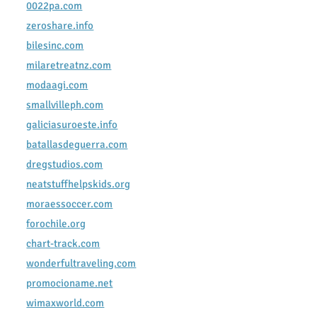
0022pa.com
zeroshare.info
bilesinc.com
milaretreatnz.com
modaagi.com
smallvilleph.com
galiciasuroeste.info
batallasdeguerra.com
dregstudios.com
neatstuffhelpskids.org
moraessoccer.com
forochile.org
chart-track.com
wonderfultraveling.com
promocioname.net
wimaxworld.com