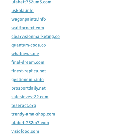
ufabett732um3.com
uskola.info
wagonpaints.info
waitfornext.com
clearvisionmarketing.co
quantum-code.co
whatnews.me
final-dream.com
finest-replica.net
gestioneinh.info
prosportdaily.net
salesinvest22.com
teseract.org
trendy-ama-shop.com
ufabett732m7.com
visiofood.com