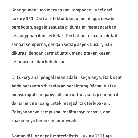
Keanggunan juga merupakan komponen kunci dari
Luxury 333. Dari arsitektur bangunan hingga desain
perabotan, segala sesuatu di dunia ini memancarkan
kecanggihan dan berkelas. Perhatian terhadap detail
sangat sempurna, dengan setiap aspek Luxury 333
dikurasi dengan cermat untuk menciptakan kesan
kemewahan dan kehalusan.
Di Luxury 333, pengalaman adalah segalanya. Baik saat
Anda bersantap di restoran berbintang Michelin atau
menyeruput sampanye di bar rooftop, setiap momen di
dunia ini dirancang untuk menjadi tak terlupakan.
Pelayanannya sempurna, fasilitasnya terbaik, dan
suasananya benar-benar mewah.
Namun di luar aspek materialistis, Luxury 333 juga