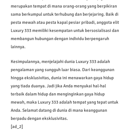
merupakan tempat di mana orang-orang yang berpikiran
sama berkumpul untuk terhubung dan berjejaring. Baik di
pesta mewah atau pesta kapal pesiar pribadi, anggota elit
Luxury 333 memiliki kesempatan untuk bersosialisasi dan
membangun hubungan dengan individu berpengaruh
lainnya.
Kesimpulannya, menjelajahi dunia Luxury 333 adalah
pengalaman yang sungguh luar biasa. Dari keanggunan
hingga eksklusivitas, dunia ini menawarkan gaya hidup
yang tiada duanya. Jadi jika Anda menyukai hal-hal
terbaik dalam hidup dan menginginkan gaya hidup
mewah, maka Luxury 333 adalah tempat yang tepat untuk
Anda. Selamat datang di dunia di mana keanggunan
berpadu dengan eksklusivitas.
[ad_2]