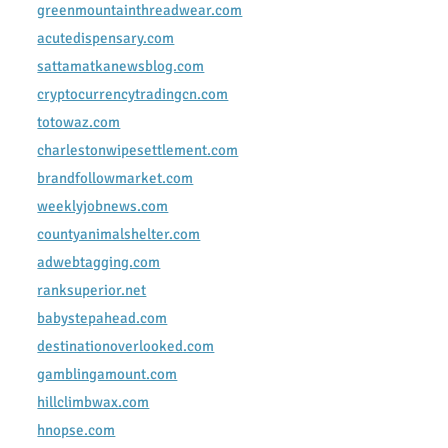
greenmountainthreadwear.com
acutedispensary.com
sattamatkanewsblog.com
cryptocurrencytradingcn.com
totowaz.com
charlestonwipesettlement.com
brandfollowmarket.com
weeklyjobnews.com
countyanimalshelter.com
adwebtagging.com
ranksuperior.net
babystepahead.com
destinationoverlooked.com
gamblingamount.com
hillclimbwax.com
hnopse.com