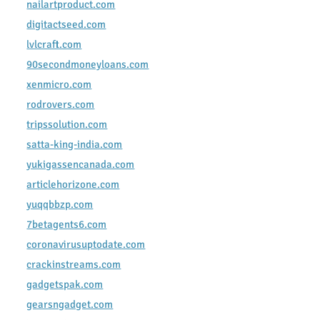
nailartproduct.com
digitactseed.com
lvlcraft.com
90secondmoneyloans.com
xenmicro.com
rodrovers.com
tripssolution.com
satta-king-india.com
yukigassencanada.com
articlehorizone.com
yuqqbbzp.com
7betagents6.com
coronavirusuptodate.com
crackinstreams.com
gadgetspak.com
gearsngadget.com