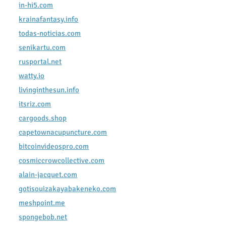
in-hi5.com
krainafantasy.info
todas-noticias.com
senikartu.com
rusportal.net
watty.io
livinginthesun.info
itsriz.com
cargoods.shop
capetownacupuncture.com
bitcoinvideospro.com
cosmiccrowcollective.com
alain-jacquet.com
gotisouizakayabakeneko.com
meshpoint.me
spongebob.net