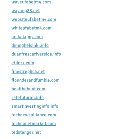
waveufabetm4.com
wayang88.net
websiteufabetm4.com
whiteufabetm4.com
anikalappy.com
dininghelsinki.info
duanfrescariverside.info
etilerx.com
finestreplica.net
flounderandfumble.com
healthohunt.com
retefuturah.info
smartinvestinginfo.info
technewsalliance.com
technonetmarket.com
tedstanger.net