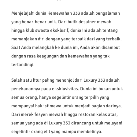
Menjelajahi dunia Kemewahan 333 adalah pengalaman
yang benar-benar unik. Dari butik desainer mewah
hingga klub swasta eksklusif, dunia ini adalah tentang
memanjakan diri dengan yang terbaik dari yang terbaik.
Saat Anda melangkah ke dunia ini, Anda akan disambut
dengan rasa keagungan dan kemewahan yang tak
tertandingi.
Salah satu fitur paling menonjol dari Luxury 333 adalah
penekanannya pada eksklusivitas. Dunia ini bukan untuk
semua orang, hanya segelintir orang terpilih yang
mempunyai hak istimewa untuk menjadi bagian darinya.
Dari merek fesyen mewah hingga restoran kelas atas,
semua yang ada di Luxury 333 dirancang untuk melayani
segelintir orang elit yang mampu membelinya.