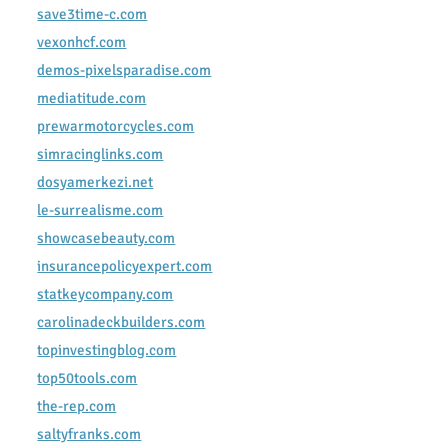
save3time-c.com
vexonhcf.com
demos-pixelsparadise.com
mediatitude.com
prewarmotorcycles.com
simracinglinks.com
dosyamerkezi.net
le-surrealisme.com
showcasebeauty.com
insurancepolicyexpert.com
statkeycompany.com
carolinadeckbuilders.com
topinvestingblog.com
top50tools.com
the-rep.com
saltyfranks.com