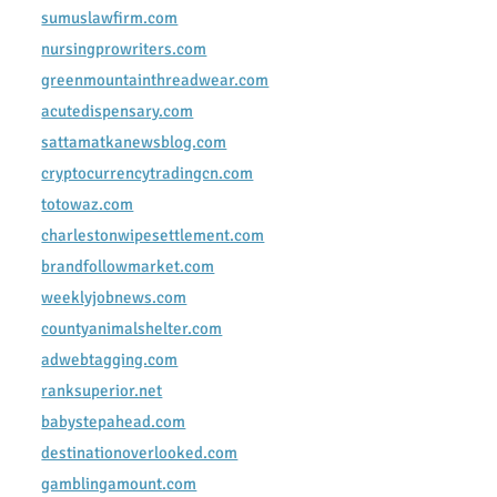
sumuslawfirm.com
nursingprowriters.com
greenmountainthreadwear.com
acutedispensary.com
sattamatkanewsblog.com
cryptocurrencytradingcn.com
totowaz.com
charlestonwipesettlement.com
brandfollowmarket.com
weeklyjobnews.com
countyanimalshelter.com
adwebtagging.com
ranksuperior.net
babystepahead.com
destinationoverlooked.com
gamblingamount.com