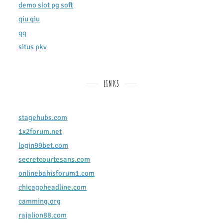
demo slot pg soft
qiu qiu
qq
situs pkv
LINKS
stagehubs.com
1x2forum.net
login99bet.com
secretcourtesans.com
onlinebahisforum1.com
chicagoheadline.com
camming.org
rajalion88.com