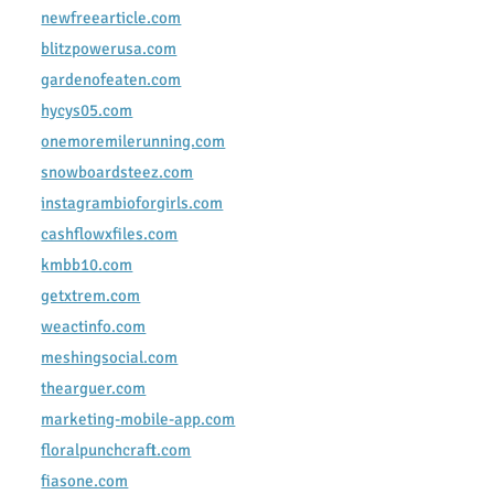
newfreearticle.com
blitzpowerusa.com
gardenofeaten.com
hycys05.com
onemoremilerunning.com
snowboardsteez.com
instagrambioforgirls.com
cashflowxfiles.com
kmbb10.com
getxtrem.com
weactinfo.com
meshingsocial.com
thearguer.com
marketing-mobile-app.com
floralpunchcraft.com
fiasone.com