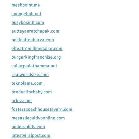
meshpoint.me
spongebob.net
busyboxintl.com
auttayanratchapak.com
postcoffeebarva.com
elteatromilliondollar.com
burgerkingfranchise.org
vallarpadathamma.net
realworldsize.com
teknolama.com
productforbaby.com
orb-z.com
fosterscoachhousetavern.com
mesasdecultivoonline.com
boilersnbits.com
latestviralpost.com