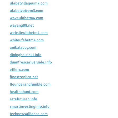
ufabetvillageum7.com
ufabetvoicem3.com
waveufabetm4.com
wayang88.net
websiteufabetm4.com
whiteufabetm4.com
anikalappy.com
dininghelsinki.info
duanfrescariverside.info
etilerx.com
finestreplica.net
flounderandfumble.com
healthohunt.com
retefuturah.info
smartinvestinginfo.info
technewsalliance.com