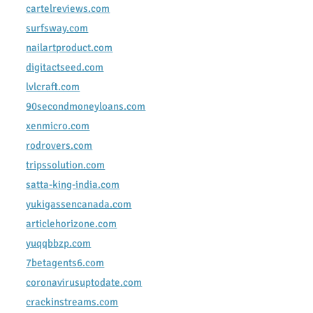
cartelreviews.com
surfsway.com
nailartproduct.com
digitactseed.com
lvlcraft.com
90secondmoneyloans.com
xenmicro.com
rodrovers.com
tripssolution.com
satta-king-india.com
yukigassencanada.com
articlehorizone.com
yuqqbbzp.com
7betagents6.com
coronavirusuptodate.com
crackinstreams.com