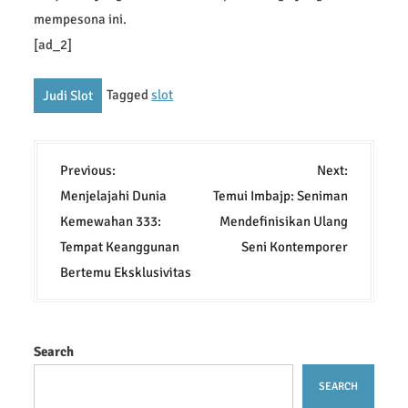
mempesona ini.
[ad_2]
Tagged
slot
Judi Slot
P
Previous:
Next:
o
Menjelajahi Dunia
Temui Imbajp: Seniman
s
Kemewahan 333:
Mendefinisikan Ulang
t
Tempat Keanggunan
Seni Kontemporer
n
Bertemu Eksklusivitas
a
v
i
Search
g
SEARCH
a