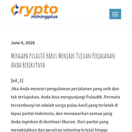
Skip
to
Slot Demo Gratis
Coba demo gratis X500 dari
content
Pragmatic Play malam ini tanpa
Pragmatic Play X500,
risiko rugi. Slot gacor ini
menghadirkan peluang besar
Slot Gacor Malam
June 6, 2026
untuk kemenangan besar.
Mengapa Pulau88 Harus Menjadi Tujuan Perjalanan
Ini Tanpa Risiko
Anda Berikutnya
[ad_1]
Jika Anda mencari pengalaman perjalanan yang unik dan
tak terlupakan, Anda bisa mengunjungi Pulau88. Permata
tersembunyi ini adalah surga pulau kecil yang terletak di
lepas pantai Indonesia, dan menawarkan semua yang
Anda inginkan di destinasi liburan. Dari pantai yang
menakjubkan dan perairan sebening kristal hingga