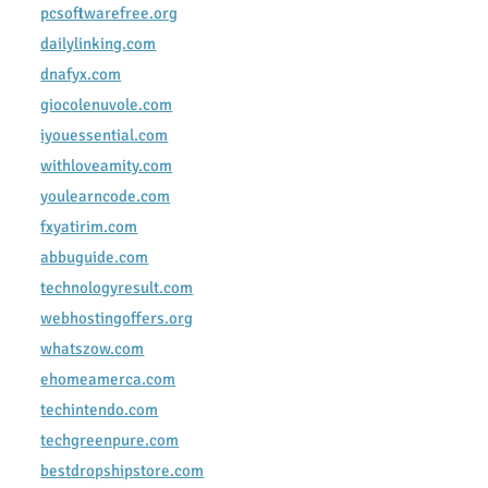
pcsoftwarefree.org
dailylinking.com
dnafyx.com
giocolenuvole.com
iyouessential.com
withloveamity.com
youlearncode.com
fxyatirim.com
abbuguide.com
technologyresult.com
webhostingoffers.org
whatszow.com
ehomeamerca.com
techintendo.com
techgreenpure.com
bestdropshipstore.com