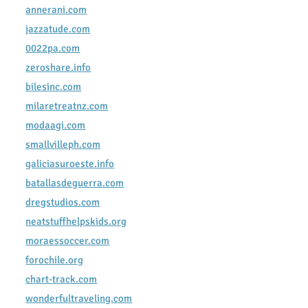
annerani.com
jazzatude.com
0022pa.com
zeroshare.info
bilesinc.com
milaretreatnz.com
modaagi.com
smallvilleph.com
galiciasuroeste.info
batallasdeguerra.com
dregstudios.com
neatstuffhelpskids.org
moraessoccer.com
forochile.org
chart-track.com
wonderfultraveling.com