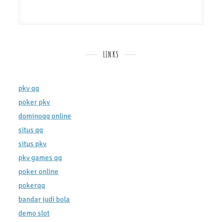
LINKS
pkv qq
poker pkv
dominoqq online
situs qq
situs pkv
pkv games qq
poker online
pokerqq
bandar judi bola
demo slot