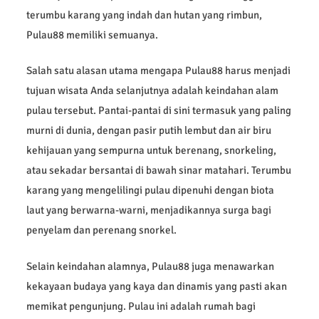
terumbu karang yang indah dan hutan yang rimbun,
Pulau88 memiliki semuanya.
Salah satu alasan utama mengapa Pulau88 harus menjadi
tujuan wisata Anda selanjutnya adalah keindahan alam
pulau tersebut. Pantai-pantai di sini termasuk yang paling
murni di dunia, dengan pasir putih lembut dan air biru
kehijauan yang sempurna untuk berenang, snorkeling,
atau sekadar bersantai di bawah sinar matahari. Terumbu
karang yang mengelilingi pulau dipenuhi dengan biota
laut yang berwarna-warni, menjadikannya surga bagi
penyelam dan perenang snorkel.
Selain keindahan alamnya, Pulau88 juga menawarkan
kekayaan budaya yang kaya dan dinamis yang pasti akan
memikat pengunjung. Pulau ini adalah rumah bagi