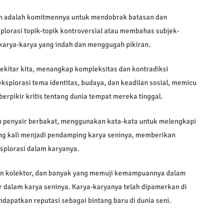
ain adalah komitmennya untuk mendobrak batasan dan
plorasi topik-topik kontroversial atau membahas subjek-
 karya-karya yang indah dan menggugah pikiran.
ekitar kita, menangkap kompleksitas dan kontradiksi
splorasi tema identitas, budaya, dan keadilan sosial, memicu
rpikir kritis tentang dunia tempat mereka tinggal.
dan penyair berbakat, menggunakan kata-kata untuk melengkapi
ng kali menjadi pendamping karya seninya, memberikan
splorasi dalam karyanya.
 dan kolektor, dan banyak yang memuji kemampuannya dalam
 dalam karya seninya. Karya-karyanya telah dipamerkan di
apatkan reputasi sebagai bintang baru di dunia seni.