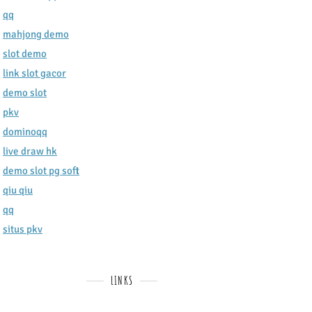
qq
mahjong demo
slot demo
link slot gacor
demo slot
pkv
dominoqq
live draw hk
demo slot pg soft
qiu qiu
qq
situs pkv
LINKS