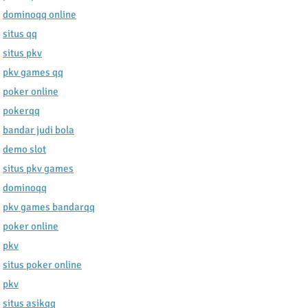
dominoqq online
situs qq
situs pkv
pkv games qq
poker online
pokerqq
bandar judi bola
demo slot
situs pkv games
dominoqq
pkv games bandarqq
poker online
pkv
situs poker online
pkv
situs asikqq