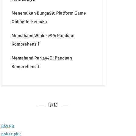
Menemukan Bunga99: Platform Game
Online Terkemuka
Memahami Winlose99: Panduan
Komprehensif
Memahami Parlay4D: Panduan
Komprehensif
LINKS
pkv qq
poker pkv