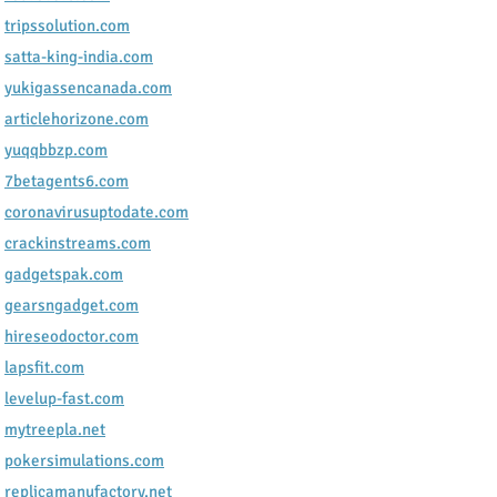
tripssolution.com
satta-king-india.com
yukigassencanada.com
articlehorizone.com
yuqqbbzp.com
7betagents6.com
coronavirusuptodate.com
crackinstreams.com
gadgetspak.com
gearsngadget.com
hireseodoctor.com
lapsfit.com
levelup-fast.com
mytreepla.net
pokersimulations.com
replicamanufactory.net