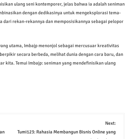
isikan ulang seni kontemporer, jelas bahwa ia adalah seniman
ombinasikan dengan dedikasinya untuk mengeksplorasi tema-
 dari rekan-rekannya dan memposisikannya sebagai pelopor
 yang utama, Imbajp menonjol sebagai mercusuar kreativitas
 berpikir secara berbeda, melihat dunia dengan cara baru, dan
ar kita. Temui Imbajp: seniman yang mendefinisikan ulang
Next:
nan
Tumi123: Rahasia Membangun Bisnis Online yang