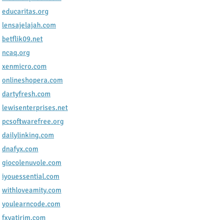
educaritas.org
lensajelajah.com
betflik09.net
ncaq.org
xenmicro.com
onlineshopera.com
dartyfresh.com
lewisenterprises.net
pcsoftwarefree.org
dailylinking.com
dnafyx.com
giocolenuvole.com
iyouessential.com
withloveamity.com
youlearncode.com
fxyatirim.com