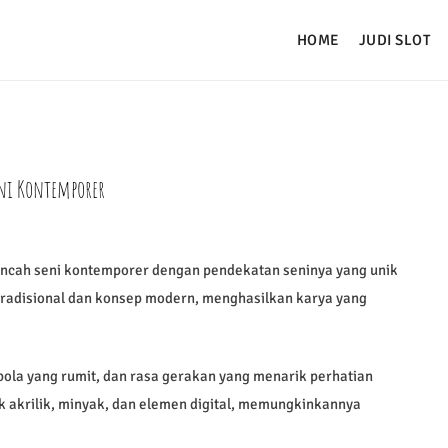
HOME
JUDI SLOT
 Pragmatic Play X500, Slot Gacor Malam Ini
i Pragmatic Play malam ini tanpa risiko rugi. Slot gacor ini mengha
ni Kontemporer
ncah seni kontemporer dengan pendekatan seninya yang unik
tradisional dan konsep modern, menghasilkan karya yang
 pola yang rumit, dan rasa gerakan yang menarik perhatian
akrilik, minyak, dan elemen digital, memungkinkannya