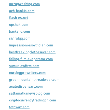
mrrugwashing.com
acb-bankia.com
flash-es.net
upshak.com
backsilo.com
siviralqq.com
impressionresorthoian.com
bestfreakingclothesever.com
falling-film-evaporator.com
sumuslawfirm.com
nursingprowriters.com
greenmountainthreadwear.com
acutedispensary.com
sattamatkanewsblog.com
cryptocurrencytradingcn.com
totowaz.com