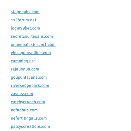
stagehubs.com
1x2forum.net
login99bet.com
secretcourtesans.com
onlinebahisforum1.com
chicagoheadline.com
camming.org
rajalion88.com
goupuntacana.com
riversedgepark.com
zaseez.com
catchycrunch.com
nofaphub.com
nefertitingalls.com
patsyscreations.com