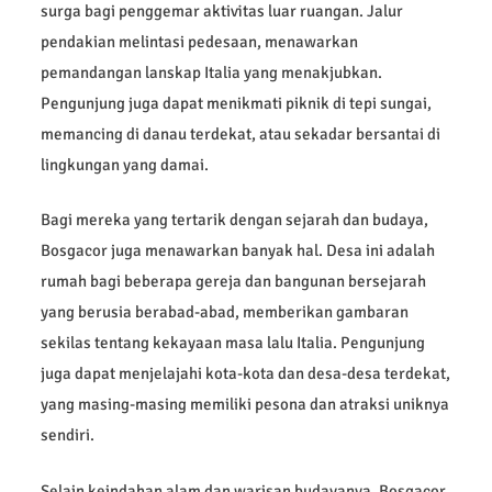
surga bagi penggemar aktivitas luar ruangan. Jalur
pendakian melintasi pedesaan, menawarkan
pemandangan lanskap Italia yang menakjubkan.
Pengunjung juga dapat menikmati piknik di tepi sungai,
memancing di danau terdekat, atau sekadar bersantai di
lingkungan yang damai.
Bagi mereka yang tertarik dengan sejarah dan budaya,
Bosgacor juga menawarkan banyak hal. Desa ini adalah
rumah bagi beberapa gereja dan bangunan bersejarah
yang berusia berabad-abad, memberikan gambaran
sekilas tentang kekayaan masa lalu Italia. Pengunjung
juga dapat menjelajahi kota-kota dan desa-desa terdekat,
yang masing-masing memiliki pesona dan atraksi uniknya
sendiri.
Selain keindahan alam dan warisan budayanya, Bosgacor