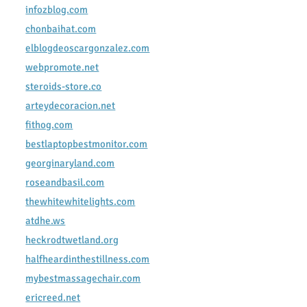
infozblog.com
chonbaihat.com
elblogdeoscargonzalez.com
webpromote.net
steroids-store.co
arteydecoracion.net
fithog.com
bestlaptopbestmonitor.com
georginaryland.com
roseandbasil.com
thewhitewhitelights.com
atdhe.ws
heckrodtwetland.org
halfheardinthestillness.com
mybestmassagechair.com
ericreed.net