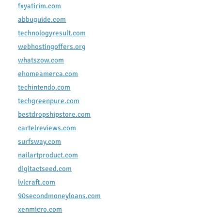
fxyatirim.com
abbuguide.com
technologyresult.com
webhostingoffers.org
whatszow.com
ehomeamerca.com
techintendo.com
techgreenpure.com
bestdropshipstore.com
cartelreviews.com
surfsway.com
nailartproduct.com
digitactseed.com
lvlcraft.com
90secondmoneyloans.com
xenmicro.com