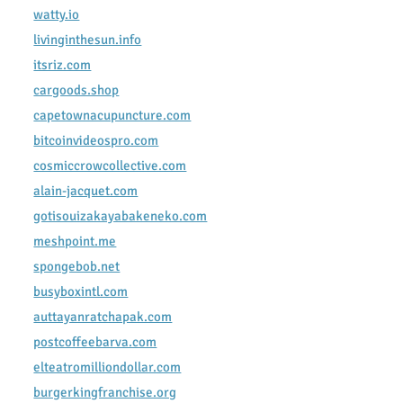
watty.io
livinginthesun.info
itsriz.com
cargoods.shop
capetownacupuncture.com
bitcoinvideospro.com
cosmiccrowcollective.com
alain-jacquet.com
gotisouizakayabakeneko.com
meshpoint.me
spongebob.net
busyboxintl.com
auttayanratchapak.com
postcoffeebarva.com
elteatromilliondollar.com
burgerkingfranchise.org