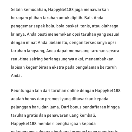
Selain kemudahan, HappyBet188 juga menawarkan
beragam pilihan taruhan untuk dipilih. Baik Anda
penggemar sepak bola, bola basket, tenis, atau olahraga
lainnya, Anda pasti menemukan opsi taruhan yang sesuai
dengan minat Anda. Selain itu, dengan tersedianya opsi
taruhan langsung, Anda dapat memasang taruhan secara
real-time seiring berlangsungnya aksi, menambahkan
lapisan kegembiraan ekstra pada pengalaman bertaruh
Anda.
Keuntungan lain dari taruhan online dengan HappyBet188
adalah bonus dan promosi yang ditawarkan kepada
pelanggan baru dan lama. Dari bonus pendaftaran hingga
taruhan gratis dan penawaran uang kembali,
HappyBet188 memberi penghargaan kepada
pelanggannya dengan berbagai promosi yang membantu