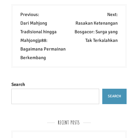
P
Previous:
Next:
o
Dari Mahjong
Rasakan Ketenangan
s
Tradisional hingga
Bosgacor: Surga yang
t
Mahjongjp88:
Tak Terkalahkan
n
Bagaimana Permainan
a
Berkembang
v
i
g
Search
a
SEARCH
t
i
o
RECENT POSTS
n