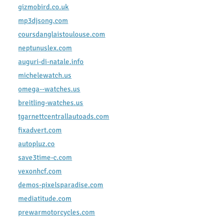
gizmobird.co.uk
mp3djsong.com
coursdanglaistoulouse.com
neptunuslex.com
auguri-di-natale.info
michelewatch.us
omega--watches.us
breitling-watches.us
tgarnettcentrallautoads.com
fixadvert.com
autopluz.co
save3time-c.com
vexonhcf.com
demos-pixelsparadise.com
mediatitude.com
prewarmotorcycles.com