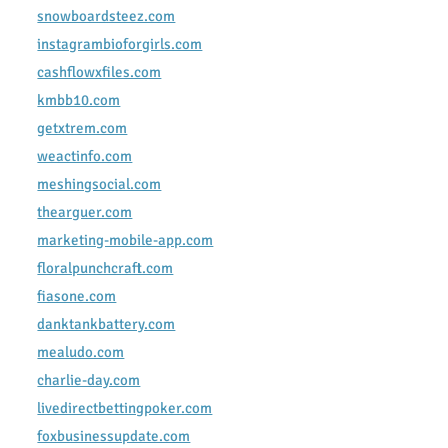
snowboardsteez.com
instagrambioforgirls.com
cashflowxfiles.com
kmbb10.com
getxtrem.com
weactinfo.com
meshingsocial.com
thearguer.com
marketing-mobile-app.com
floralpunchcraft.com
fiasone.com
danktankbattery.com
mealudo.com
charlie-day.com
livedirectbettingpoker.com
foxbusinessupdate.com