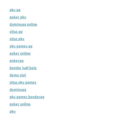
pkv qq
poker pkv
dominoqq online
situs qq
situs pkv
pkv games qq
poker online
pokerqq
bandar judi bola
demo slot
situs pkv games
dominoqq
pkv games bandarqq
poker online
pkv