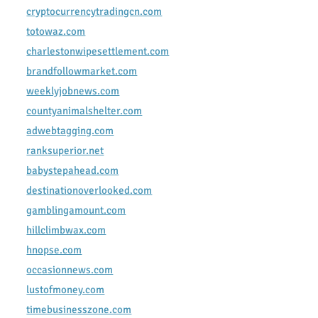
cryptocurrencytradingcn.com
totowaz.com
charlestonwipesettlement.com
brandfollowmarket.com
weeklyjobnews.com
countyanimalshelter.com
adwebtagging.com
ranksuperior.net
babystepahead.com
destinationoverlooked.com
gamblingamount.com
hillclimbwax.com
hnopse.com
occasionnews.com
lustofmoney.com
timebusinesszone.com