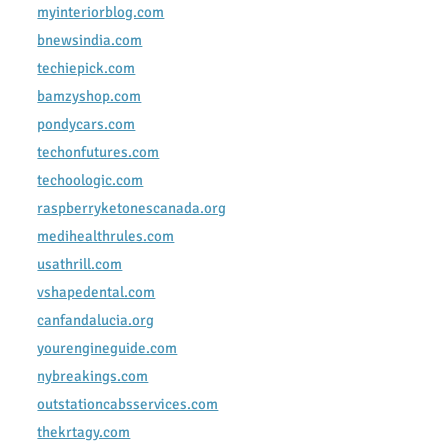
myinteriorblog.com
bnewsindia.com
techiepick.com
bamzyshop.com
pondycars.com
techonfutures.com
techoologic.com
raspberryketonescanada.org
medihealthrules.com
usathrill.com
vshapedental.com
canfandalucia.org
yourengineguide.com
nybreakings.com
outstationcabsservices.com
thekrtagy.com