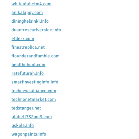
whiteufabetm4.com
anikalappy.com
dininghelsinki.info
duanfrescariverside.info
etilerx.com
finestreplica.net
flounderandfumble.com
healthohunt.com
retefuturah.info
smartinvestinginfo.info
technewsalliance.com
technonetmarket.com
tedstanger.net
ufabett732um3.com
uskola.info
wagonpaints.info