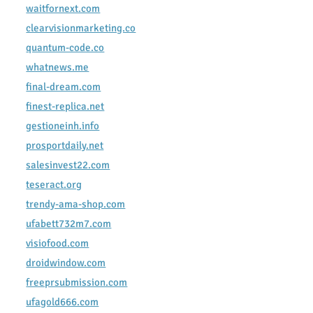
waitfornext.com
clearvisionmarketing.co
quantum-code.co
whatnews.me
final-dream.com
finest-replica.net
gestioneinh.info
prosportdaily.net
salesinvest22.com
teseract.org
trendy-ama-shop.com
ufabett732m7.com
visiofood.com
droidwindow.com
freeprsubmission.com
ufagold666.com