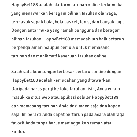
HappyBet188 adalah platform taruhan online terkemuka
yang menawarkan beragam pilihan taruhan olahraga,
termasuk sepak bola, bola basket, tenis, dan banyak lagi.
Dengan antarmuka yang ramah pengguna dan beragam
pilihan taruhan, HappyBet188 memudahkan baik petaruh
berpengalaman maupun pemula untuk memasang
taruhan dan menikmati keseruan taruhan online.
Salah satu keuntungan terbesar bertaruh online dengan
HappyBet188 adalah kemudahan yang ditawarkan.
Daripada harus pergi ke toko taruhan fisik, Anda cukup
masuk ke situs web atau aplikasi seluler HappyBet188
dan memasang taruhan Anda dari mana saja dan kapan
saja. Ini berarti Anda dapat bertaruh pada acara olahraga
favorit Anda tanpa harus meninggalkan rumah atau
kantor.